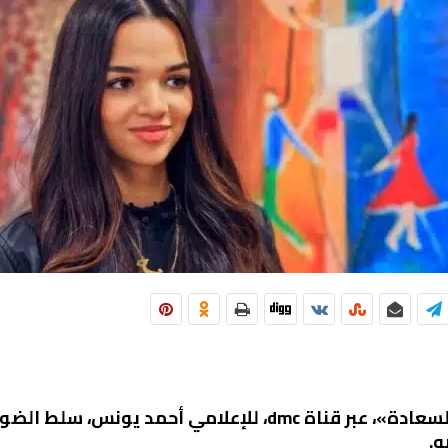
خلال حلقة اليوم، من برنامج «أتوبيس السعادة»، عبر قناة dmc
ه.