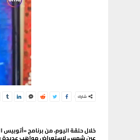
شارك
عين شمس، لاستعراض مواهب عديدة ب