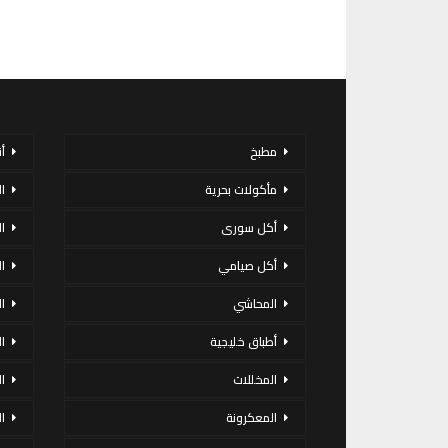
مطبخ
أ
مأكولات بحرية
ا
أكل سورى
ا
أكل صيامي
ا
المحاشي
ا
أطباق خليجية
ال
المخللات
ا
المعكرونة
ا