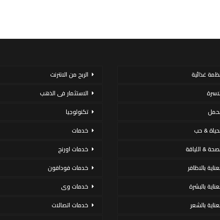
نظمة غذائية
الربح من الانترنت
لاسرة
الاستثمار فى الذهب
لحمل
تكنولوجيا
لحياة & حب
خدمات
لصحة & اللياقة
خدمات اورنج
عناية بالاظافر
خدمات فودافون
لعناية بالبشرة
خدمات وى
لعناية بالشعر
خدمات اتصالات