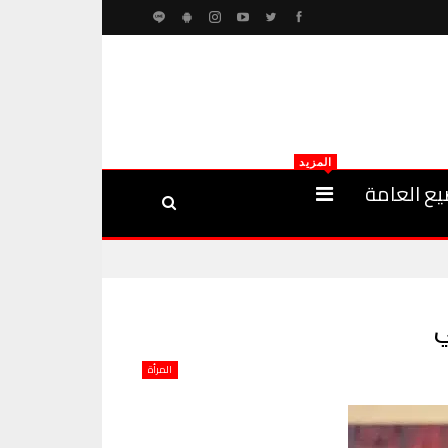
المزيد
يع العامة
ي
المرأة