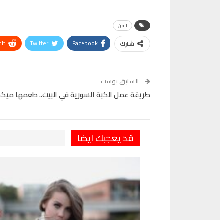
الفن
It
Twitter
Facebook
شارك
VK
Digg
طباعة
السابق بوست
طريقة عمل الكبة السورية في البيت.. طعمها ميك
قد يعجبك ايضا