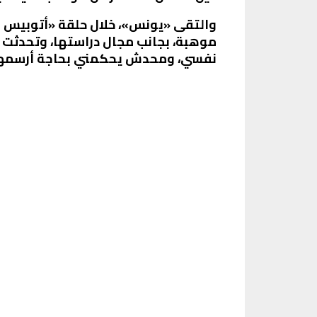
والتقى «يونس»، خلال حلقة «أتوبيس الس
موهبة، بجانب مجال دراستها، وتحدثت ب
نفسي، ومحدش يحكمني بحاجة أرسمها