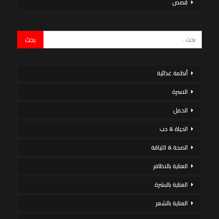
قصص
أنظمة غذائية
الاسرة
الحمل
الحياة & حب
الصحة & اللياقة
العناية بالاظافر
العناية بالبشرة
العناية بالشعر