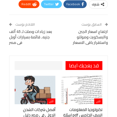
ReddIt
Twitter
Facebook
شارك
Linkedin
Facebook Messenger
WhatsApp
Telegram
Tumblr
السابق بوست
القادم بوست
البريد الإلكتروني
ارتفاع اسعار الجبن
StumbleUpon
VK
بعد زيادات وصلت لـ 45 ألف
والبسكويت ومولتو
جنيه.. قائمة بسيارات أوبل
Viber
BlackBerry
LINE
Digg
واستقرار باقى الاسعار
فى مصر
طباعة
OK.ru
Pinterest
قد يعجبك ايضا
الان
الان
تكنولوجيا المعلومات
أفضل شركات الشحن
الصف الخامس pdf اسئلة
الدولى في مصر دليل