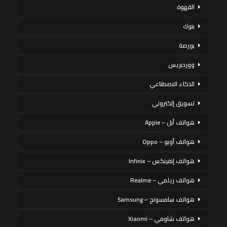
القهوة
بنوك
بورصة
ووردبريس
الذكاء الاصطناعي
تسويق إلكتروني
هواتف أبل – Apple
هواتف أوبو – Oppo
هواتف إنفينكس – Infinix
هواتف ريلمي – Realme
هواتف سامسونج – Samsung
هواتف شاومي – Xiaomi