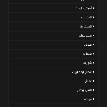
أطباق خليجية
المخللات
المعكرونة
سندوتشات
صوص
سلطات
شوربات
عجائن ومخبوزات
عصائر
لانش بوكس
فواكه