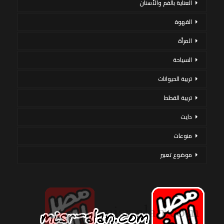
العناية بالفم والأسنان
القهوة
المرأة
السياحة
تربية الحيوانات
تربية القطط
دايت
منوعات
موضوع تعبير