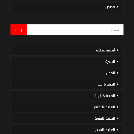
قصص
أنظمة غذائية
الاسرة
الحمل
الحياة & حب
الصحة & اللياقة
العناية بالاظافر
العناية بالبشرة
العناية بالشعر