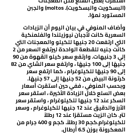
استمرت بعض السلع مثل المعجنات
(البسكويت والبسكويت). moltos) والجبن
المستورد نموًا.
وأضاف المنوفي في بيان اليوم أن الزيادات
السعرية كانت لأجبان نيوزيلندا والفلمنكية
التي ارتفعت 20 جنيها للكيلو والمعجنات التي
كانت جنيه للقطعة الواحدة ليرتفع السعر من 2
إلي 3 جنيهات. وارتفع سعر كيلو القهوة من 90
جنيهًا إلى 100 جنيهًا ، وارتفع سعر الشاي من 82
إلى 90 جنيهًا للكيلوغرام ، كما ارتفع سعر
كرتونة البيض من 52 جنيهًا إلى 57 جنيهًا.
وبحسب المنوفي ، ففي حين استقرت أسعار
بعض السلع خلال الزيادة الأخيرة ، استقر سعر
السكر عند 12 جنيها للكيلوغرام ، واستقر سعر
الأرز والدقيق عند 12 جنيها للكيلوغرام ، وسعر
لتر. كان الزيت مستقرًا عند 12 رطلاً
للكيلوغرام.كجم 30 رطلاً. كجم و 400 جرام من
المعكرونة بوزن 6.5 أرطال.