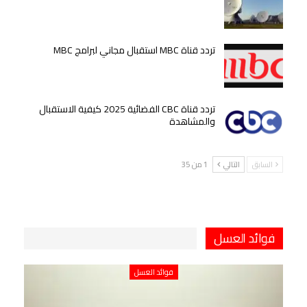
تردد قناة MBC استقبال مجاني لبرامج MBC
تردد قناة CBC الفضائية 2025 كيفية الاستقبال
والمشاهدة
السابق
التالي
1 من 35
فوائد العسل
فوائد العسل