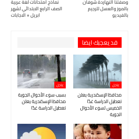
البريد الإلكتروني
وصفتنا النهاردة شوفان
StumbleUpon
VK
نماذج امتحانات لغة عربية
بالموز والعسل للرجيم
الصف الرابع الابتدائي لشهر
Viber
BlackBerry
LINE
Digg
بالفيديو
ابريل + الاجابات
طباعة
OK.ru
Pinterest
قد يعجبك ايضا
عاجل
عاجل
محافظ الإسكندرية يعلن
بسبب سوء الأحوال الجوية
تعطيل الدراسة غدًا
محافظ الإسكندرية يعلن
الخميس لسوء الأحوال
تعطيل الدراسة غدًا
الجوية