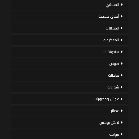
المحاشي
أطباق خليجية
المخللات
المعكرونة
سندوتشات
صوص
سلطات
شوربات
عجائن ومخبوزات
عصائر
لانش بوكس
فواكه