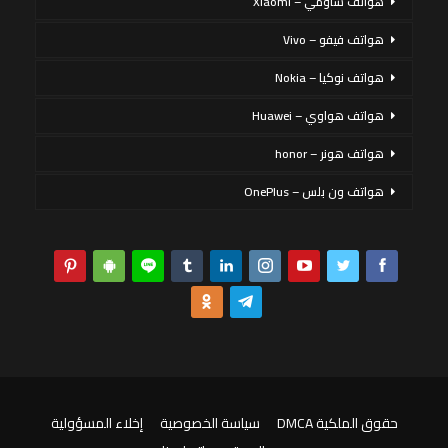
هواتف شاومي – Xiaomi
هواتف فيفو – Vivo
هواتف نوكيا – Nokia
هواتف هواوي – Huawei
هواتف هونر – honor
هواتف ون بلس – OnePlus
حقوق الملكية DMCA
سياسة الخصوصية
إخلاء المسؤولية