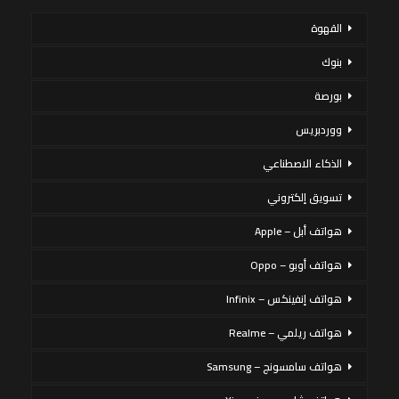
القهوة
بنوك
بورصة
ووردبريس
الذكاء الاصطناعي
تسويق إلكتروني
هواتف أبل – Apple
هواتف أوبو – Oppo
هواتف إنفينكس – Infinix
هواتف ريلمي – Realme
هواتف سامسونج – Samsung