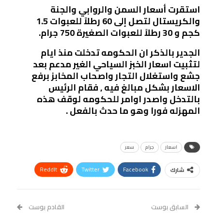
استقرت أسعار السمن والروابي والجنة
والكريستال لتصل إلى 60 رطلاً للعبوات 1.5
كجم و 30 رطلاً للعبوات الصغيرة 750 جرام.
الجدير بالذكر ان الحكومه تدخلت منذ ايام
لتثبيت اسعار الخبز السياحي الغير مدعم بعد
جشع واستغلال التجار واصحاب المخابز برفع
الاسعار بشكل مبالغ فيه , فقام الرئيس
بالتدخل واصدر اوامر للحكومه لوقف هذه
المهزله فورا وهو ما حدث بالفعل .
اسعار
جرام
سعر
ReddIt
Twitter
Facebook
شارك
Linkedin
Facebook Messenger
WhatsApp
Telegram
Tumblr
السابق بوست
القادم بوست