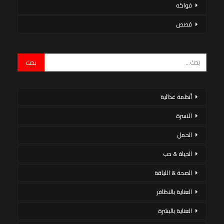
فواكه
قصص
أنظمة غذائية
الاسرة
الحمل
الحياة & حب
الصحة & اللياقة
العناية بالاظافر
العناية بالبشرة