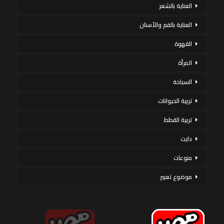
العناية بالشعر
العناية بالفم والأسنان
القهوة
المرأة
السياحة
تربية الحيوانات
تربية القطط
دايت
منوعات
موضوع تعبير