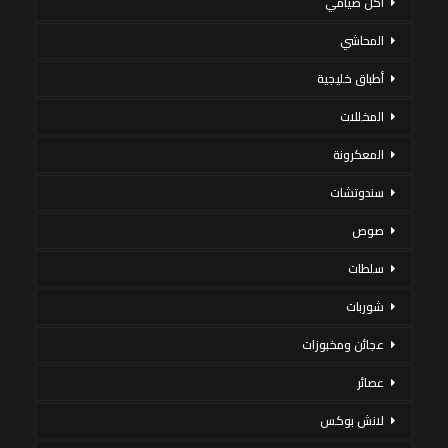
أكل صيامي
المحاشي
أطباق خليجية
المخللات
المعكرونة
سندوتشات
صوص
سلطات
شوربات
عجائن ومخبوزات
عصائر
لانش بوكس