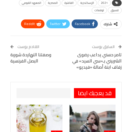
2021
الإسكندرية
القاهرة
المصرية
المعهد القومي
تنسيق
توقعات
ReddIt
Twitter
Facebook
شارك
Linkedin
Facebook Messenger
WhatsApp
Telegram
Tumblr
السابق بوست
القادم بوست
البريد الإلكتروني
تامر حسني يداعب رضوى
StumbleUpon
VK
وصفتنا النهاردة شوربة
الشربيني بـ«سي السيد» في
البصل الفرنسية
Viber
BlackBerry
LINE
Digg
زفاف ابنة أصالة «فيديو»
طباعة
OK.ru
Pinterest
قد يعجبك ايضا