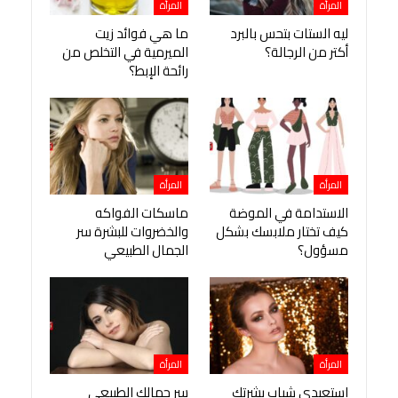
المرأة
المرأة
ليه الستات بتحس بالبرد
ما هي فوائد زيت
أكتر من الرجالة؟
الميرمية في التخلص من
رائحة الإبط؟
المرأة
المرأة
الاستدامة في الموضة
ماسكات الفواكه
كيف تختار ملابسك بشكل
والخضروات للبشرة سر
مسؤول؟
الجمال الطبيعي
المرأة
المرأة
استعيدي شباب بشرتك
سر جمالك الطبيعي