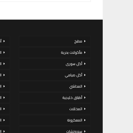
مطبخ
أ
مأكولات بحرية
ا
أكل سورى
ا
أكل صيامي
ا
المحاشي
ا
أطباق خليجية
ال
المخللات
ا
المعكرونة
ا
سندوتشات
ا