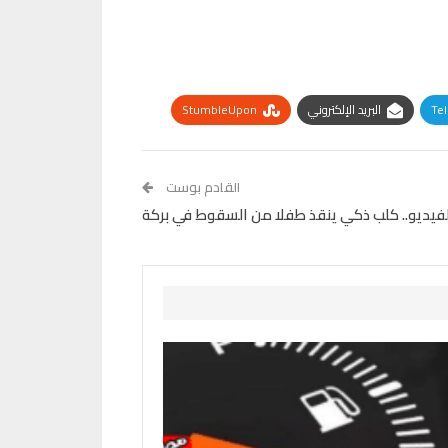
Te
البريد الإلكتروني
StumbleUpon
القادم بوست
لفيديو.. كلب ذكي ينقذ طفلا من السقوط في بركة