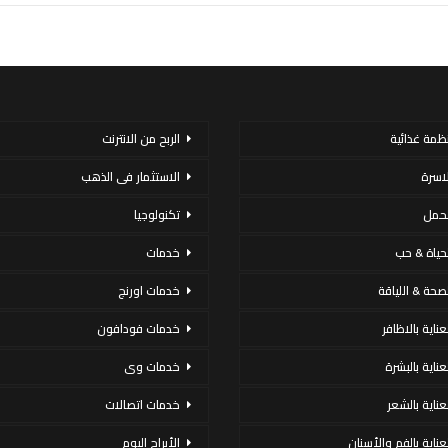
نظمة غذائية
الربح من الانترنت
لاسرة
الاستثمار فى الذهب
لحمل
تكنولوجيا
لحياة & حب
خدمات
لصحة & اللياقة
خدمات اورنج
عناية بالاظافر
خدمات فودافون
لعناية بالبشرة
خدمات وى
لعناية بالشعر
خدمات اتصالات
لعناية بالفم والأسنان
الأبراج اليوم