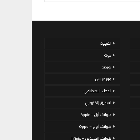
القهوة
بنوك
بورصة
ووردبريس
الذكاء الاصطناعي
تسويق إلكتروني
هواتف أبل – Apple
هواتف أوبو – Oppo
هواتف إنفينكس – Infinix