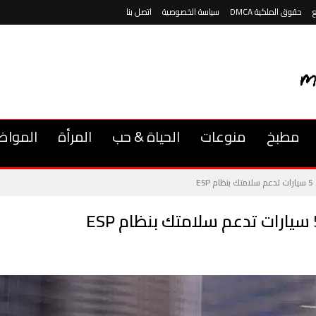
حقوق الملكية DMCA
سياسة الخصوصية
اتصل بنا
مطبخ
منوعات
الحياة & حب
المرأة
المواض