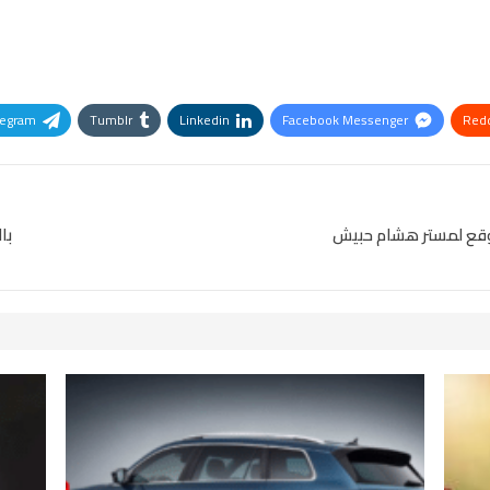
legram
Tumblr
Linkedin
Facebook Messenger
Redd
Pinterest
OK.ru
متوقع لمستر هشام حبيش
با