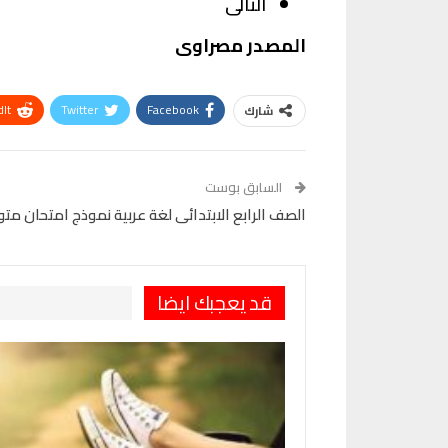
التالى
المصدر مصراوى
It
Twitter
Facebook
شارك
VK
Digg
طباعة
السابق بوست
الصف الرابع الابتدائى لغة عربية نموذج امتحان 
قد يعجبك ايضا