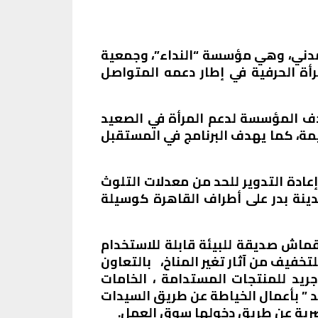
مدني، وهي مؤسسة “النداء”، وجمعية
رأة الحرفية في إطار دعمه المتواصل
دف المؤسسة لدعم المرأة في الصعيد
يمة، كما يهدف البرنامج في المستقبل
دة التدوير للحد من معدلات التلوث
ينة بدر على أطراف القاهرة كوسيلة
ماش صديقة للبيئة قابلة للاستخدام
خفيف من آثار تغير المناخ، بالتعاون
يد للمنتجات المستدامة ، الخامات
ة “الوعد ” بأعمال الخياطة عن طريق السيدات
صرية عن طريق دخولها سوق العمل.