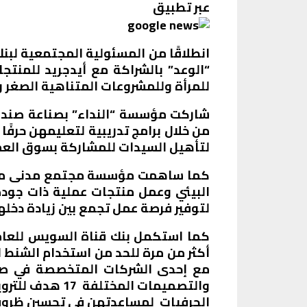
عبر تطبيق
انطلاقًا من المسئولية المجتمعية ل
“الوعد” بالشراكة مع أيدجريد للمنتج
للمرأة وللمشروعات المتناهية الصغر وا
شاركت مؤسسة “النداء” بصناعة صندوق
من خلال برامج تدريبية لتعليمهن حرفً
لتأهيل السيدات للمشاركة بسوق الع
كما ساهمت مؤسسة مجتمع مدنى متخصصة
البيئي وعمل منتجات عملية ذات جودة
لتوفير فرصة عمل تجمع بين زيادة دخله
كما استكمل بنك قناة السويس للعام 
أكثر من مرة للحد من استخدام الشنط ا
مع إحدى الشركات المتخصصة في صناع
والتصميمات ال
الحرفيات لمساعدتهن في تحسين ظروفه