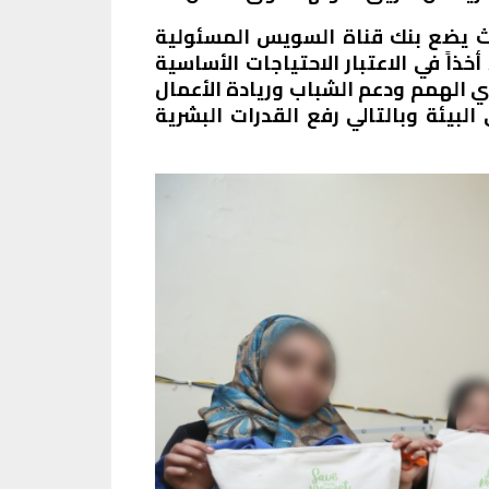
ناة السويس لتحقيق أهداف التنمية المستدامة لتحقيق رؤية مصر 2030، حيث يضع بنك قناة السويس المسئولية
اً في الاعتبار الاحتياجات الأساسية
ودعم ذوي الهمم ودعم الشباب وريادة الأعمال
لبيئة وبالتالي رفع القدرات البشرية