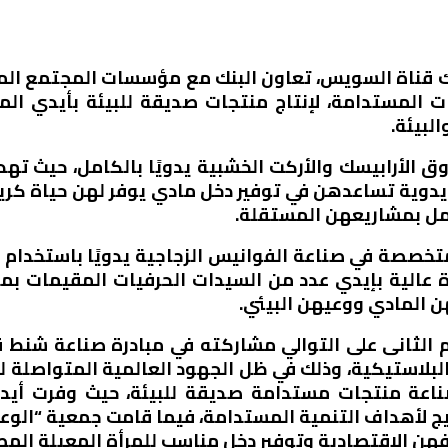
بنك قناة السويس، تعاون البنك مع مؤسسات المجتمع ال
ات المستدامة، لإنتاج منتجات صديقة للبيئة بأيدي الم
لبيئة.
 الأرابيسك والأركت الخشبية يدويًا بالكامل، حيث ته
ا يدوية تساعدهن في توفير دخل مادي يوفر لهن حياة كر
مل بمشاريعهن المستقلة.
 في صناعة الفوانيس الزجاجية يدويًا باستخدام إعا
 عالية بإيدي عدد من السيدات الحرفيات المقيمات بمد
ن المادي ووعيهن البيئي.
الثانى على التوالي مشاركته في مبادرة صناعة شنط ق
لبلاستيكية، وذلك في ظل الجهود العالمية المتواصلة للت
ة منتجات مستدامة صديقة للبيئة، حيث وفرت أيدجر
مختلفة 17 هدف للترويج لأهداف التنمية المستدامة، فيما قامت جمعي
ن الاقتصادية وتوفير دخل مناسب للمرأة المعيلة الم