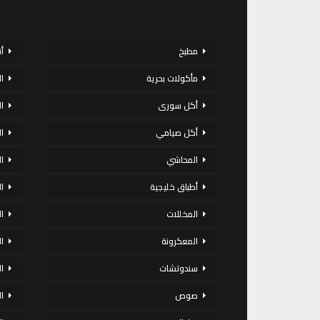
مطبخ
أ
مأكولات بحرية
ا
أكل سورى
ا
أكل صيامي
ا
المحاشي
ا
أطباق خليجية
ال
المخللات
ا
المعكرونة
ا
سندوتشات
ا
صوص
ا