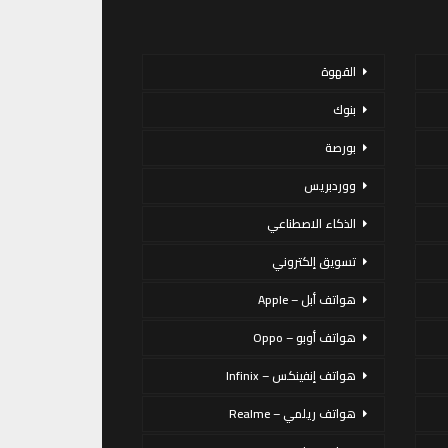
القهوة
بنوك
بورصة
ووردبريس
الذكاء الاصطناعي
تسويق إلكتروني
هواتف أبل – Apple
هواتف أوبو – Oppo
هواتف إنفينكس – Infinix
هواتف ريلمي – Realme