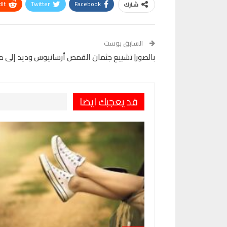
It
Twitter
Facebook
شارك
VK
Digg
طباعة
السابق بوست
بالصور| تشييع جثمان القمص أرسانيوس وديد إلى مثوا
قد يعجبك ايضا