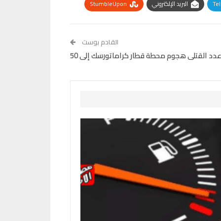
Te
البريد الإلكتروني
StumbleUpon
القادم بوست
ع عدد القتلى هجوم محطة قطار كراماتورسك إلى 50