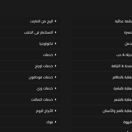
نظمة غذائية
الربح من الانترنت
لاسرة
الاستثمار فى الذهب
لحمل
تكنولوجيا
لحياة & حب
خدمات
لصحة & اللياقة
خدمات اورنج
عناية بالاظافر
خدمات فودافون
لعناية بالبشرة
خدمات وى
لعناية بالشعر
خدمات اتصالات
لعناية بالفم والأسنان
الأبراج اليوم
لقهوة
بنوك