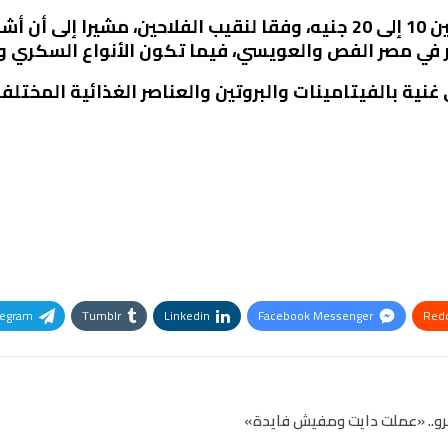
وتوقع أسعار المانجو فور الانتشار ما بين 10 إلى 20 جنيه، وفقا لنقيب ال
 في مصر الفص والعويسي، فيما تكون الأنواع السكري وا
ية بالفيتامينات والبروتين والعناصر الغذائية المختلفة،
legram
Tumblr
Linkedin
Facebook Messenger
Redd
Pinterest
OK.ru
رو.. «عملت دايت ومفيش فايدة»