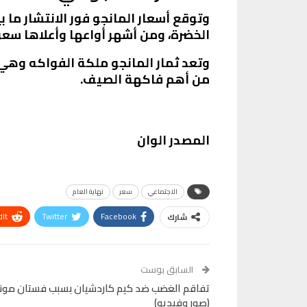
الخضرة، ومن أشهر أواعها وأعلاها سعر
وتعد ثمار المانجو ملكة الفواكه وهي غن
من أهم فاكهة الصيف.
المصدر الوان
الاجتماعي
سعر
نهاية العام
It
Twitter
Facebook
شارك
VK
Digg
طباعة
السابق بوست
تفاقم الغضب ضد كيم كاردشيان بسبب فستان مون
(صور وفيديو)