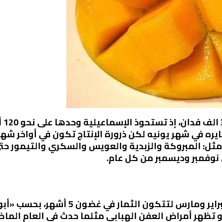
وتت
ره في شهر يونيه لكن ذرورة الإنتاج تكون في أواخر شه
 مثل: المبروكة والزبدية والعويس والسكري والتيمور حتي
نوفمبر وديسمبر من كل عام.
ويتم تزهير أشجار المانجو في شهري فبراي
 أو تظهر أمراض العفن الهبابي مثلما حدث في العام الماض