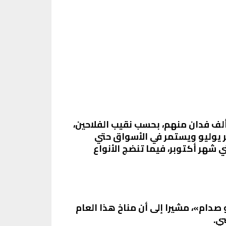
خطى حدائق المانجو في مصر الـ300 الف فدان، إذ تستحوذ الإسماعيلية وحدها على نحو 120 ألف فدان منهم، بحسب نقيب الفلاحين،
ر يوليو ويستمر في الأسواق حتي
 شهر أكتوبر، فيما تنضج الأنواع
ر ومارس لتتكون الثمار في غضون 5 أشهر، بحسب «أبو صدام»، مشيرا إلى أن مناخ هذا العام
ي.