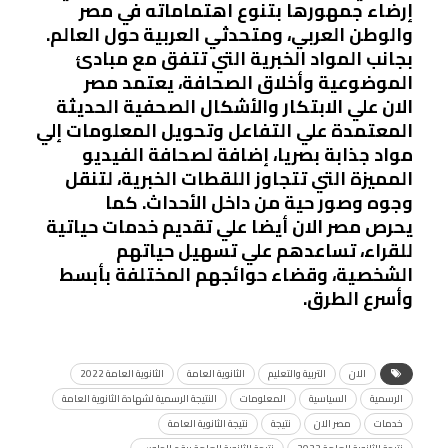
إرضاء جمهورها بتنوع اهتماماته في مصر
والوطن العربي، ومتحدثي العربية حول العالم.
بجانب المواد الخبرية التي تتفق مع مبادئ
الموضوعية وأخلاق الصحافة، يعتمد
مصر
الان
علي الابتكار والأشكال الصحفية الحديثة
المعتمدة علي التفاعل وتحويل المعلومات إلي
مواد جذابة بصريا، إضافة لصحافة الفيديو
المميزة التي تتجاوز اللقطات الخبرية، لتنقل
وجوه وصور حية من داخل الأحداث. كما
يحرص
مصر الان
أيضا علي تقديم خدمات حياتية
للقراء، تساعدهم علي تسهيل حياتهم
الشخصية، وقضاء حوائجهم المختلفة بأبسط
وأسرع الطرق.
الان
التربية والتعليم
الثانوية العامة
الثانوية العامة 2022
الرسمية
السياسية
المعلومات
النتيجة الرسمية لشهادة الثانوية العامة
خدمات
مصر الان
نتيجة
نتيجة الثانوية العامة