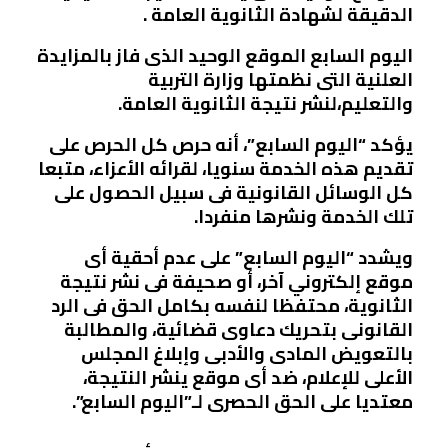
الدقيقة لشهادة الثانوية العامة .
اليوم السابع الموقع الوحيد الذى فاز بالمزايدة
العلنية التى نظمتها وزارة التربية
والتعليم،لنشر نتيجة الثانوية العامة.
يؤكد “اليوم السابع”، أنه حرص كل الحرص على
تقديم هذه الخدمة سنويا، لقرائه الأعزاء، متبعا
كل الوسائل القانونية فى سبيل الحصول على
تلك الخدمة ونشرها منفردا.
ويشدد “اليوم السابع” على عدم أحقية أى
موقع إلكتروني آخر، أو صحيفة فى نشر نتيجة
الثانوية، محتفظا لنفسه بكامل الحق فى الرد
القانونى بتحريك دعاوى قضائية، والمطالبة
بالتعويض المادى والأدبى وإبلاغ المجلس
الأعلى للإعلام، ضد أى موقع ينشر النتيجة،
معتديا على الحق الحصرى لـ”اليوم السابع”.