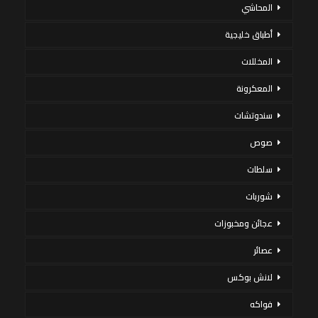
المحاشي
أطباق خليجية
المخللات
المعكرونة
سندوتشات
صوص
سلطات
شوربات
عجائن ومخبوزات
عصائر
لانش بوكس
فواكه