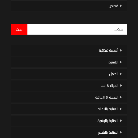
قصص
أنظمة غذائية
الاسرة
الحمل
الحياة & حب
الصحة & اللياقة
العناية بالاظافر
العناية بالبشرة
العناية بالشعر