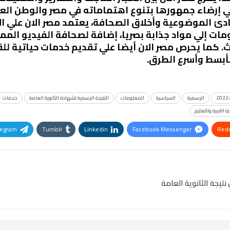
لي إرضاء جمهورها بتنوع اهتماماته في مصر والوطن العر
بادئ الموضوعية وأخلاق الصحافة، يعتمد
مصر الان
علي ال
ت إلي مواد جذابة بصريا، إضافة لصحافة الفيديو المميزة
ث. كما يحرص
مصر الان
أيضا علي تقديم خدمات حياتية لل
أبسط وأسرع الطرق.
2
الرسمية
السياسية
المعلومات
النتيجة الرسمية لشهادة الثانوية العامة
خدمات
رة التربية والتعليم
legram
Tumblr
Linkedin
Facebook Messenger
Redd
Pinterest
OK.ru
نتيجة الثانوية العامة