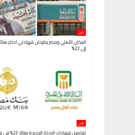
الان
البنكان الأهلي ومصر يطرحان شهادتي ادخار بعائ
إلى 22%
الان
تفاصيل شهادات الادخار الجديدة ب