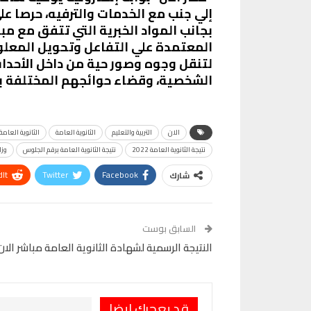
إلي جنب مع الخدمات والترفيه، حرصا ع
بجانب المواد الخبرية التي تتفق مع م
المعتمدة علي التفاعل وتحويل المعلوما
لتنقل وجوه وصور حية من داخل الأحدا
الشخصية، وقضاء حوائجهم المختلفة ب
الان
التربية والتعليم
الثانوية العامة
الثانوية العامة 022
نتيجة الثانوية العامة 2022
نتيجة الثانوية العامة برقم الجلوس
وزا
It
Twitter
Facebook
شارك
VK
Digg
طباعة
السابق بوست
النتيجة الرسمية لشهادة الثانوية العامة مباشر الان 
قد يعجبك ايضا