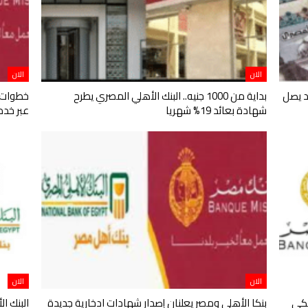
الان
الان
د يصل
بداية من 1000 جنيه.. البنك الأهلي المصري يطرح
شهادة بعائد 19% شهريا
عبر خدما
الان
الان
عائد 22% في بنكي
بنكا الأهلي ومصر يعلنان إصدار شهادات ادخارية جديدة