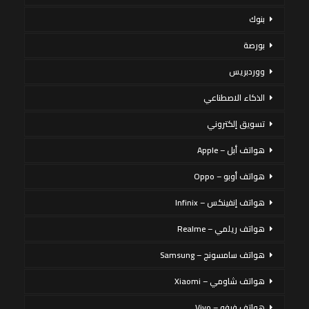
بنوك
بورصة
ووردبريس
الذكاء الاصطناعي
تسويق إلكتروني
هواتف أبل – Apple
هواتف أوبو – Oppo
هواتف إنفينكس – Infinix
هواتف ريلمي – Realme
هواتف سامسونج – Samsung
هواتف شاومي – Xiaomi
هواتف فيفو – Vivo