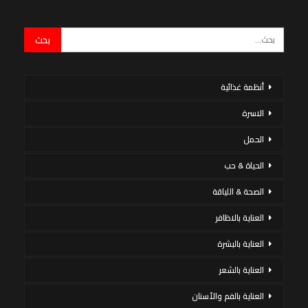
أنظمة غذائية
الاسرة
الحمل
الحياة & حب
الصحة & اللياقة
العناية بالاظافر
العناية بالبشرة
العناية بالشعر
العناية بالفم والأسنان