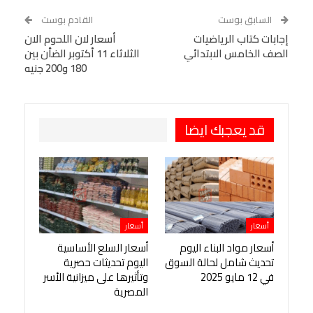
WhatsApp
Telegram
Tumblr
السابق بوست
القادم بوست
البريد الإلكتروني
إجابات كتاب الرياضيات
StumbleUpon
VK
أسعار لان اللحوم الان
الصف الخامس الابتدائي
الثلاثاء 11 أكتوبر الضأن بين
Viber
BlackBerry
LINE
Digg
180 و200 جنيه
طباعة
OK.ru
Pinterest
قد يعجبك ايضا
أسعار
أسعار
أسعار مواد البناء اليوم
أسعار السلع الأساسية
تحديث شامل لحالة السوق
اليوم تحديثات حصرية
في 12 مايو 2025
وتأثيرها على ميزانية الأسر
المصرية