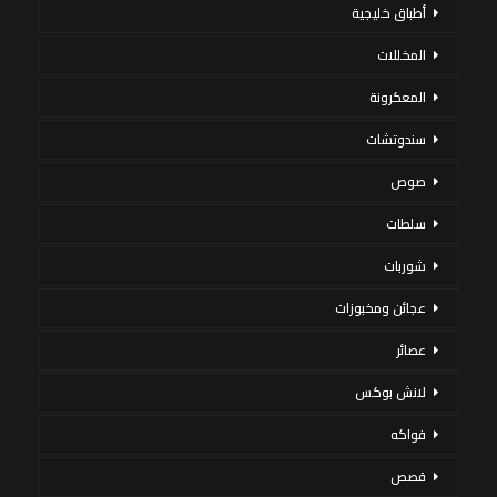
أطباق خليجية
المخللات
المعكرونة
سندوتشات
صوص
سلطات
شوربات
عجائن ومخبوزات
عصائر
لانش بوكس
فواكه
قصص