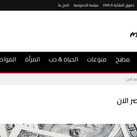
حقوق الملكية DMCA
سياسة الخصوصية
اتصل بنا
مطبخ
منوعات
الحياة & حب
المرأة
المواض
ر الان
ر الان