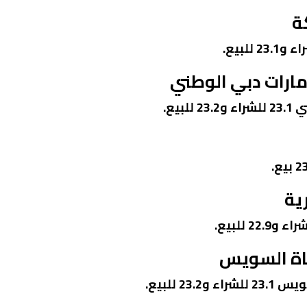
كة
إمارات دبي الوطني
بيع.
ية
ناة السويس
2 للبيع.