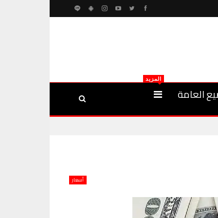
المزيد
يع العامة
أسعار