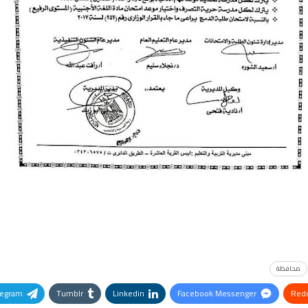
محافظة
legram
Tumblr
Linkedin
Facebook Messenger
Redd