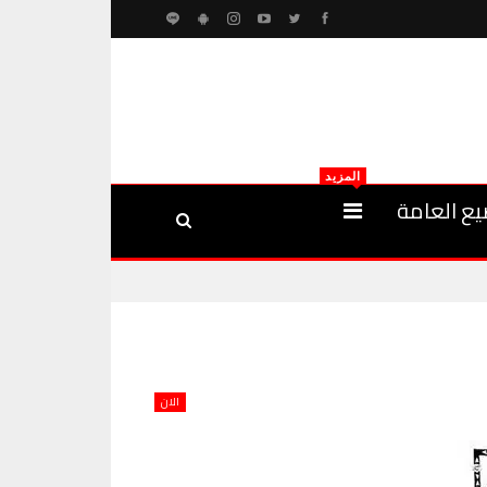
المزيد
يع العامة
الان