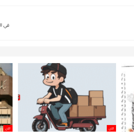
Pinterest
OK.ru
في ال
الان
الان