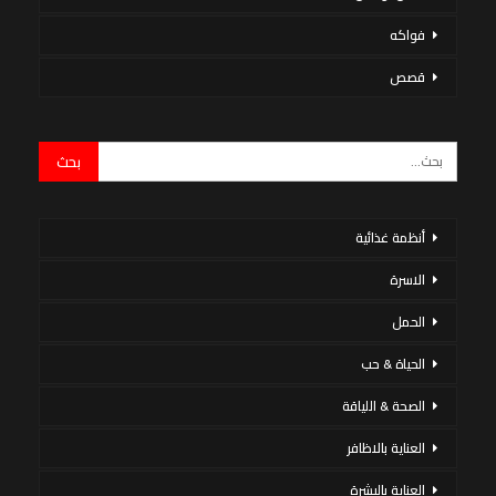
فواكه
قصص
أنظمة غذائية
الاسرة
الحمل
الحياة & حب
الصحة & اللياقة
العناية بالاظافر
العناية بالبشرة