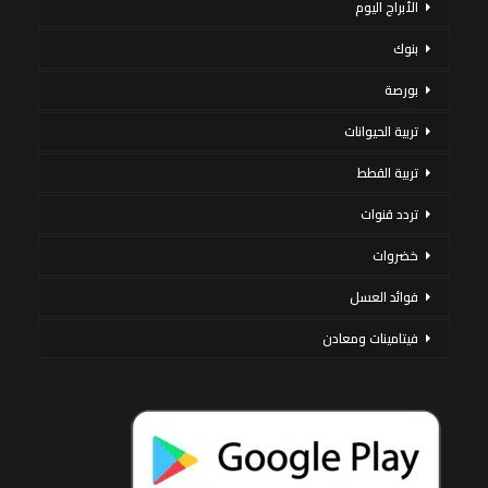
الأبراج اليوم
بنوك
بورصة
تربية الحيوانات
تربية القطط
تردد قنوات
خضروات
فوائد العسل
فيتامينات ومعادن