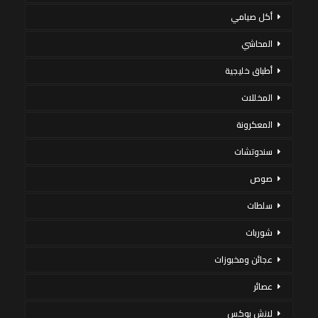
أكل صيامي
المحاشي
أطباق خليجية
المخللات
المعكرونة
سندوتشات
صوص
سلطات
شوربات
عجائن ومخبوزات
عصائر
لانش بوكس