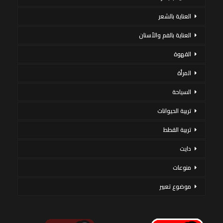
العناية بالشعر
العناية بالفم والأسنان
القهوة
المرأة
السياحة
تربية الحيوانات
تربية القطط
دايت
منوعات
موضوع تعبير