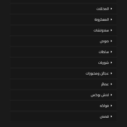
المخللات
المعكرونة
سندوتشات
صوص
سلطات
شوربات
عجائن ومخبوزات
عصائر
لانش بوكس
فواكه
قصص