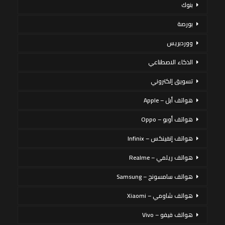
بنوك
بورصة
ووردبريس
الذكاء الاصطناعي
تسويق إلكتروني
هواتف أبل – Apple
هواتف أوبو – Oppo
هواتف إنفينكس – Infinix
هواتف ريلمي – Realme
هواتف سامسونج – Samsung
هواتف شاومي – Xiaomi
هواتف فيفو – Vivo