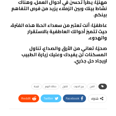
مهنيًا: يطرأ تحسن في أحوال العمل، وهناك
نشاط بينك وبين الزملاء يزيد من فرص التفاهم
بينكم.
عاطفيًا: أنت تعتبر من سعداء الحظ هذه الفترة،
حيث تتميز أحوالك العاطفية بالاستقرار
والهدوء.
صحيًا: تعاني من الأرق والصداع، تناول
المسكنات لن يفيدك وعليك زيارة الطبيب
لإيجاد حل جذري.
الفن
برج الحوت
تناول
حظك اليوم
نتيجة
ReddIt
Twitter
Facebook
شارك
Linkedin
Facebook Messenger
WhatsApp
Telegram
Tumblr