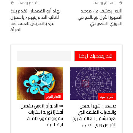
السابق بوست
القادم بوست
البريد الإلكتروني
النصر يكشف عن موعد
StumbleUpon
VK
نهاد أبو القمصان تقدم بلاغ
الظهور الأول لرونالدو في
للنائب العام يتهم <ياسمين
Viber
BlackBerry
LINE
Digg
الدوري السعودي
عز> بالتحريض للعنف ضد
المرأة
طباعة
OK.ru
Pinterest
قد يعجبك ايضا
الأبراج اليوم
الأبراج اليوم
ديسمبر.. شهر الفرص
♒ الدلو أورانوس يشتعل
والتغيرات الفلكية التي
أفكارًا ثورية ابتكارات
تعيد تشكيل العلاقات برج
تكنولوجية وصِدامات
القوس وبرج الجدي
اجتماعية