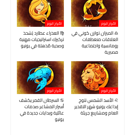
الأبراج اليوم
الأبراج اليوم
♎ الميزان توازن كوني في
♍ العذراء عطارد يَشحذ
العلاقات منعطفات
تركيزك استراتيجيات مهنية
رومانسية واجتماعية
وصحية مُذهلة في يونيو
مصيرية
الأبراج اليوم
الأبراج اليوم
♌ الأسد الشمس تتوج
♋ السرطان القمر يكشف
إبداعك يونيو شهر التقدير
أسرار المشاعر صدمات
العام ومشاريع جريئة
عائلية وبدايات جديدة في
يونيو