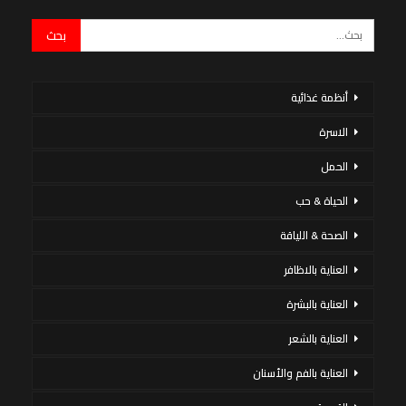
أنظمة غذائية
الاسرة
الحمل
الحياة & حب
الصحة & اللياقة
العناية بالاظافر
العناية بالبشرة
العناية بالشعر
العناية بالفم والأسنان