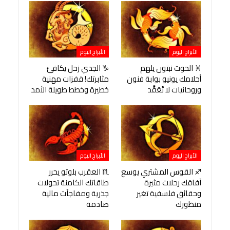
الأبراج اليوم
الأبراج اليوم
♓ الحوت نبتون يلهم
♑ الجدي زحل يكافئ
أحلامك يونيو بوابة فنون
مثابرتك! قفزات مهنية
وروحانيات لا تُعَقَّد
خطيرة وخطط طويلة الأمد
الأبراج اليوم
الأبراج اليوم
♐ القوس المشتري يوسع
♏ العقرب بلوتو يحرر
آفاقك رحلات مثيرة
طاقاتك الكامنة تحولات
وحقائق فلسفية تغير
جذرية ومفاجآت مالية
منظورك
صادمة