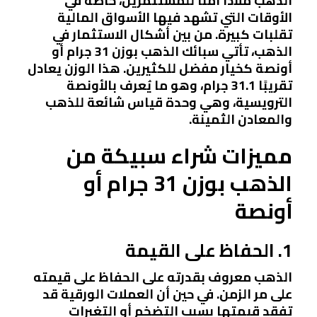
الذهب ملاذًا آمنًا للمستثمرين، خاصة في
الأوقات التي تشهد فيها الأسواق المالية
تقلبات كبيرة. من بين أشكال الاستثمار في
الذهب، تأتي سبائك الذهب بوزن 31 جرام أو
أونصة كخيار مفضل للكثيرين. هذا الوزن يعادل
تقريبًا 31.1 جرام، وهو ما يُعرف بالأونصة
الترويسية، وهي وحدة قياس شائعة للذهب
والمعادن الثمينة.
مميزات شراء سبيكة من
الذهب بوزن 31 جرام أو
أونصة
1. الحفاظ على القيمة
الذهب معروف بقدرته على الحفاظ على قيمته
على مر الزمن. في حين أن العملات الورقية قد
تفقد قيمتها بسبب التضخم أو التغيرات