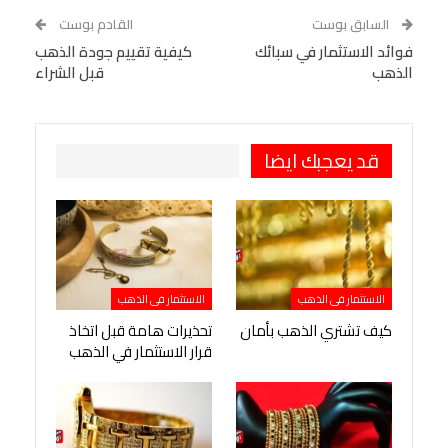
WhatsApp
Telegram
Tumblr
السابق بوست
القادم بوست
البريد الإلكتروني
فوائد الاستثمار في سبائك
StumbleUpon
VK
كيفية تقييم جودة الذهب
الذهب
قبل الشراء
Viber
BlackBerry
LINE
Digg
طباعة
OK.ru
Pinterest
قد يعجبك ايضا
الاستثمار فى الذهب
الاستثمار فى الذهب
كيف تشتري الذهب بأمان
تحذيرات هامة قبل اتخاذ
قرار الاستثمار في الذهب