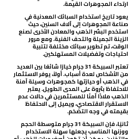
ارتداء المجوهرات القيمة.
يعود تاريخ استخدام السبائك المعدنية في
صناعة المجوهرات إلى آلاف السنين، حيث
استخدم البشر الذهب والمعادن الأخرى لصنع
الزينة الجميلة والتحف الفنية. ومع مرور
الوقت، تم تطوير سبائك مختلفة لتلبية
احتياجات وتفضيلات المستهلكين.
تعتبر السبيكة 31 جرام خيارًا شائعًا بين العديد
من الأشخاص لعدة أسباب. أولاً، يوفر الاستثمار
في الذهب أو حيازتها كمجوهرات وسيلة آمنة
للاحتفاظ بثروة على المدى الطويل. يعتبر
الذهب ملاذًا آمنًا للمستثمرين في حالات عدم
الاستقرار الاقتصادي، ويميل إلى الاحتفاظ
بقيمته في وجه التضخم.
ثانيًا، فإن السبيكة 31 جرام متوسطة الحجم
ووزنها المناسب يجعلها سهلة الاستخدام
والتخزين. يمكن أن تكون أصغر حبات الذهب أو