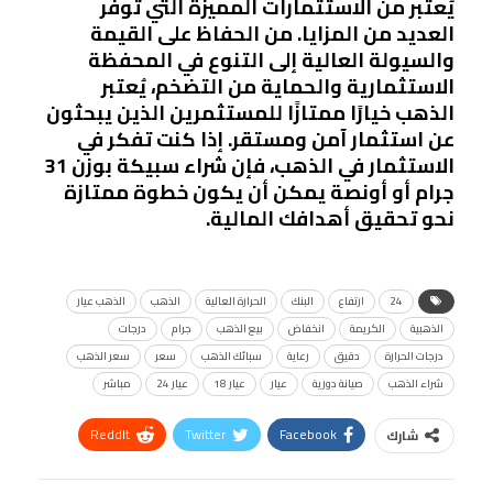
يُعتبر من الاستثمارات المميزة التي توفر
العديد من المزايا. من الحفاظ على القيمة
والسيولة العالية إلى التنوع في المحفظة
الاستثمارية والحماية من التضخم، يُعتبر
الذهب خيارًا ممتازًا للمستثمرين الذين يبحثون
عن استثمار آمن ومستقر. إذا كنت تفكر في
الاستثمار في الذهب، فإن شراء سبيكة بوزن 31
جرام أو أونصة يمكن أن يكون خطوة ممتازة
نحو تحقيق أهدافك المالية.
24
ارتفاع
البنك
الحرارة العالية
الذهب
الذهب عيار
الذهبية
الكريمة
انخفاض
بيع الذهب
جرام
درجات
درجات الحرارة
دقيق
رعاية
سبائك الذهب
سعر
سعر الذهب
شراء الذهب
صيانة دورية
عيار
عيار 18
عيار 24
مباشر
ReddIt
Twitter
Facebook
شارك
Linkedin
Facebook Messenger