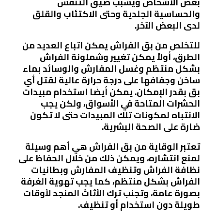
بعض الأشخاص ويسبب ضيق التنفس
والحساسية الجلدية وحتى الاكتئاب والقلق
لدى البعض الآخر.
للتخلص من بق الفراش يمكن اتباع العديد من
الطرق، أولاً يمكن تغيير وشملونة الفراش
بشكل منتظم وغسل المفارش والوسائد بماء
ساخن وجفافها على درجة حرارة عالية لقتل أي
بق بقدر الإمكان. يمكن أيضًا استخدام مبيدات
الحشرات المتاحة في الأسواق، ولكن يجب
الانتباه لمكونات تلك المبيدات حتى لا تكون
ضارة على الصحة البشرية.
تعتبر الوقاية من بق الفراش هي أهم وسيلة
لمنع انتشاره، ويمكن ذلك من خلال الحفاظ على
نظافة الفراش وتنظيف المفارش وبطانيات
الفراش بشكل منتظم، كما يجب تهوية الغرفة
بصورة عامة، وتجنب ترك الأثاث المنجد لأوقات
طويلة دون استخدام أو تنظيف.