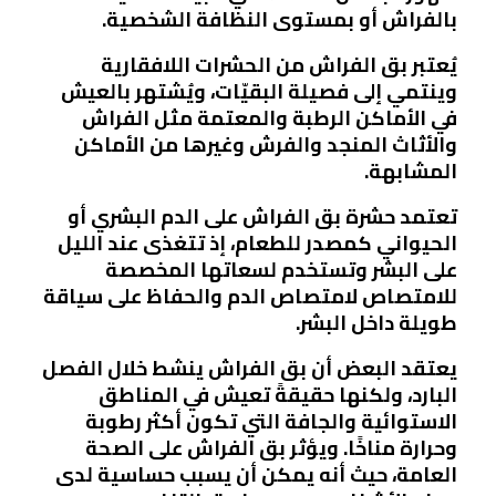
بالفراش أو بمستوى النظافة الشخصية.
يُعتبر بق الفراش من الحشرات اللافقارية
وينتمي إلى فصيلة البقيّات، ويُشتهر بالعيش
في الأماكن الرطبة والمعتمة مثل الفراش
والأثاث المنجد والفرش وغيرها من الأماكن
المشابهة.
تعتمد حشرة بق الفراش على الدم البشري أو
الحيواني كمصدر للطعام، إذ تتغذى عند الليل
على البشر وتستخدم لسعاتها المخصصة
للامتصاص لامتصاص الدم والحفاظ على سياقة
طويلة داخل البشر.
يعتقد البعض أن بق الفراش ينشط خلال الفصل
البارد، ولكنها حقيقةً تعيش في المناطق
الاستوائية والجافة التي تكون أكثر رطوبة
وحرارة مناخًا. ويؤثر بق الفراش على الصحة
العامة، حيث أنه يمكن أن يسبب حساسية لدى