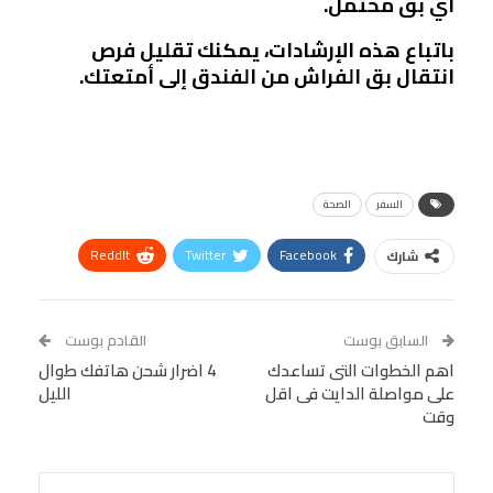
أي بق محتمل.
باتباع هذه الإرشادات، يمكنك تقليل فرص
انتقال بق الفراش من الفندق إلى أمتعتك.
السفر
الصحة
ReddIt
Twitter
Facebook
شارك
Linkedin
Facebook Messenger
WhatsApp
Telegram
Tumblr
السابق بوست
القادم بوست
البريد الإلكتروني
اهم الخطوات التى تساعدك
StumbleUpon
VK
4 اضرار شحن هاتفك طوال
على مواصلة الدايت فى اقل
الليل
Viber
BlackBerry
LINE
Digg
وقت
طباعة
OK.ru
Pinterest