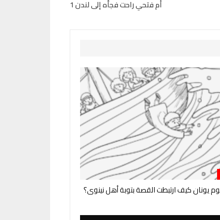
أم فتحي راحت فجأه إلى لندن 1
وم يونان كيف ارتبطت القصة بتوبة أهل نينوى؟