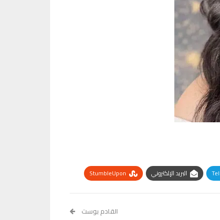
Te
البريد الإلكتروني
StumbleUpon
القادم بوست