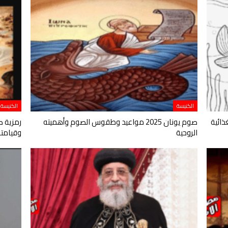
الكنيسة
الكنيسة
ائية
صوم يونان 2025 مواعيد وطقوس الصوم وأهميته
رمزية ص
الروحية
وقيامته