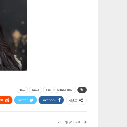
الدورة الدموية
حياة
كنيسة
نتيجة
It
Twitter
Facebook
شارك
VK
Digg
طباعة
السابق بوست