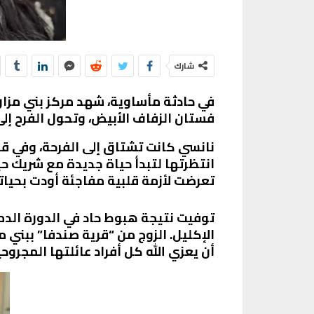
شارك
في حادثة مأساوية، شهد مركز بني مزا
فستان الزفاف الأبيض، وتحول الفرح إ
نانسي كانت تشتاق إلى الفرحة، وفي قري
انتظرتها لتبدأ حياة جديدة مع شريك حي
تعرضت لأزمة قلبية مفاجئة أودت بحياتها
توفيت نتيجة هبوط حاد في الدورة الد
أن يعزي الله كل أفراد عائلتها المجروحي