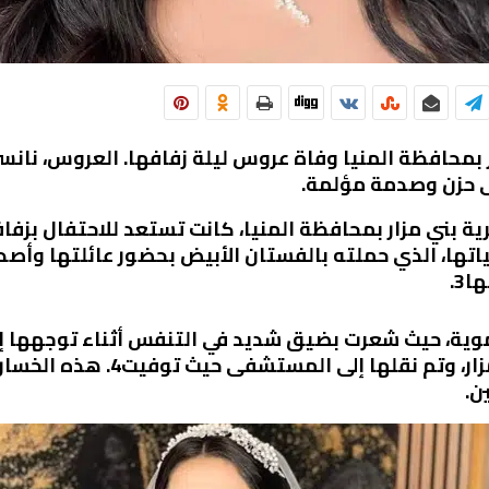
ر بمحافظة المنيا وفاة عروس ليلة زفافها. العروس، 
لى حزن وصدمة مؤلمة.
ة بني مزار بمحافظة المنيا، كانت تستعد للاحتفال بزفا
اتها، الذي حملته بالفستان الأبيض بحضور عائلتها وأصدق
3.
موية، حيث شعرت بضيق شديد في التنفس أثناء توجهها إل
الإكليل. الزوج من “قرية صندفا” ب
ن.