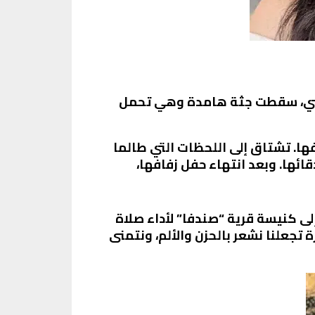
نانسي، سقطت جثة هامدة وهي تحمل
فها. تشتاق إلى اللحظات التي طالما
ائها. وبعد انتهاء حفل زفافها،
ى كنيسة قرية “صندفا” لأداء صلاة
بني مزار، وتم نقلها إلى المستشفى حيث توفيت4. هذه الخسارة تجعلنا نشعر بالحزن والألم، ونتمنى