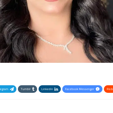
legram
Tumblr
Linkedin
Facebook Messenger
Redd
Pinterest
OK.ru