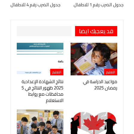
البريد الإلكتروني
جدول الضرب رقم 1 للاطفال
StumbleUpon
VK
جدول الضرب رقم 4 للاطفال
Viber
BlackBerry
LINE
Digg
طباعة
OK.ru
Pinterest
قد يعجبك ايضا
التعليم
التعليم
مواعيد الدراسة في
نتائج الشهادة الإعدادية
رمضان 2025
2025 ظهور النتائج في 5
محافظات مع روابط
الاستعلام