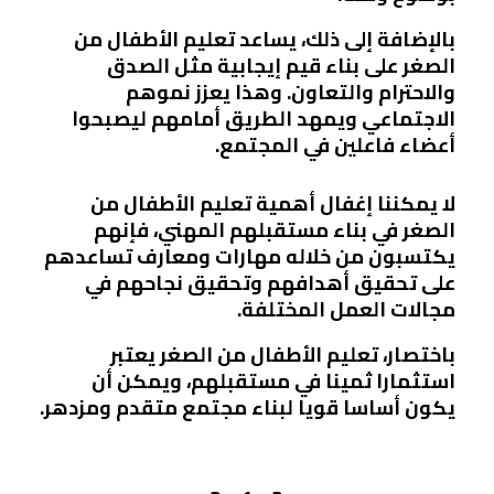
بالإضافة إلى ذلك، يساعد تعليم الأطفال من
الصغر على بناء قيم إيجابية مثل الصدق
والاحترام والتعاون. وهذا يعزز نموهم
الاجتماعي ويمهد الطريق أمامهم ليصبحوا
أعضاء فاعلين في المجتمع.
لا يمكننا إغفال أهمية تعليم الأطفال من
الصغر في بناء مستقبلهم المهني، فإنهم
يكتسبون من خلاله مهارات ومعارف تساعدهم
على تحقيق أهدافهم وتحقيق نجاحهم في
مجالات العمل المختلفة.
باختصار، تعليم الأطفال من الصغر يعتبر
استثمارا ثمينا في مستقبلهم، ويمكن أن
يكون أساسا قويا لبناء مجتمع متقدم ومزدهر.