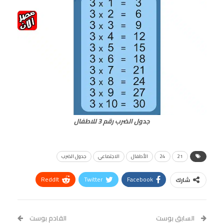
جدول الضرب رقم 3 للاطفال
21
24
الأطفال
الاجتماعي
جدول الضرب
ReddIt
Twitter
Facebook
شارك
Linkedin
Facebook Messenger
WhatsApp
Telegram
Tumblr
السابق بوست
القادم بوست