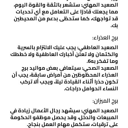
الصعيد المهني: ستشعر بالثقة والقوة اليوم،
مما يجعلك قادرًا على التعامل مع أي تحديات
قد تواجهك، كما ستحظى بدعم من المحيطين
بك.
برج العذراء:
الصعيد العاطفي: يجب عليك الالتزام بالسرية
والكتمان ولا تعلن أخبارك العاطفية ولا خططك
وما تفكر به6.
الصعيد الصحي: سيتعافى بعض مواليد برج
العذراء المحظوظين من أمراض سابقة، يجب أن
تكون حذرا أثناء القيادة ليلاً، ويجب ألا تركب
النساء الحوامل دراجات.
برج الميزان:
الصعيد المهني: سيشهد رجال الأعمال زيادة في
المبيعات والدخل، وقد يحصل موظفو الحكومة
على ترقيات، ستكمل مهام العمل بنجاح.