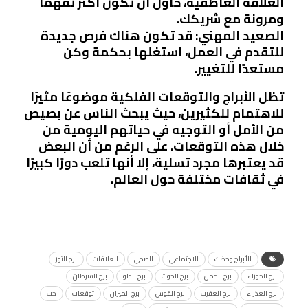
العلاقة العاطفية، حاول أن تكون أكثر تفهمًا
ومرونة مع شريكك.
الصعيد المهني: قد تكون هناك فرص جديدة
للتقدم في العمل، استغلها بحكمة وكن
مستعدًا للتغيير.
تظل الأبراج والتوقعات الفلكية موضوعًا مثيرًا
للاهتمام للكثيرين، حيث يبحث الناس عن بصيص
من الأمل أو التوجيه في حياتهم اليومية من
خلال هذه التوقعات. على الرغم من أن البعض
قد يعتبرها مجرد تسلية، إلا أنها تلعب دورًا كبيرًا
في ثقافات مختلفة حول العالم.
الأبراج وحظك
الاجتماعي
الصحي
العلاقات
برج الثور
برج الجوزاء
برج الحمل
برج الحوت
برج الدلو
برج السرطان
برج العذراء
برج العقرب
برج القوس
برج الميزان
توقعات
حب