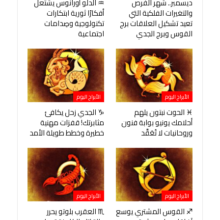
ديسمبر.. شهر الفرص
♒ الدلو أورانوس يشتعل
والتغيرات الفلكية التي
أفكارًا ثورية ابتكارات
تعيد تشكيل العلاقات برج
تكنولوجية وصِدامات
القوس وبرج الجدي
اجتماعية
الأبراج اليوم
الأبراج اليوم
♓ الحوت نبتون يلهم
♑ الجدي زحل يكافئ
أحلامك يونيو بوابة فنون
مثابرتك! قفزات مهنية
وروحانيات لا تُعَقَّد
خطيرة وخطط طويلة الأمد
الأبراج اليوم
الأبراج اليوم
♐ القوس المشتري يوسع
♏ العقرب بلوتو يحرر