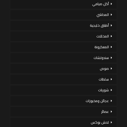
أكل صيامي
المحاشي
أطباق خليجية
المخللات
المعكرونة
سندوتشات
صوص
سلطات
شوربات
عجائن ومخبوزات
عصائر
لانش بوكس