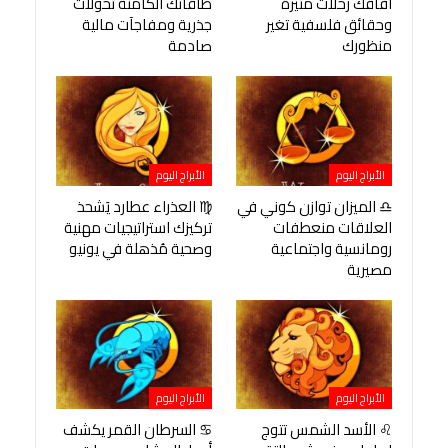
آفاقك رحلات مثيرة
طاقاتك الكامنة تحولات
وحقائق فلسفية تغير
جذرية ومفاجآت مالية
منظورك
صادمة
الأبراج اليوم
الأبراج اليوم
♎ الميزان توازن كوني في
♍ العذراء عطارد يَشحذ
العلاقات منعطفات
تركيزك استراتيجيات مهنية
رومانسية واجتماعية
وصحية مُذهلة في يونيو
مصيرية
الأبراج اليوم
الأبراج اليوم
♌ الأسد الشمس تتوج
♋ السرطان القمر يكشف