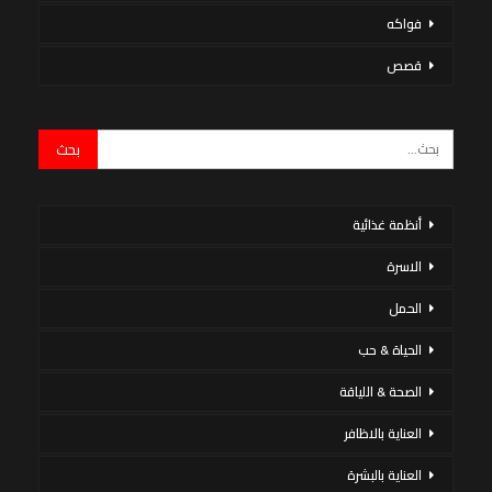
فواكه
قصص
أنظمة غذائية
الاسرة
الحمل
الحياة & حب
الصحة & اللياقة
العناية بالاظافر
العناية بالبشرة