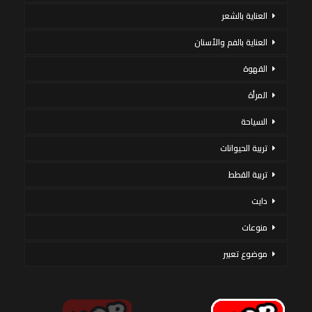
العناية بالشعر
العناية بالفم والأسنان
القهوة
المرأة
السياحة
تربية الحيوانات
تربية القطط
دايت
منوعات
موضوع تعبير