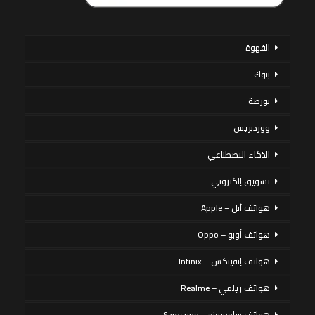
القهوة
بنوك
بورصة
ووردبريس
الذكاء الاصطناعي
تسويق إلكتروني
هواتف أبل – Apple
هواتف أوبو – Oppo
هواتف إنفينكس – Infinix
هواتف ريلمي – Realme
هواتف سامسونج – Samsung