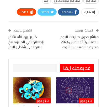
حظك اليوم
حظك اليوم وتوقعات الأبراج
حياة
ReddIt
Twitter
Facebook
شارك
Linkedin
Facebook Messenger
WhatsApp
Telegram
Tumblr
السابق بوست
القادم بوست
البريد الإلكتروني
مباشر جدول مباريات اليوم
StumbleUpon
VK
كارين رزق الله تتألق
الخميس 8 أغسطس 2024
بإطلالتها في المايوه مع
Viber
BlackBerry
LINE
Digg
مصر ضد المغرب يلاشوت
ابنتيها على شاطئ البحر
طباعة
OK.ru
Pinterest
قد يعجبك ايضا
الأبراج اليوم
الأبراج اليوم