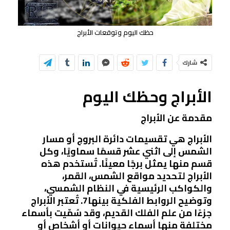
حظك اليوم وتوقعات الأبراج
شارك
الأبراج وحظك اليوم
مقدمة عن الأبراج
الأبراج هي تقسيمات دائرة البروج أو مسار
الشمس إلى اثني عشر قسمًا سماويًا، وكل
قسم منها يمثل برجًا معينًا. تُستخدم هذه
الأبراج لتحديد مواقع الشمس، القمر،
والكواكب الرئيسية في النظام الشمسي،
وتوضيح الروابط الفلكية بينها7. تُعتبر الأبراج
جزءًا من علم الفلك القديم، وقد سُمّيت بأسماء
مختلفة منها أسماء حيوانات أو أشخاص أو