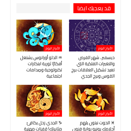
قد يعجبك ايضا
الأبراج اليوم
الأبراج اليوم
ديسمبر.. شهر الفرص
♒ الدلو أورانوس يشتعل
والتغيرات الفلكية التي
أفكارًا ثورية ابتكارات
تعيد تشكيل العلاقات برج
تكنولوجية وصِدامات
القوس وبرج الجدي
اجتماعية
الأبراج اليوم
الأبراج اليوم
♓ الحوت نبتون يلهم
♑ الجدي زحل يكافئ
أحلامك يونيو بوابة فنون
مثابرتك! قفزات مهنية