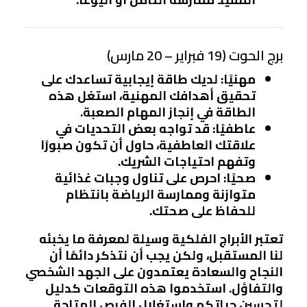
برج الحوت (19 فبراير – 20 مارس)
مهنيًا
: لديك طاقة إيجابية تساعدك على
تحقيق أهدافك المهنية، استغل هذه
الطاقة في إنجاز المهام الصعبة.
عاطفيًا
: قد تواجه بعض التحديات في
علاقتك العاطفية، حاول أن تكون صبورًا
وتفهم احتياجات الشريك.
صحيًا
: احرص على تناول وجبات غذائية
متوازنة وممارسة الرياضة بانتظام
للحفاظ على صحتك.
تعتبر الأبراج الفلكية وسيلة لمعرفة ما يخبئه
لنا المستقبل، ولكن يجب أن نتذكر دائمًا أن
النجاح والسعادة يعتمدون على الجهد الشخصي
والتفاؤل. استخدموا هذه التوقعات كدليل
لتحسين حياتكم واستغلال الفرص المتاحة.