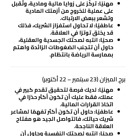
مهنيًا
: تركّز على زوايا مالية ومادية، وتُقبل
على عملية للخروج من أزمتك المادية
وتشعر ببعض الارتباك.
عاطفيًا
: لا تحاول استفزاز الشريك، فذلك
قد يخلق توترًا في العلاقة.
صحيًا
: انتبه لصحتك الجسدية والعقلية،
حاول أن تتجنب الضغوطات الزائدة واهتم
بممارسة الرياضة بانتظام.
برج الميزان (23 سبتمبر – 22 أكتوبر)
مهنيًا
: لديك فرصة لتحقيق تقدم كبير في
عملك، فقط عليك أن تكون أكثر حذرًا في
اتخاذ القرارات المالية.
عاطفيًا
: حاول أن تكون أكثر تفهمًا لمشاعر
شريك حياتك، فالتواصل الجيد هو مفتاح
العلاقة الناجحة.
صحيًا
: انتبه لصحتك النفسية وحاول أن