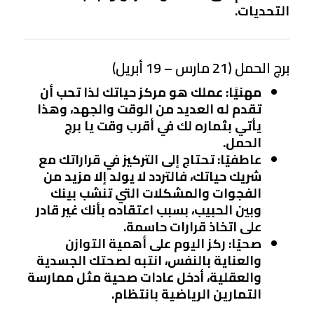
التحديات.
برج الحمل (21 مارس – 19 أبريل)
مهنيًا
: عملك هو مركز حياتك لذا تحب أن
تقدم له العديد من الوقت والجهد، وهذا
يأتي بثماره لك في أقرب وقت يا برج
الحمل.
عاطفيًا
: تحتاج إلى التركيز في قراراتك مع
شريك حياتك، فالتردد لا يولد إلا مزيد من
الفجوات والمشكلات التي تنشب بينك
وبين الحبيب، بسبب اعتقاده بأنك غير قادر
على اتخاذ قرارات حاسمة.
صحيًا
: ركز اليوم على أهمية التوازن
والعناية بالنفس، انتبه لصحتك الجسدية
والعقلية، أدخل عادات صحية مثل ممارسة
التمارين الرياضية بانتظام.