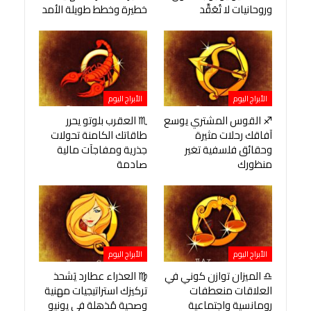
وروحانيات لا تُعَقَّد
خطيرة وخطط طويلة الأمد
الأبراج اليوم
الأبراج اليوم
♐ القوس المشتري يوسع
♏ العقرب بلوتو يحرر
آفاقك رحلات مثيرة
طاقاتك الكامنة تحولات
وحقائق فلسفية تغير
جذرية ومفاجآت مالية
منظورك
صادمة
الأبراج اليوم
الأبراج اليوم
♎ الميزان توازن كوني في
♍ العذراء عطارد يَشحذ
العلاقات منعطفات
تركيزك استراتيجيات مهنية
رومانسية واجتماعية
وصحية مُذهلة في يونيو