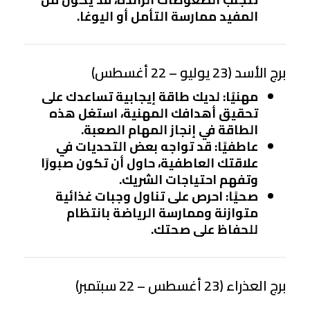
المفيد ممارسة التأمل أو اليوغا.
برج الأسد (23 يوليو – 22 أغسطس)
مهنيًا
: لديك طاقة إيجابية تساعدك على
تحقيق أهدافك المهنية، استغل هذه
الطاقة في إنجاز المهام الصعبة.
عاطفيًا
: قد تواجه بعض التحديات في
علاقتك العاطفية، حاول أن تكون صبورًا
وتفهم احتياجات الشريك.
صحيًا
: احرص على تناول وجبات غذائية
متوازنة وممارسة الرياضة بانتظام
للحفاظ على صحتك.
برج العذراء (23 أغسطس – 22 سبتمبر)