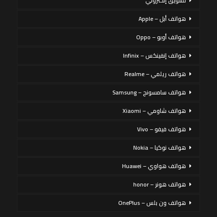
تسويق إلكتروني
هواتف أبل – Apple
هواتف أوبو – Oppo
هواتف إنفينكس – Infinix
هواتف ريلمي – Realme
هواتف سامسونج – Samsung
هواتف شاومي – Xiaomi
هواتف فيفو – Vivo
هواتف نوكيا – Nokia
هواتف هواوي – Huawei
هواتف هونر – honor
هواتف ون بلس – OnePlus