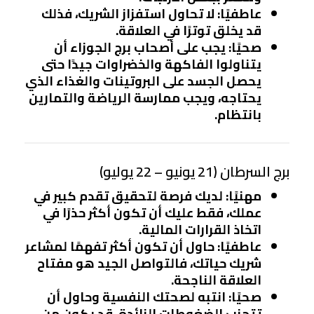
عاطفيًا
: لا تحاول استفزاز الشريك، فذلك
قد يخلق توترًا في العلاقة.
صحيًا
: يجب على أصحاب برج الجوزاء أن
يتناولوا الفاكهة والخضراوات جيدًا حتى
يحصل الجسد على البروتينات والغذاء الذي
يحتاجه، ويجب ممارسة الرياضة والتمارين
بانتظام.
برج السرطان (21 يونيو – 22 يوليو)
مهنيًا
: لديك فرصة لتحقيق تقدم كبير في
عملك، فقط عليك أن تكون أكثر حذرًا في
اتخاذ القرارات المالية.
عاطفيًا
: حاول أن تكون أكثر تفهمًا لمشاعر
شريك حياتك، فالتواصل الجيد هو مفتاح
العلاقة الناجحة.
صحيًا
: انتبه لصحتك النفسية وحاول أن
تتجنب الضغوطات الزائدة، قد يكون من