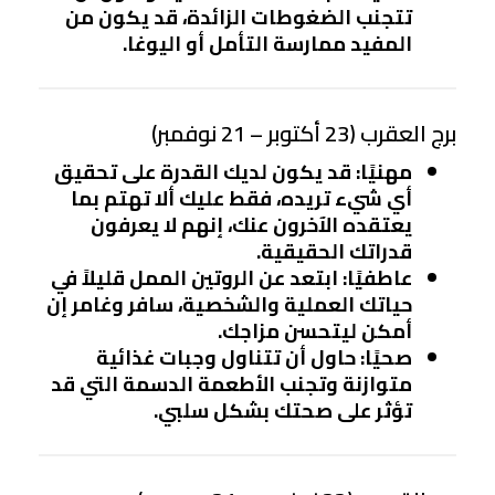
تتجنب الضغوطات الزائدة، قد يكون من
المفيد ممارسة التأمل أو اليوغا.
برج العقرب (23 أكتوبر – 21 نوفمبر)
مهنيًا
: قد يكون لديك القدرة على تحقيق
أي شيء تريده، فقط عليك ألا تهتم بما
يعتقده الآخرون عنك، إنهم لا يعرفون
قدراتك الحقيقية.
عاطفيًا
: ابتعد عن الروتين الممل قليلاً في
حياتك العملية والشخصية، سافر وغامر إن
أمكن ليتحسن مزاجك.
صحيًا
: حاول أن تتناول وجبات غذائية
متوازنة وتجنب الأطعمة الدسمة التي قد
تؤثر على صحتك بشكل سلبي.