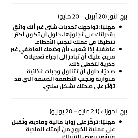
برج الثور (20 أبريل – 20 مايو)
مهنيًا
: تواجهك تحديات شتى غير أنك واثق
بقدراتك على تجاوزها، حاول أن تكون أكثر
تنظيمًا في عملك لتجنب الأخطاء.
عاطفيًا
: إذا شعرت بأن وضعك العاطفي غير
مريح، عليك أن تبادر إلى إجراء تعديلات
جذرية لتخطي ذلك.
صحيًا
: حاول أن تتناول وجبات غذائية
متوازنة وتجنب الأطعمة الدسمة التي قد
تؤثر على صحتك بشكل سلبي.
برج الجوزاء (21 مايو – 20 يونيو)
مهنيًا
: تركّز على زوايا مالية ومادية، وتُقبل
على عملية للخروج من أزمتك المادية
وتشعر ببعض الارتباك.