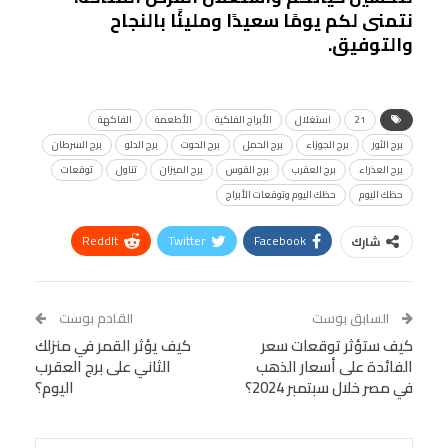
نتمنى لكم يومًا سعيدًا ومليئًا بالنجاح
والتوفيق.
21
استغلال
الأبراج الفلكية
الأطعمة
الفاكهة
برج الثور
برج الجوزاء
برج الحمل
برج الحوت
برج الدلو
برج السرطان
برج العذراء
برج العقرب
برج القوس
برج الميزان
تناول
توقعات
حظك اليوم
حظك اليوم وتوقعات الأبراج
ReddIt
Twitter
Facebook
شارك
Linkedin
Facebook Messenger
WhatsApp
Telegram
Tumblr
السابق بوست
القادم بوست
البريد الإلكتروني
كيف ستؤثر توقعات سعر
StumbleUpon
VK
كيف يؤثر القمر في منزلك
الفائدة على أسعار الذهب
الثاني على برج العقرب
Viber
BlackBerry
LINE
Digg
في مصر خلال سبتمبر 2024؟
اليوم؟
طباعة
OK.ru
Pinterest