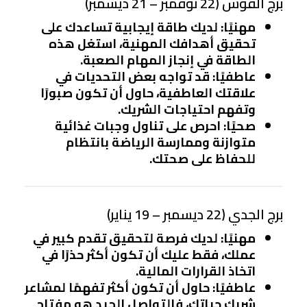
برج القوس (22 نوفمبر – 21 ديسمبر)
مهنيًا
: لديك طاقة إيجابية تساعدك على
تحقيق أهدافك المهنية، استغل هذه
الطاقة في إنجاز المهام الصعبة.
عاطفيًا
: قد تواجه بعض التحديات في
علاقتك العاطفية، حاول أن تكون صبورًا
وتفهم احتياجات الشريك.
صحيًا
: احرص على تناول وجبات غذائية
متوازنة وممارسة الرياضة بانتظام
للحفاظ على صحتك.
برج الجدي (22 ديسمبر – 19 يناير)
مهنيًا
: لديك فرصة لتحقيق تقدم كبير في
عملك، فقط عليك أن تكون أكثر حذرًا في
اتخاذ القرارات المالية.
عاطفيًا
: حاول أن تكون أكثر تفهمًا لمشاعر
شريك حياتك، فالتواصل الجيد هو مفتاح