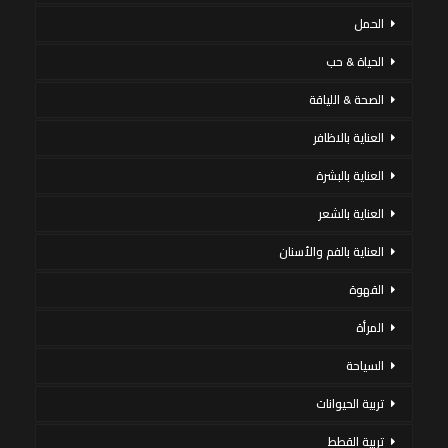
الحمل
الحياة & حب
الصحة & اللياقة
العناية بالاظافر
العناية بالبشرة
العناية بالشعر
العناية بالفم والأسنان
القهوة
المرأة
السياحة
تربية الحيوانات
تربية القطط