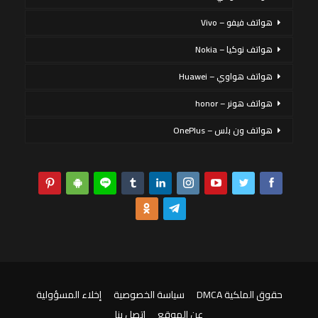
هواتف فيفو – Vivo
هواتف نوكيا – Nokia
هواتف هواوي – Huawei
هواتف هونر – honor
هواتف ون بلس – OnePlus
حقوق الملكية DMCA
سياسة الخصوصية
إخلاء المسؤولية
عن الموقع
اتصل بنا