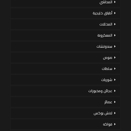
المحاشي
أطباق خليجية
المخللات
المعكرونة
سندوتشات
صوص
سلطات
شوربات
عجائن ومخبوزات
عصائر
لانش بوكس
فواكه