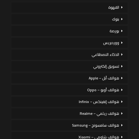
القهوة
بنوك
بورصة
ووردبريس
الذكاء الاصطناعي
تسويق إلكتروني
هواتف أبل – Apple
هواتف أوبو – Oppo
هواتف إنفينكس – Infinix
هواتف ريلمي – Realme
هواتف سامسونج – Samsung
هواتف شاومي – Xiaomi