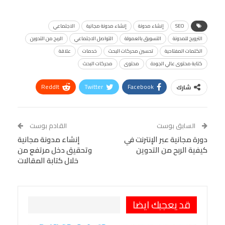
SEO
إنشاء مدونة
إنشاء مدونة مجانية
الاجتماعي
الترويج للمدونة
التسويق بالعمولة
التواصل الاجتماعي
الربح من التدوين
الكلمات المفتاحية
تحسين محركات البحث
خدمات
علاقة
كتابة محتوى عالي الجودة
محتوى
محركات البحث
ReddIt
Twitter
Facebook
شارك
Linkedin
Facebook Messenger
WhatsApp
Telegram
Tumblr
السابق بوست
القادم بوست
البريد الإلكتروني
دورة مجانية عبر الإنترنت في
StumbleUpon
VK
إنشاء مدونة مجانية
كيفية الربح من التدوين
وتحقيق دخل مرتفع من
Viber
BlackBerry
LINE
Digg
خلال كتابة المقالات
طباعة
OK.ru
Pinterest
قد يعجبك ايضا