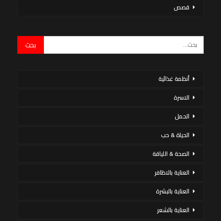
قصص
أنظمة غذائية
الاسرة
الحمل
الحياة & حب
الصحة & اللياقة
العناية بالاظافر
العناية بالبشرة
العناية بالشعر