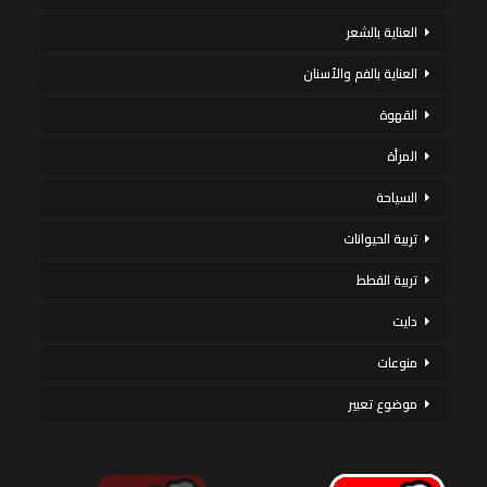
العناية بالشعر
العناية بالفم والأسنان
القهوة
المرأة
السياحة
تربية الحيوانات
تربية القطط
دايت
منوعات
موضوع تعبير