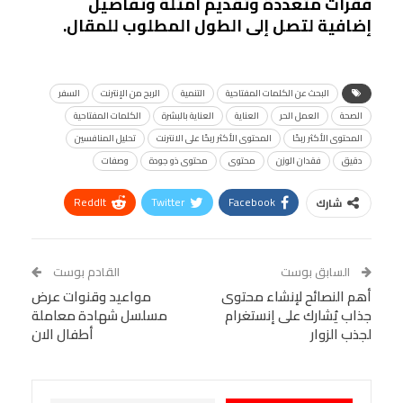
فقرات متعددة وتقديم أمثلة وتفاصيل
إضافية لتصل إلى الطول المطلوب للمقال.
البحث عن الكلمات المفتاحية
التنمية
الربح من الإنترنت
السفر
الصحة
العمل الحر
العناية
العناية بالبشرة
الكلمات المفتاحية
المحتوى الأكثر ربحًا
المحتوى الأكثر ربحًا على الانترنت
تحليل المنافسين
دقيق
فقدان الوزن
محتوى
محتوى ذو جودة
وصفات
ReddIt
Twitter
Facebook
شارك
Linkedin
Facebook Messenger
WhatsApp
Telegram
Tumblr
السابق بوست
القادم بوست
البريد الإلكتروني
أهم النصائح لإنشاء محتوى
StumbleUpon
VK
مواعيد وقنوات عرض
جذاب يُشارك على إنستغرام
مسلسل شهادة معاملة
Viber
BlackBerry
LINE
Digg
لجذب الزوار
أطفال الان
طباعة
OK.ru
Pinterest