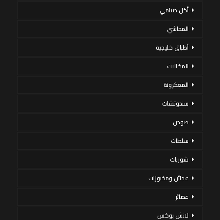
أكل صيامي
المحاشي
أطباق خليجية
المخللات
المعكرونة
سندوتشات
صوص
سلطات
شوربات
عجائن ومخبوزات
عصائر
لانش بوكس