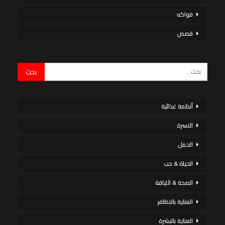
فواكه
قصص
أنظمة غذائية
الاسرة
الحمل
الحياة & حب
الصحة & اللياقة
العناية بالاظافر
العناية بالبشرة