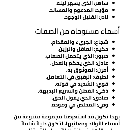
ساهر
: الذي يسهر ليله.
مؤيد
: المدعوم والمساند.
نادر
: القليل الوجود.
أسماء مستوحاة من الصفات
شجاع
: الجريء والمقدام.
حكيم
: العاقل والرزين.
صبور
: الذي يتحمل الصعاب.
عادل
: الذي يحكم بالعدل.
أمين
: الموثوق به.
لطيف
: الرقيق في التعامل.
قوي
: الشديد في قوته.
ذكي
: الفطن والسريع البديهة.
صادق
: الذي يقول الحق.
وفي
: المخلص في وعوده.
بهذا نكون قد استعرضنا مجموعة متنوعة من
أسماء الأولاد ومعانيها، لتكون دليلاً شاملاً