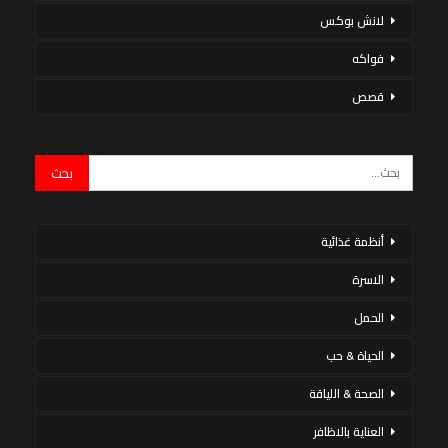
لانش بوكس
فواكه
قصص
أنظمة غذائية
الاسرة
الحمل
الحياة & حب
الصحة & اللياقة
العناية بالاظافر