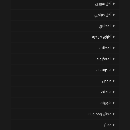
أكل سورى
أكل صيامي
المحاشي
أطباق خليجية
المخللات
المعكرونة
سندوتشات
صوص
سلطات
شوربات
عجائن ومخبوزات
عصائر