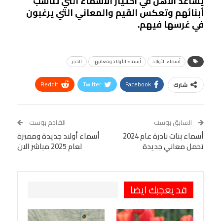
يساعد الأهل في اختيار الأسماء التي تناسب
أبنائهم وتعكس القيم والمعاني التي يرغبون
في غرسها فيهم.
أسماء الأولاد
أسماء الأولاد ومعانيها
الحجر
ReddIt
Twitter
Facebook
شارك
Linkedin
Facebook Messenger
WhatsApp
Telegram
Tumblr
السابق بوست
القادم بوست
البريد الإلكتروني
أسماء بنات نادرة عام 2024
StumbleUpon
VK
أسماء أولاد جديدة ومميزة
تحمل معاني جديدة
لعام 2025 مباشر الان
Viber
BlackBerry
LINE
Digg
طباعة
OK.ru
Pinterest
قد يعجبك ايضا