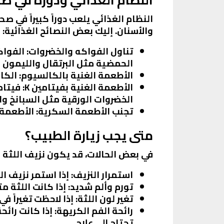
النظام الغذائي يلعب دوراً كبيراً في ص
والأسنان. إليك بعض النصائح الغذائية:
تناول الفواكه والخضروات
: الفوا
الحمضية مثل البرتقال والليمون لا
الأطعمة الغنية بالكالسيوم
: الك
الأطعمة الغنية بفيتامين K
الخضروات الورقية مثل السبانخ وا
تجنب الأطعمة السكرية
: الأطعمة 
متى يجب زيارة الطبيب؟
في بعض الحالات، قد يكون نزيف اللثة ع
استمرار النزيف
: إذا استمر نزيف ا
تورم وألم شديد
: إذا كانت اللثة
تغير لون اللثة
: إذا لاحظت تغيراً ف
رائحة الفم الكريهة
: إذا كانت را
تحتاج إلى علاج.