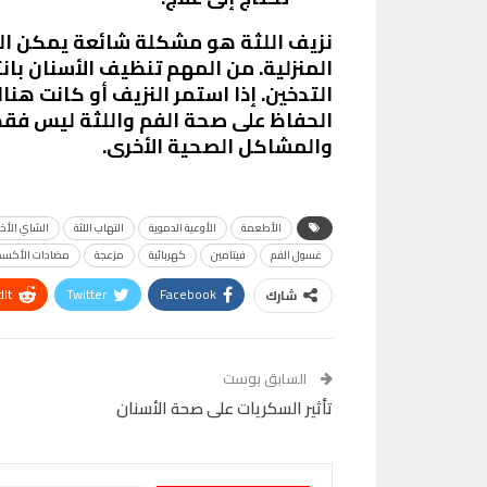
نزيف اللثة هو مشكلة شائعة يمكن التعا
المنزلية. من المهم تنظيف الأسنان با
التدخين. إذا استمر النزيف أو كانت ه
الحفاظ على صحة الفم واللثة ليس فقط 
والمشاكل الصحية الأخرى.
الأطعمة
الأوعية الدموية
التهاب اللثة
الشاي الأخ
غسول الفم
فيتامين
كهربائية
مزعجة
مضادات الأكسد
It
Twitter
Facebook
شارك
VK
Digg
طباعة
السابق بوست
تأثير السكريات على صحة الأسنان