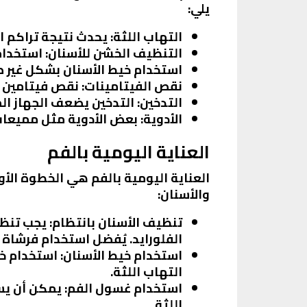
يلي:
التهاب اللثة
: يحدث نتيجة تراكم ال
التنظيف الخشن للأسنان
: استخدا
استخدام خيط الأسنان بشكل غير 
نقص الفيتامينات
: نقص فيتامين C وفيتامين K يمكن أن يؤدي إلى ضعف اللثة وزيادة احتمالية نزيفها.
التدخين
: التدخين يضعف الجهاز ال
الأدوية
: بعض الأدوية مثل مميعات
العناية اليومية بالفم
العناية اليومية بالفم هي الخطوة الأو
والأسنان:
تنظيف الأسنان بانتظام
: يجب تنظ
الفلورايد. يُفضل استخدام فرشاة
استخدام خيط الأسنان
: استخدام خي
التهاب اللثة.
استخدام غسول الفم
: يمكن أن يس
اللثة.