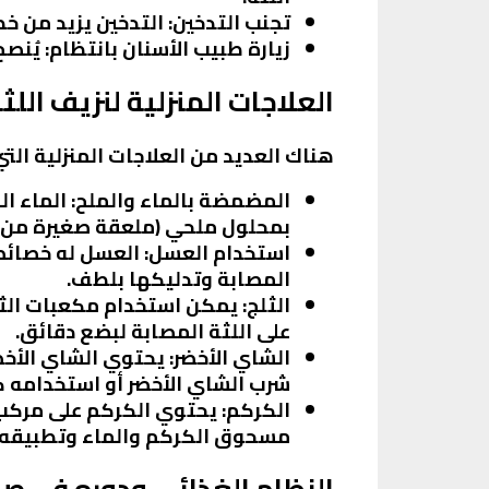
تجنب التدخين
: التدخين يزيد من خ
زيارة طبيب الأسنان بانتظام
: يُنصح بزيارة ط
العلاجات المنزلية لنزيف اللث
هناك العديد من العلاجات المنزلية ال
المضمضة بالماء والملح
: الماء 
بمحلول ملحي (ملعقة صغيرة من ال
استخدام العسل
: العسل له خصائ
المصابة وتدليكها بلطف.
الثلج
: يمكن استخدام مكعبات الث
على اللثة المصابة لبضع دقائق.
الشاي الأخضر
: يحتوي الشاي الأخ
شرب الشاي الأخضر أو استخدامه 
الكركم
: يحتوي الكركم على مركب
مسحوق الكركم والماء وتطبيقه ع
النظام الغذائي ودوره في صح