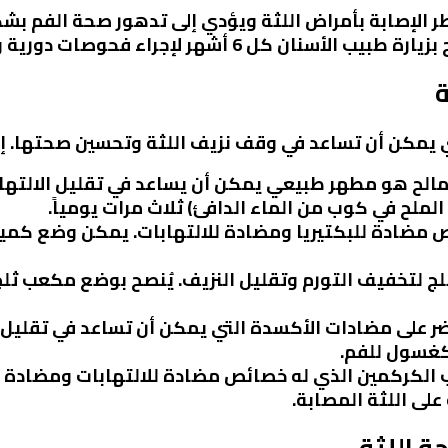
طر الإصابة بأمراض اللثة ويؤدي إلى تدهور صحة الفم بش
بيب الأسنان كل 6 أشهر لإجراء فحوصات دورية وتنظيف الأسنان بشكل احترافي.
ة
تي يمكن أن تساعد في وقف نزيف اللثة وتحسين صحتها. إل
المالح هو مطهر طبيعي يمكن أن يساعد في تقليل الالتها
ملح في كوب من الماء الدافئ) ثلاث مرات يومياً.
ص مضادة للبكتيريا ومضادة للالتهابات. يمكن وضع كمي
لج لتخفيف التورم وتقليل النزيف. يُنصح بوضع مكعب 
ضر على مضادات الأكسدة التي يمكن أن تساعد في تقليل 
كغسول للفم.
 الكركمين الذي له خصائص مضادة للالتهابات ومضادة 
لى اللثة المصابة.
ة اللثة