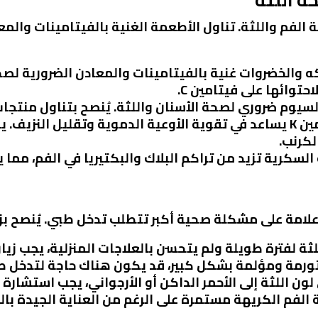
حة الفم واللثة. تناول الأطعمة الغنية بالفيتامينات وال
كه والخضروات غنية بالفيتامينات والمعادن الضرورية لصحة
حتوائها على فيتامين C.
السيوم ضروري لصحة الأسنان واللثة. يُنصح بتناول منتجات 
لكرنب.
السكرية تزيد من تراكم البلاك والبكتيريا في الفم، مما ي
لامة على مشكلة صحية أكبر تتطلب تدخل طبي. يُنصح بزيار
للثة لفترة طويلة ولم يتحسن بالعلاجات المنزلية، يجب زيا
 متورمة ومؤلمة بشكل كبير، قد يكون هناك حاجة لتدخل ط
ي لون اللثة إلى الأحمر الداكن أو الأرجواني، يجب استشارة 
ئحة الفم الكريهة مستمرة على الرغم من العناية الجيدة 