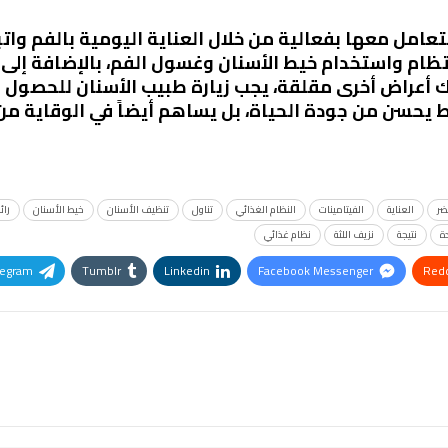
مل معها بفعالية من خلال العناية اليومية بالفم واتبا
نتظام واستخدام خيط الأسنان وغسول الفم، بالإضافة إل
ناك أعراض أخرى مقلقة، يجب زيارة طبيب الأسنان للحصول
يحسن من جودة الحياة، بل يساهم أيضاً في الوقاية من 
ضر
العناية
الفيتامينات
النظام الغذائي
تناول
تنظيف الأسنان
خيط الأسنان
رائ
ة
نتيجة
نزيف اللثة
نظام غذائي
legram
Tumblr
Linkedin
Facebook Messenger
Redd
Pinterest
OK.ru