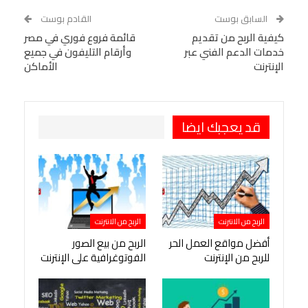
WhatsApp
Telegram
Tumblr
السابق بوست
القادم بوست
البريد الإلكتروني
كيفية الربح من تقديم
StumbleUpon
VK
قائمة فروع فوري في مصر
خدمات الدعم الفني عبر
وأرقام التليفون في جميع
Viber
BlackBerry
LINE
Digg
الإنترنت
الأماكن
طباعة
OK.ru
Pinterest
قد يعجبك ايضا
الربح من الانترنت
الربح من الانترنت
أفضل مواقع العمل الحر
الربح من بيع الصور
للربح من الإنترنت
الفوتوغرافية على الإنترنت