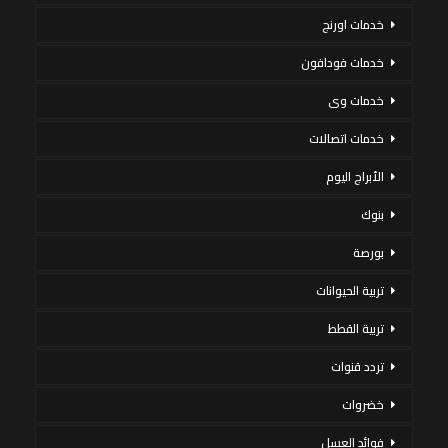
خدمات اورنج
خدمات فودافون
خدمات وى
خدمات اتصالات
الأبراج اليوم
بنوك
بورصة
تربية الحيوانات
تربية القطط
تردد قنوات
خضروات
فوائد العسل