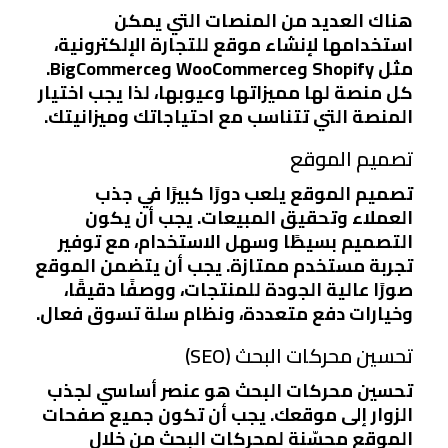
هناك العديد من المنصات التي يمكن
استخدامها لإنشاء موقع للتجارة الإلكترونية،
مثل Shopify وWooCommerce وBigCommerce.
كل منصة لها مميزاتها وعيوبها، لذا يجب اختيار
المنصة التي تتناسب مع احتياجاتك وميزانيتك.
تصميم الموقع
تصميم الموقع يلعب دورًا كبيرًا في جذب
العملاء وتحقيق المبيعات. يجب أن يكون
التصميم بسيطًا وسهل الاستخدام، مع توفير
تجربة مستخدم ممتازة. يجب أن يتضمن الموقع
صورًا عالية الجودة للمنتجات، ووصفًا دقيقًا،
وخيارات دفع متعددة، ونظام سلة تسوق فعال.
تحسين محركات البحث (SEO)
تحسين محركات البحث هو عنصر أساسي لجذب
الزوار إلى موقعك. يجب أن تكون جميع صفحات
الموقع محسّنة لمحركات البحث من خلال