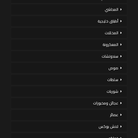
المحاشي
أطباق خليجية
المخللات
المعكرونة
سندوتشات
صوص
سلطات
شوربات
عجائن ومخبوزات
عصائر
لانش بوكس