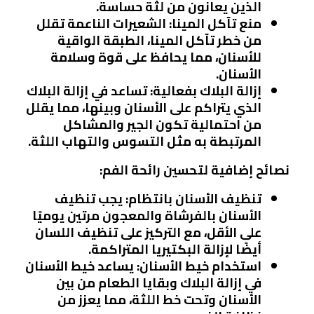
الذين يعانون من لثة حساسة.
منع تآكل المينا:
الشعيرات الناعمة تقلل
من خطر تآكل المينا، الطبقة الواقية
للأسنان، مما يحافظ على قوة وسلامة
الأسنان.
إزالة البلاك بفعالية:
تساعد في إزالة البلاك
الذي يتراكم على الأسنان وبينها، مما يقلل
من احتمالية تكون الجير والمشاكل
المرتبطة به مثل التسوس والتهاب اللثة.
نصائح إضافية لتحسين رائحة الفم:
تنظيف الأسنان بانتظام:
يجب تنظيف
الأسنان بالفرشاة والمعجون مرتين يوميًا
على الأقل، مع التركيز على تنظيف اللسان
أيضًا لإزالة البكتيريا المتراكمة.
استخدام خيط الأسنان:
يساعد خيط الأسنان
في إزالة البلاك وبقايا الطعام من بين
الأسنان وتحت خط اللثة، مما يعزز من