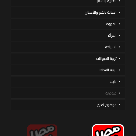
العناية بالشعر
العناية بالفم والأسنان
القهوة
المرأة
السياحة
تربية الحيوانات
تربية القطط
دايت
منوعات
موضوع تعبير