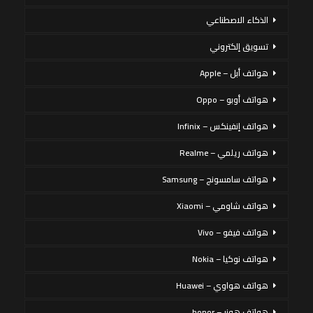
الذكاء الاصطناعي
تسويق إلكتروني
هواتف أبل – Apple
هواتف أوبو – Oppo
هواتف إنفينكس – Infinix
هواتف ريلمي – Realme
هواتف سامسونج – Samsung
هواتف شاومي – Xiaomi
هواتف فيفو – Vivo
هواتف نوكيا – Nokia
هواتف هواوي – Huawei
هواتف هونر – honor