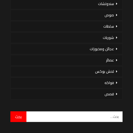
سندوتشات
صوص
سلطات
شوربات
عجائن ومخبوزات
عصائر
لانش بوكس
فواكه
قصص