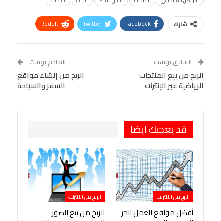
التواصل الاجتماعي
الداخلية
تحليل الأداء
تدريب
خدمات
ReddIt
Twitter
Facebook
شارك
Linkedin
Facebook Messenger
WhatsApp
Telegram
Tumblr
السابق بوست
القادم بوست
البريد الإلكتروني
الربح من بيع المنتجات
StumbleUpon
VK
الربح من إنشاء مواقع
الرياضية عبر الإنترنت
السفر والسياحة
Viber
BlackBerry
LINE
Digg
طباعة
OK.ru
Pinterest
قد يعجبك ايضا
الربح من الانترنت
الربح من الانترنت
أفضل مواقع العمل الحر
الربح من بيع الصور