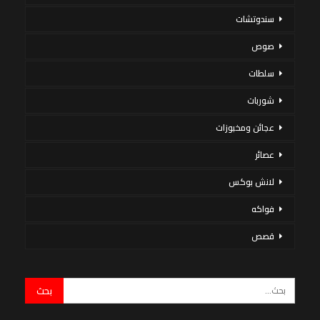
سندوتشات
صوص
سلطات
شوربات
عجائن ومخبوزات
عصائر
لانش بوكس
فواكه
قصص