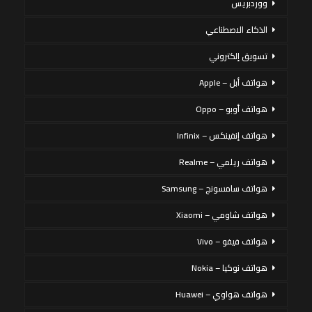
ووردبريس
الذكاء الاصطناعي
تسويق إلكتروني
هواتف أبل – Apple
هواتف أوبو – Oppo
هواتف إنفينكس – Infinix
هواتف ريلمي – Realme
هواتف سامسونج – Samsung
هواتف شاومي – Xiaomi
هواتف فيفو – Vivo
هواتف نوكيا – Nokia
هواتف هواوي – Huawei