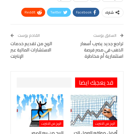
ReddIt
Twitter
Facebook
شارك
Linkedin
Facebook Messenger
WhatsApp
Telegram
Tumblr
السابق بوست
القادم بوست
البريد الإلكتروني
تراجع جديد يضرب أسعار
StumbleUpon
VK
الربح من تقديم خدمات
الذهب في مصر فرصة
الاستشارات المالية عبر
Viber
BlackBerry
LINE
Digg
استثمارية أم مخاطرة
الإنترنت
طباعة
OK.ru
Pinterest
قد يعجبك ايضا
الربح من الانترنت
الربح من الانترنت
أفضل مواقع العمل الحر
الربح من بيع الصور