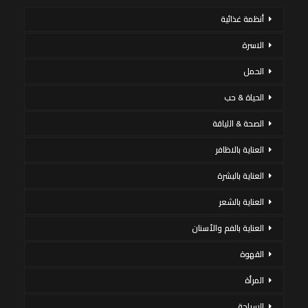
أنظمة غذائية
الاسرة
الحمل
الحياة & حب
الصحة & اللياقة
العناية بالاظافر
العناية بالبشرة
العناية بالشعر
العناية بالفم والأسنان
القهوة
المرأة
السياحة