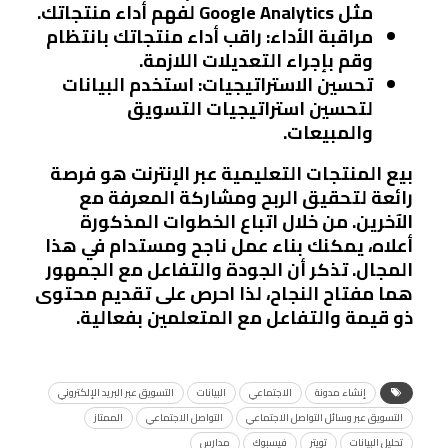
مثل Google Analytics لفهم أداء منتجاتك.
مراقبة الأداء
: راقب أداء منتجاتك بانتظام
وقم بإجراء التعديلات اللازمة.
تحسين الاستراتيجيات
: استخدم البيانات
لتحسين استراتيجيات التسويق
والمبيعات.
بيع المنتجات التعليمية عبر الإنترنت هو فرصة
رائعة لتحقيق الربح ومشاركة المعرفة مع
الآخرين. من خلال اتباع الخطوات المذكورة
أعلاه، يمكنك بناء عمل ناجح ومستدام في هذا
المجال. تذكر أن الجودة والتفاعل مع الجمهور
هما مفتاح النجاح، لذا احرص على تقديم محتوى
ذو قيمة والتفاعل مع المتعلمين بفعالية.
إنشاء مدونة
الاجتماعي
البيانات
التسويق عبر البريد الإلكتروني
التسويق عبر وسائل التواصل الاجتماعي
التواصل الاجتماعي
الممتاز
تحليل البيانات
تويتر
فيسبوك
مدارس