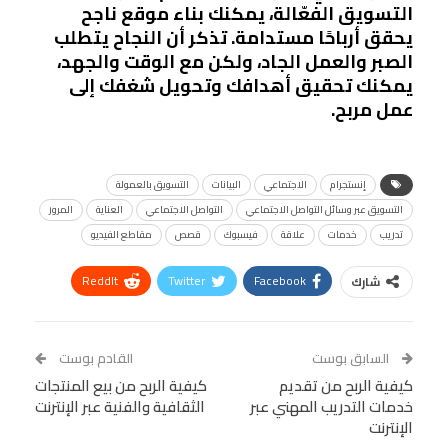
التسويق الفعّالة، يمكنك بناء موقع ناجح
يحقق أرباحًا مستدامة. تذكر أن النجاح يتطلب
الصبر والعمل الجاد، ولكن مع الوقت والجهد،
يمكنك تحقيق أهدافك وتحويل شغفك إلى
عمل مربح.
إنستجرام
الاجتماعي
البيانات
التسويق بالعمولة
التسويق عبر وسائل التواصل الاجتماعي
التواصل الاجتماعي
العناية
المرور
تدريب
خدمات
علاقة
فيسبوك
قصص
مقاطع الفيديو
ReddIt
Twitter
Facebook
شارك
Linkedin
Facebook Messenger
WhatsApp
Telegram
Tumblr
السابق بوست
القادم بوست
البريد الإلكتروني
كيفية الربح من تقديم
StumbleUpon
VK
كيفية الربح من بيع المنتجات
خدمات التدريب المهني عبر
الثقافية والفنية عبر الإنترنت
Viber
BlackBerry
LINE
Digg
الإنترنت