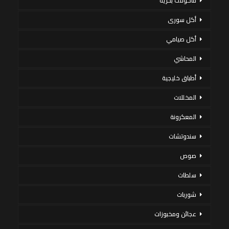
مأكولات بحرية
أكل سورى
أكل صيامي
المحاشي
أطباق خليجية
المخللات
المعكرونة
سندوتشات
صوص
سلطات
شوربات
عجائن ومخبوزات