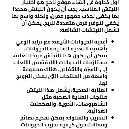
أول خطوة في إنشاء موقع ناجح هو اختيار
النيتش المناسب. يجب أن يكون النيتش محددًا
بما يكفي لجذب جمهور معين، ولكنه واسع بما
يكفي لتوفير فرص متعددة للربح. يمكن أن
تشمل النيتشات الشائعة:
أغذية الحيوانات الأليفة
: مع تزايد الوعي
بأهمية التغذية السليمة للحيوانات،
يمكن أن يكون هذا النيتش مربحًا للغاية.
مستلزمات الحيوانات الأليفة
: من الألعاب
إلى الأسرّة والأقفاص، هناك مجموعة
واسعة من المنتجات التي يمكن الترويج
لها.
العناية الصحية
: يشمل هذا النيتش
منتجات العناية الصحية مثل
الشامبوهات، الأدوية، والمكملات
الغذائية.
التدريب والسلوك
: يمكن تقديم نصائح
ومقالات حول كيفية تدريب الحيوانات