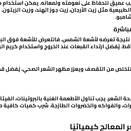
رطيب عميق للحفاظ على نعومته ولمعانه. يمكن استخدام
الطبيعية مثل زيت الأرجان، زيت جوز الهند، وزيت الزيتو
لد نتيجة تعرضه لأشعة الشمس. فالتعرض للأشعة فوق ا
ط. يُفضل ارتداء القبعات عند الخروج واستخدام كريم الو
صحة الشعر. يجب تناول الأطعمة الغنية بالبروتينات، الفيت
ت، والفواكه والخضروات الطازجة. شرب كميات كافية من 
 المعالج كيميائيًا