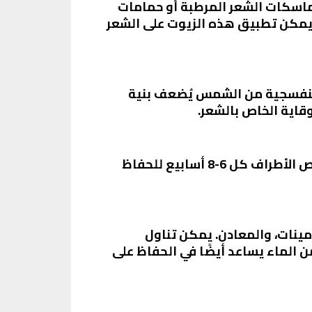
 ماسكات الشعر المرطبة أو حمامات
ن. يمكن تطبيق هذه الزيوت على الشعر
لبنفسجية من الشمس يُضعف بنية
قاية الخاص بالشعر.
قص أطراف الشعر بانتظام يساعد في التخلص من التقصف ويعزز مظهر الشعر الصحي. يُفضل قص الأطراف كل 6-8 أسابيع للحفاظ
امينات، والمعادن. يمكن تناول
الماء يساعد أيضًا في الحفاظ على