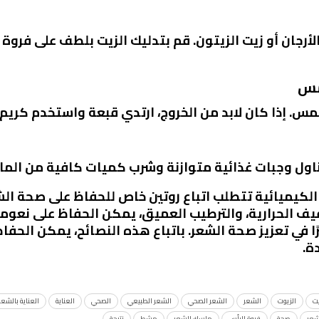
مس
س. إذا كان لابد من الخروج، ارتدي قبعة واستخدم كريم 
تناول وجبات غذائية متوازنة وشرب كميات كافية من الماء
 الكيميائية تتطلب اتباع روتين خاص للحفاظ على صحة ال
يف الحرارية، والترطيب العميق، يمكن الحفاظ على نعومة
رًا في تعزيز صحة الشعر. باتباع هذه النصائح، يمكن ال
ة.
يت
الزيوت
الشعر
الشعر الصحي
الشعر الطبيعي
الصحي
العناية
العناية بالشعر
عر
صحة
فروة الرأس
ماسك الشعر
مشط
نتيجة