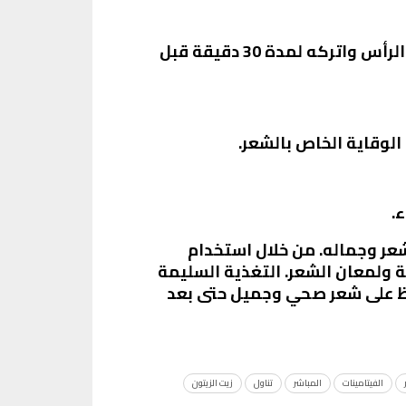
استخدم زيت الشعر الطبيعي مثل زيت الأرجان أو زيت الزيتون. قم بتدليك الزيت بلطف على فروة الرأس واتركه لمدة 30 دقيقة قبل
الوقاية الخاص بالشعر.
.
شعر وجماله. من خلال استخدام
 ولمعان الشعر. التغذية السليمة
حفاظ على شعر صحي وجميل حتى بعد
الفيتامينات
المباشر
تناول
زيت الزيتون