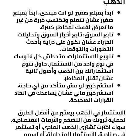
الذهب
ابدأ بمبلغ صغير:
لو انت مبتدئ، ابدأ بمبلغ
صغير عشان تتعلم وتكتسب خبرة من غير
ما تعرض نفسك لمخاطر كبيرة.
تابع السوق:
تابع أخبار السوق وتحليلات
الخبراء عشان تكون على دراية بأحدث
التطورات والتوقعات.
تنويع الاستثمارات:
متحطش كل فلوسك
في نوع واحد من الاستثمار. حاول تنوع
استثماراتك بين الذهب وأصول تانية
عشان تقلل المخاطر.
استشر خبير:
لو مش متأكد من أي حاجة،
استشر خبير مالي عشان يساعدك في اتخاذ
القرارات الصحيحة.
الاستثمار في الذهب بيعتبر من أفضل الطرق
لحماية ثروتك من التضخم والأزمات الاقتصادية.
سواء اخترت تشتري الذهب المادي، أو تستثمر
في صناديق الاستثمار المتداولة، أو أسهم