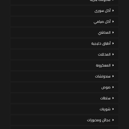
أكل سورى
أكل صيامي
المحاشي
أطباق خليجية
المخللات
المعكرونة
سندوتشات
صوص
سلطات
شوربات
عجائن ومخبوزات