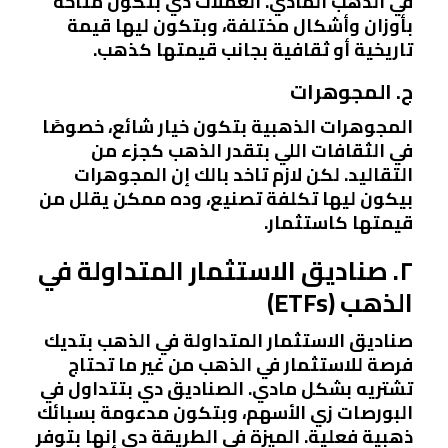
في الذهب المادي. العملات دي بتكون متاحة
بأوزان وأشكال مختلفة، وبتكون ليها قيمة
تاريخية أو ثقافية بجانب قيمتها كذهب.
ج. المجوهرات
المجوهرات الذهبية بتكون خيار شائع، خصوصًا
في الثقافات اللي بتقدر الذهب كجزء من
التقاليد. لكن لازم تاخد بالك إن المجوهرات
بيكون ليها تكلفة تصنيع، وده ممكن يقلل من
قيمتها كاستثمار.
٢. صناديق الاستثمار المتداولة في
الذهب (ETFs)
صناديق الاستثمار المتداولة في الذهب بتديك
فرصة للاستثمار في الذهب من غير ما تحتاج
تشتريه بشكل مادي. الصناديق دي بتتداول في
البورصات زي الأسهم، وبتكون مدعومة بسبائك
ذهبية فعلية. الميزة في الطريقة دي إنها بتوفر