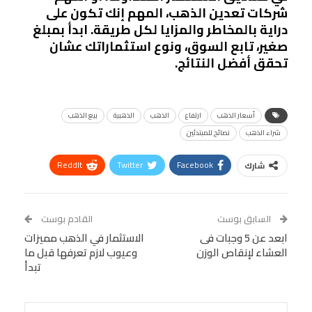
شركات تعدين الذهب، المهم إنك تكون على
دراية بالمخاطر والمزايا لكل طريقة. ابدأ بمبلغ
صغير، تابع السوق، ونوع استثماراتك عشان
تحقق أفضل النتائج.
أسعار الذهب
ارتفاع
الذهب
الذهبية
بيع الذهب
شراء الذهب
نصائح للمبتدئين
ReddIt
Twitter
Facebook
شارك
Linkedin
Facebook Messenger
WhatsApp
Telegram
Tumblr
السابق بوست
القادم بوست
البريد الإلكتروني
ابعد عن 5 وجبات فى
StumbleUpon
VK
الاستثمار في الذهب مميزات
العشاء لإنقاص الوزن
وعيوب لازم تعرفها قبل ما
Viber
BlackBerry
LINE
Digg
تبدأ
طباعة
OK.ru
Pinterest