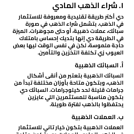
١. شراء الذهب المادي
دي أكتر طريقة تقليدية ومعروفة للاستثمار
في الذهب. بتشمل شراء الذهب في صورة
سبائك، عملات ذهبية، أو حتى مجوهرات. الميزة
في الطريقة دي إنها بتديك إحساس بامتلاك
حاجة ملموسة، لكن في نفس الوقت ليها بعض
العيوب زي تكلفة التخزين والتأمين.
أ. السبائك الذهبية
السبائك الذهبية بتعتبر من أنقى أشكال
الذهب، وبتكون متاحة بأوزان مختلفة تبدأ من
جرامات قليلة لحد كيلوجرامات. السبائك دي
بتكون مناسبة للمستثمرين اللي عايزين
يحتفظوا بالذهب لفترة طويلة.
ب. العملات الذهبية
العملات الذهبية بتكون خيار تاني للاستثمار