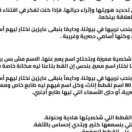
حديد هويتها وإثراء حياتها. فإذا كنت تفكر في اقتناء ق
علاقة بينكما.
بنحب نربيها في بيوتنا، ودايمًا بنبقى عايزين نختار ليهم
ها شخصية مميزة وبتحتاج اسم يعبر عنها. الاسم مش بس 
ا نختار اسم مميز، بنحس إن القط بتاعنا ليه مكانة خاصة ف
بنحب نربيها في بيوتنا، ودايماً بنبقى عايزين نختار ليهم
شخصيتهم. في المقال ده، هنتكلم عن 80 اسم لقطط إناث، وكل اسم فيهم ليه
ية، أو حتى الأسماء اللي ليها طابع أجنبي.
القطط اللي شخصيتها هادية وحنونة.
للي بنسمعها كتير، وبتدي إحساس بالألفة.
على القطط الصغيرة.