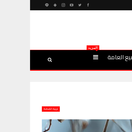
المزيد
يع العامة
تربية القطط