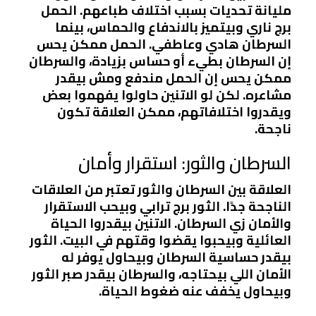
مليانة تحديات بسبب اختلاف طباعهم. الحمل
برج ناري وبيتميز بالاندفاع والحماس، بينما
السرطان هادي وعاطفي. الحمل ممكن يحس
إن السرطان بطيء أو حساس بزيادة، والسرطان
ممكن يحس إن الحمل مندفع ومش بيقدر
مشاعره. لكن لو الاتنين حاولوا يفهموا بعض
ويقدروا اختلافاتهم، ممكن العلاقة تكون
ناجحة.
السرطان والثور: استقرار وأمان
العلاقة بين السرطان والثور تعتبر من العلاقات
الناجحة جدًا. الثور برج ترابي وبيحب الاستقرار
والأمان زي السرطان. الاتنين بيقدروا الحياة
العائلية وبيحبوا يقضوا وقتهم في البيت. الثور
بيقدر حساسية السرطان وبيحاول يوفر له
الأمان اللي بيحتاجه، والسرطان بيقدر صبر الثور
وبيحاول يخفف عنه ضغوط الحياة.