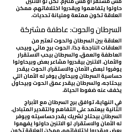
مش مستقر أو مش ملتزم. لكن لو الاتنين
حاولوا يتفاهموا ويقدروا اختلافاتهم، ممكن
العلاقة تكون ممتعة ومليانة تحديات.
السرطان والحوت: عاطفة مشتركة
العلاقة بين السرطان والحوت تعتبر من
العلاقات الناجحة جدًا. الحوت برج مائي وبيحب
العاطفة والعمق، والسرطان بيحب الاستقرار
والأمان. الاتنين بيقدروا مشاعر بعض وبيحاولوا
يوفروا لبعض الأمان والاستقرار. الحوت بيقدر
حساسية السرطان وبيحاول يوفر له الأمان اللي
بيحتاجه، والسرطان بيقدر عمق الحوت وبيحاول
يخفف عنه ضغوط الحياة.
في النهاية، توافق برج السرطان مع الأبراج
التانية بيعتمد على التفاهم والتقدير المتبادل.
السرطان بيحتاج لشريك يقدر حساسيته ويوفر
له الأمان والاستقرار. لو الاتنين حاولوا يفهموا
بعض ويقدروا اختلافاتهم، ممكن العلاقة تكون