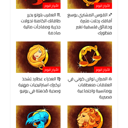
الأبراج اليوم
الأبراج اليوم
♐ القوس المشتري يوسع
♏ العقرب بلوتو يحرر
آفاقك رحلات مثيرة
طاقاتك الكامنة تحولات
وحقائق فلسفية تغير
جذرية ومفاجآت مالية
منظورك
صادمة
الأبراج اليوم
الأبراج اليوم
♎ الميزان توازن كوني في
♍ العذراء عطارد يَشحذ
العلاقات منعطفات
تركيزك استراتيجيات مهنية
رومانسية واجتماعية
وصحية مُذهلة في يونيو
مصيرية