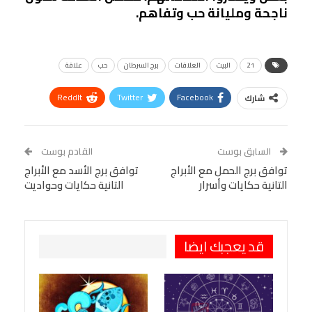
ناجحة ومليانة حب وتفاهم.
21
البيت
العلاقات
برج السرطان
حب
علاقة
ReddIt
Twitter
Facebook
شارك
Linkedin
Facebook Messenger
WhatsApp
Telegram
Tumblr
السابق بوست
القادم بوست
البريد الإلكتروني
توافق برج الحمل مع الأبراج
StumbleUpon
VK
توافق برج الأسد مع الأبراج
التانية حكايات وأسرار
التانية حكايات وحواديت
Viber
BlackBerry
LINE
Digg
طباعة
OK.ru
Pinterest
قد يعجبك ايضا