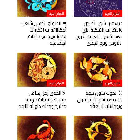
الأبراج اليوم
الأبراج اليوم
ديسمبر.. شهر الفرص
♒ الدلو أورانوس يشتعل
والتغيرات الفلكية التي
أفكارًا ثورية ابتكارات
تعيد تشكيل العلاقات برج
تكنولوجية وصِدامات
القوس وبرج الجدي
اجتماعية
الأبراج اليوم
الأبراج اليوم
♓ الحوت نبتون يلهم
♑ الجدي زحل يكافئ
أحلامك يونيو بوابة فنون
مثابرتك! قفزات مهنية
وروحانيات لا تُعَقَّد
خطيرة وخطط طويلة الأمد