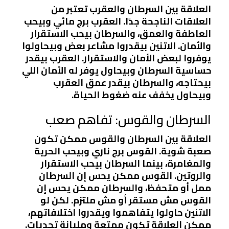
العلاقة بين السرطان والعقرب تعتبر من
العلاقات الناجحة جدًا. العقرب برج مائي وبيحب
العاطفة والعمق، والسرطان بيحب الاستقرار
والأمان. الاتنين بيقدروا مشاعر بعض وبيحاولوا
يوفروا لبعض الأمان والاستقرار. العقرب بيقدر
حساسية السرطان وبيحاول يوفر له الأمان اللي
بيحتاجه، والسرطان بيقدر عمق العقرب
وبيحاول يخفف عنه ضغوط الحياة.
السرطان والقوس: تفاهم صعب
العلاقة بين السرطان والقوس ممكن تكون
صعبة شوية. القوس برج ناري وبيحب الحرية
والمغامرة، بينما السرطان بيحب الاستقرار
والروتين. القوس ممكن يحس إن السرطان
ممل أو متحفظ، والسرطان ممكن يحس إن
القوس مش مستقر أو مش ملتزم. لكن لو
الاتنين حاولوا يتفاهموا ويقدروا اختلافاتهم،
ممكن العلاقة تكون ممتعة ومليانة تحديات.