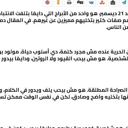
برج القوس، اللي بيبدأ من 23 نوفمبر لحد 21 ديسمبر، هو واحد من الأبراج اللي دا
هم صفات كتير بتخليهم مميزين عن غيرهم. في المقال 
ن الناس.
ن الحرية عنده مش مجرد كلمة، دي أسلوب حياة. مولود 
شخصية. هو مش بيحب القيود ولا الروتين، ودايمًا بيدور 
لصراحة المطلقة. هو مش بيحب يلف ويدور في الكلام، ودا
أنها بتخليه واضح وصادق، لكن في نفس الوقت ممكن تس