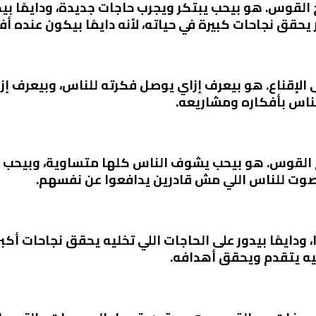
لقوس. هو بيحب يبتكر ويجرب حاجات جديدة، ودايمًا بيدو
يحقق نجاحات كبيرة في حياته، لأنه دايمًا بيكون عنده أ
الإقناع. هو بيعرف إزاي يوصل فكرته للناس، وبيعرف إزاي
لناس بأفكاره ومشاريعه.
القوس. هو بيحب يشوف الناس كلها متساوية، وبيحب يش
صوت للناس اللي مش قادرين يدافعوا عن نفسهم.
 ودايمًا بيدور على الحاجات اللي تخليه يحقق نجاحات أك
خليه يتقدم ويحقق أهدافه.