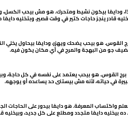
، ودايمًا بيكون نشيط ومتحرك. هو مش بيحب الكسل، وداي
يه قادر ينجز حاجات كتير في وقت قصير، وبتخليه دايمًا
لقوس. هو بيحب يضحك ويهزر، ودايمًا بيحاول يخلي النا
يضيف جو من البهجة والمرح في أي مكان يكون فيه.
رج القوس. هو بيحب يعتمد على نفسه في كل حاجة، وبيحب
بيرة في حياته، لأنه مش بيستنى حد يساعده أو يوجهه.
لم واكتساب المعرفة. هو دايمًا بيدور على الحاجات ال
 بيخليه دايمًا متجدد ومطلع على كل جديد، وبيخليه ق