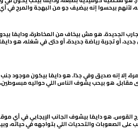
. هو شخصية كوميدية بطبعه، ودايمًا بيحب يكون في و
ه، لأنهم بيحسوا إنه بيضيف جو من البهجة والمرح في أ
ارب الجديدة. هو مش بيخاف من المخاطرة، ودايمًا بيدور
جديد، أو تجربة رياضة جديدة، أو حتى في شغله، هو دايمًا
رة، إلا إنه صديق وفي جدًا. هو دايمًا بيكون موجود جنب
ى مقابل. هو بيحب يشوف الناس اللي حواليه مبسوطين، 
القوس. هو دايمًا بيشوف الجانب الإيجابي في أي موقف،
لب على الصعوبات والتحديات اللي بتواجهه في حياته، وبي