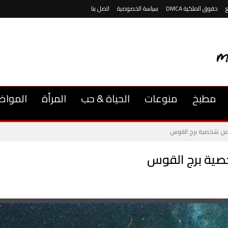
حقوق الملكية DMCA
سياسة الخصوصية
اتصل بنا
مطبخ
منوعات
الحياة & حب
المرأة
المواض
عن شخصية برج القوس
ية برج القوس