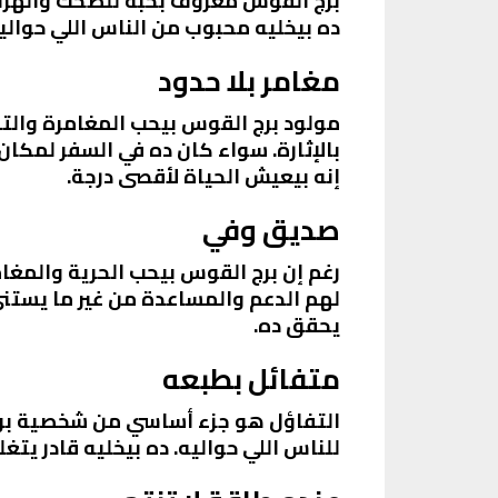
برج القوس معروف بحبه للضحك والهزار
ده بيخليه محبوب من الناس اللي حوالي
مغامر بلا حدود
مولود برج القوس بيحب المغامرة والتج
بالإثارة. سواء كان ده في السفر لمكان 
إنه بيعيش الحياة لأقصى درجة.
صديق وفي
رغم إن برج القوس بيحب الحرية والمغام
لهم الدعم والمساعدة من غير ما يستن
يحقق ده.
متفائل بطبعه
التفاؤل هو جزء أساسي من شخصية برج 
للناس اللي حواليه. ده بيخليه قادر يتغ