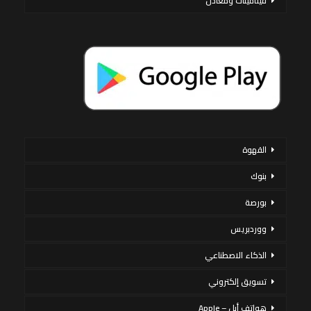
فيتامينات ومعادن
القهوة
بنوك
بورصة
ووردبريس
الذكاء الاصطناعي
تسويق إلكتروني
هواتف أبل – Apple