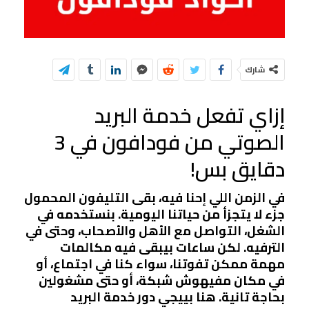
شارك
إزاي تفعل خدمة البريد
الصوتي من فودافون في 3
دقايق بس!
في الزمن اللي إحنا فيه، بقى التليفون المحمول
جزء لا يتجزأ من حياتنا اليومية. بنستخدمه في
الشغل، التواصل مع الأهل والأصحاب، وحتى في
الترفيه. لكن ساعات بيبقى فيه مكالمات
مهمة ممكن تفوتنا، سواء كنا في اجتماع، أو
في مكان مفيهوش شبكة، أو حتى مشغولين
بحاجة تانية. هنا بييجي دور خدمة البريد