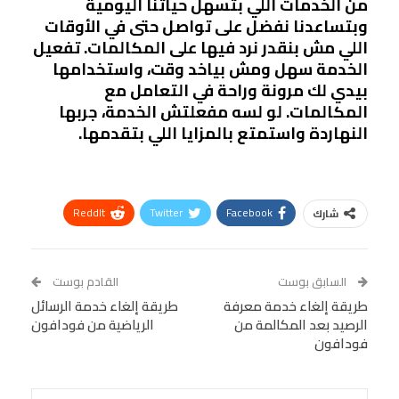
من الخدمات اللي بتسهل حياتنا اليومية
وبتساعدنا نفضل على تواصل حتى في الأوقات
اللي مش بنقدر نرد فيها على المكالمات. تفعيل
الخدمة سهل ومش بياخد وقت، واستخدامها
بيدي لك مرونة وراحة في التعامل مع
المكالمات. لو لسه مفعلتش الخدمة، جربها
النهاردة واستمتع بالمزايا اللي بتقدمها.
ReddIt
Twitter
Facebook
شارك
Linkedin
Facebook Messenger
WhatsApp
Telegram
Tumblr
السابق بوست
القادم بوست
البريد الإلكتروني
طريقة إلغاء خدمة معرفة
StumbleUpon
VK
طريقة إلغاء خدمة الرسائل
الرصيد بعد المكالمة من
الرياضية من فودافون
Viber
BlackBerry
LINE
Digg
فودافون
طباعة
OK.ru
Pinterest