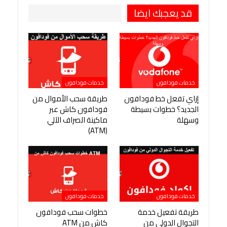
قد يعجبك ايضا
خدمات فودافون
خدمات فودافون
إزاي تفعل خط فودافون
طريقة سحب الأموال من
الجديد؟ خطوات بسيطة
فودافون كاش عبر
وسهلة
ماكينة الصراف الآلي
(ATM)
خدمات فودافون
خدمات فودافون
طريقة تفعيل خدمة
خطوات سحب فودافون
التجوال الدولي من
كاش من ATM