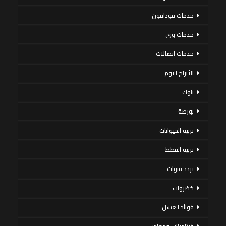
خدمات فودافون
خدمات وى
خدمات اتصالات
الأبراج اليوم
بنوك
بورصة
تربية الحيوانات
تربية القطط
تردد قنوات
خضروات
فوائد العسل