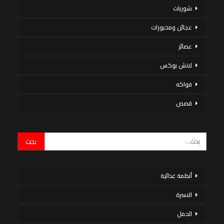
شوربات
عجائن ومخبوزات
عصائر
لانش بوكس
فواكه
قصص
أنظمة غذائية
الاسرة
الحمل