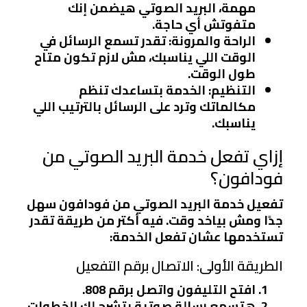
مهمة، البريد الصوتي هيضمن إنك
متفوتش أي حاجة.
الراحة والمرونة
: تقدر تسمع الرسائل في
الوقت اللي يناسبك، مش لازم تكون متاح
طول الوقت.
التنظيم
: الخدمة بتساعدك تنظم
مكالماتك وترد على الرسائل بالترتيب اللي
يناسبك.
إزاي تفعل خدمة البريد الصوتي من
فودافون؟
تفعيل خدمة البريد الصوتي من فودافون سهل
جدًا ومش بياخد وقت. فيه أكتر من طريقة تقدر
تستخدمها عشان تفعل الخدمة:
الطريقة الأولى: الاتصال برقم التفعيل
افتح التليفون واتصل برقم
808
.
هتسمع رسالة صوتية بتشرح لك الخطوات