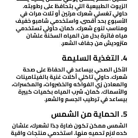
الزيوت الطبيعية اللي بتحافظ على رطوبته.
حاولي تغسلي شعرك مرتين أو تلات مرات في
الأسبوع بحد أقصى، واستخدمي شامبو خفيف
ومناسب لنوع شعرك. كمان، حاولي تستخدمي
مياه فاترة بدل من المياه السخنة علشان
متزوديش من جفاف الشعر.
4. التغذية السليمة
الأكل الصحي بيساعد في الحفاظ على صحة
شعرك. حاولي تاكلي أكلات غنية بالفيتامينات
والمعادن زي الفواكه والخضروات، والمكسرات،
والأسماك. كمان، شرب المياه بكميات كبيرة
بيساعد في ترطيب الجسم والشعر.
5. الحماية من الشمس
الشمس ممكن تكون ضارة جدًا لشعرك، علشان
كده لازم تحميه منها. استخدمي منتجات واقية