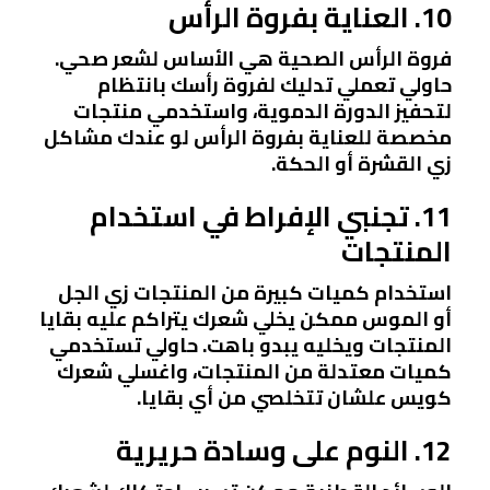
10. العناية بفروة الرأس
فروة الرأس الصحية هي الأساس لشعر صحي.
حاولي تعملي تدليك لفروة رأسك بانتظام
لتحفيز الدورة الدموية، واستخدمي منتجات
مخصصة للعناية بفروة الرأس لو عندك مشاكل
زي القشرة أو الحكة.
11. تجنبي الإفراط في استخدام
المنتجات
استخدام كميات كبيرة من المنتجات زي الجل
أو الموس ممكن يخلي شعرك يتراكم عليه بقايا
المنتجات ويخليه يبدو باهت. حاولي تستخدمي
كميات معتدلة من المنتجات، واغسلي شعرك
كويس علشان تتخلصي من أي بقايا.
12. النوم على وسادة حريرية