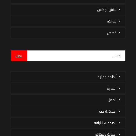
لانش بوكس
فواكه
قصص
أنظمة غذائية
الاسرة
الحمل
الحياة & حب
الصحة & اللياقة
العناية بالاظافر