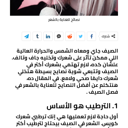
نصائح للعناية بالشعر
شارك
الصيف جاي ومعاه الشمس والحرارة العالية
اللي ممكن تأثر على شعرك وتخليه جاف وتالف.
علشان كده، لازم تهتمي بشعرك أكتر في
الصيف وتتبعي شوية نصايح بسيطة هتخلي
شعرك دايمًا صحي ولامع. في المقال ده،
هنتكلم عن أفضل النصايح للعناية بالشعر في
فصل الصيف .
1. الترطيب هو الأساس
أول حاجة لازم تعمليها هي إنك ترطبي شعرك
كويس. الشعر في الصيف بيحتاج لترطيب أكتر