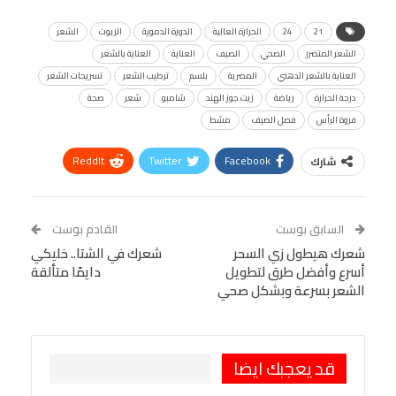
21
24
الحرارة العالية
الدورة الدموية
الزيوت
الشعر
الشعر المتضرر
الصحي
الصيف
العناية
العناية بالشعر
العناية بالشعر الدهني
المصرية
بلسم
ترطيب الشعر
تسريحات الشعر
درجة الحرارة
رياضة
زيت جوز الهند
شامبو
شعر
صحة
فروة الرأس
فصل الصيف
مشط
ReddIt
Twitter
Facebook
شارك
Linkedin
Facebook Messenger
WhatsApp
Telegram
Tumblr
السابق بوست
القادم بوست
البريد الإلكتروني
شعرك هيطول زي السحر
StumbleUpon
VK
شعرك في الشتا.. خليكي
أسرع وأفضل طرق لتطويل
دايمًا متألقة
Viber
BlackBerry
LINE
Digg
الشعر بسرعة وبشكل صحي
طباعة
OK.ru
Pinterest
قد يعجبك ايضا