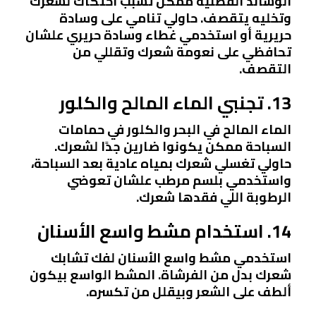
الوسائد القطنية ممكن تسبب احتكاك لشعرك
وتخليه يتقصف. حاولي تنامي على وسادة
حريرية أو استخدمي غطاء وسادة حريري علشان
تحافظي على نعومة شعرك وتقللي من
التقصف.
13. تجنبي الماء المالح والكلور
الماء المالح في البحر والكلور في حمامات
السباحة ممكن يكونوا ضارين جدًا لشعرك.
حاولي تغسلي شعرك بمياه عادية بعد السباحة،
واستخدمي بلسم مرطب علشان تعوضي
الرطوبة اللي فقدها شعرك.
14. استخدام مشط واسع الأسنان
استخدمي مشط واسع الأسنان لفك تشابك
شعرك بدل من الفرشاة. المشط الواسع بيكون
ألطف على الشعر وبيقلل من تكسره.