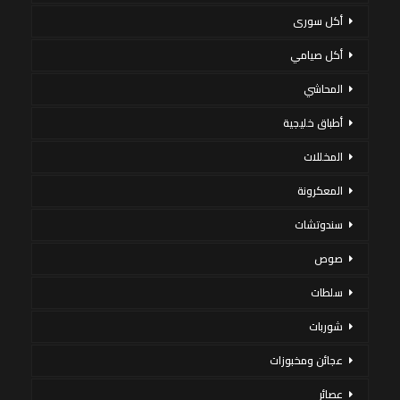
أكل سورى
أكل صيامي
المحاشي
أطباق خليجية
المخللات
المعكرونة
سندوتشات
صوص
سلطات
شوربات
عجائن ومخبوزات
عصائر