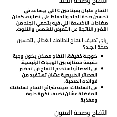
التفاح وصحة الجلد
التفاح مليان بفيتامين C اللي بيساعد في
تحسين صحة الجلد والحفاظ على نضارته. كمان
مضادات الأكسدة اللي فيه بتحمي الجلد من
الأضرار الناتجة عن التعرض للشمس والتلوث.
إزاي تضيف التفاح لنظامك الغذائي لتحسين
صحة الجلد؟
كوجبة خفيفة
: التفاح ممكن يكون وجبة
خفيفة ممتازة بين الوجبات الرئيسية.
في العصائر
: استخدم التفاح في تحضير
العصائر الطبيعية عشان تستفيد من
فوائده الصحية.
في السلطات
: ضيف شرائح التفاح لسلطتك
المفضلة عشان تضيف نكهة حلوة
ومغذية.
التفاح وصحة العيون