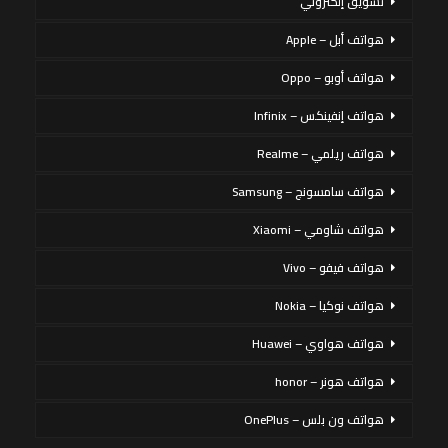
تسويق إلكتروني
هواتف أبل – Apple
هواتف أوبو – Oppo
هواتف إنفينكس – Infinix
هواتف ريلمي – Realme
هواتف سامسونج – Samsung
هواتف شاومي – Xiaomi
هواتف فيفو – Vivo
هواتف نوكيا – Nokia
هواتف هواوي – Huawei
هواتف هونر – honor
هواتف ون بلس – OnePlus