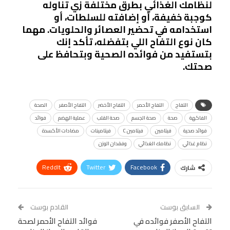
لنظامك الغذائي بطرق مختلفة زي تناوله
كوجبة خفيفة، أو إضافته للسلطات، أو
استخدامه في تحضير العصائر والحلويات. مهما
كان نوع التفاح اللي بتفضله، تأكد إنك
بتستفيد من فوائده الصحية وبتحافظ على
صحتك.
التفاح
التفاح الأحمر
التفاح الأخضر
التفاح الأصفر
الصحة
الفاكهة
صحة
صحة الجسم
صحة القلب
عملية الهضم
فوائد
فوائد صحية
فيتامين
فيتامين C
فيتامينات
مضادات الأكسدة
نظام غذائي
نظامك الغذائي
وفقدان الوزن
ReddIt
Twitter
Facebook
شارك
Linkedin
Facebook Messenger
WhatsApp
Telegram
Tumblr
السابق بوست
القادم بوست
البريد الإلكتروني
التفاح الأصفر فوائده في
StumbleUpon
VK
فوائد التفاح الأحمر لصحة