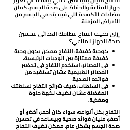
التفاح مليان بفيتامين C اللي بيساعد في تعزيز
جهاز المناعة والحفاظ على صحة الجسم. كمان
مضادات الأكسدة اللي فيه بتحمي الجسم من
الأمراض المزمنة.
إزاي تضيف التفاح لنظامك الغذائي لتحسين
صحة الجهاز المناعي؟
كوجبة خفيفة
: التفاح ممكن يكون وجبة
خفيفة ممتازة بين الوجبات الرئيسية.
في العصائر
: استخدم التفاح في تحضير
العصائر الطبيعية عشان تستفيد من
فوائده الصحية.
في السلطات
: ضيف شرائح التفاح لسلطتك
المفضلة عشان تضيف نكهة حلوة
ومغذية.
التفاح بكل أنواعه، سواء كان أحمر، أخضر، أو
أصفر، مليان فوائد صحية وبيساعد في تحسين
صحة الجسم بشكل عام. ممكن تضيف التفاح