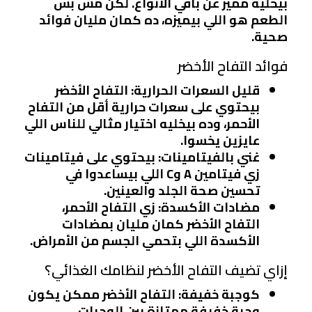
بيخليه مميز عن باقي الأنواع. لكن مش بس
الطعم هو اللي بيميزه، ده كمان مليان فوائد
صحية.
فوائد التفاح الأخضر
قليل السعرات الحرارية
: التفاح الأخضر
بيحتوي على سعرات حرارية أقل من التفاح
الأحمر، وده بيخليه اختيار مثالي للناس اللي
عايزين يخسوا.
غني بالفيتامينات
: بيحتوي على فيتامينات
زي فيتامين A وC اللي بيساعدوا في
تحسين صحة الجلد والعينين.
مضادات الأكسدة
: زي التفاح الأحمر،
التفاح الأخضر كمان مليان بمضادات
الأكسدة اللي بتحمي الجسم من الأمراض.
إزاي تضيف التفاح الأخضر لنظامك الغذائي؟
كوجبة خفيفة
: التفاح الأخضر ممكن يكون
وجبة خفيفة ممتازة بين الوجبات