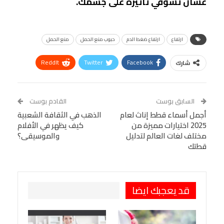
عشان تشوفي تأثيره على جسمك.
ارتفاع
ارتفاع ضغط الدم
حبوب منع الحمل
منع الحمل
ReddIt
Twitter
Facebook
شارك
Linkedin
Facebook Messenger
WhatsApp
Telegram
Tumblr
السابق بوست
القادم بوست
البريد الإلكتروني
أجمل أسماء قطط إناث لعام
StumbleUpon
VK
الذهب في الثقافة الشعبية
2025 اختيارات مميزة من
كيف يظهر في الأفلام
Viber
BlackBerry
LINE
Digg
مختلف لغات العالم لتدليل
والموسيقى؟
قطتك
طباعة
OK.ru
Pinterest
قد يعجبك ايضا