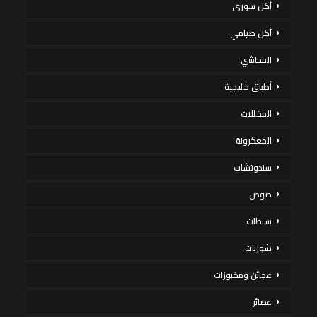
أكل سورى
أكل صيامي
المحاشي
أطباق خليجية
المخللات
المعكرونة
سندوتشات
صوص
سلطات
شوربات
عجائن ومخبوزات
عصائر