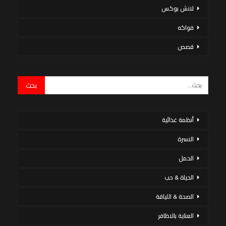
لانش بوكس
فواكه
قصص
أنظمة غذائية
الاسرة
الحمل
الحياة & حب
الصحة & اللياقة
العناية بالاظافر