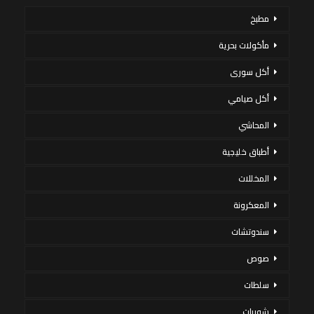
مطبخ
مأكولات بحرية
أكل سورى
أكل صيامي
المحاشي
أطباق خليجية
المخللات
المعكرونة
سندوتشات
صوص
سلطات
شوربات