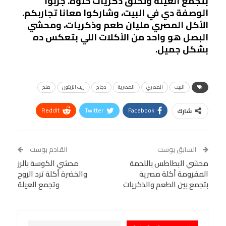
بتجمع العيلة وتخلق ذكريات حلوة. جربوا
الوصفة دي في البيت، وشاركوا معانا تجاربكم.
الأكل المصري مليان طعم وذكريات، ومحشي
البصل هو واحد من الأكلات اللي بتعكس ده
بشكل جميل.
البيت
المصري
المصرية
دجاج
زيت الزيتون
ملح
ReddIt
Twitter
Facebook
شارك
Linkedin
Facebook Messenger
WhatsApp
Telegram
Tumblr
السابق بوست
القادم بوست
البريد الإلكتروني
محشي البطاطس باللحمة
StumbleUpon
VK
محشي الكوسة بالرز
المفرومة أكلة مصرية
والخضرة أكلة ترد الروح
Viber
BlackBerry
LINE
Digg
بتجمع بين الطعم والذكريات
وتجمع العيلة
طباعة
OK.ru
Pinterest