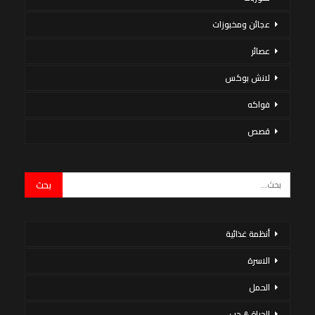
عجائن ومخبوزات
عصائر
لانش بوكس
فواكه
قصص
أنظمة غذائية
الاسرة
الحمل
الحياة & حب