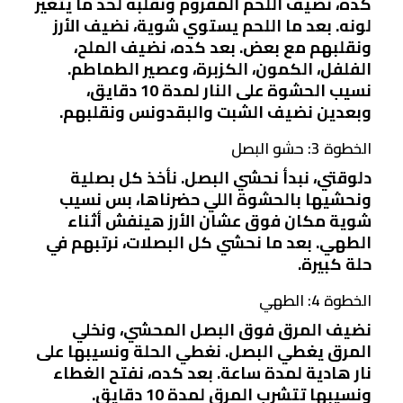
كده، نضيف اللحم المفروم ونقلبه لحد ما يتغير
لونه. بعد ما اللحم يستوي شوية، نضيف الأرز
ونقلبهم مع بعض. بعد كده، نضيف الملح،
الفلفل، الكمون، الكزبرة، وعصير الطماطم.
نسيب الحشوة على النار لمدة 10 دقايق،
وبعدين نضيف الشبت والبقدونس ونقلبهم.
الخطوة 3: حشو البصل
دلوقتي، نبدأ نحشي البصل. نأخذ كل بصلية
ونحشيها بالحشوة اللي حضرناها، بس نسيب
شوية مكان فوق عشان الأرز هينفش أثناء
الطهي. بعد ما نحشي كل البصلات، نرتبهم في
حلة كبيرة.
الخطوة 4: الطهي
نضيف المرق فوق البصل المحشي، ونخلي
المرق يغطي البصل. نغطي الحلة ونسيبها على
نار هادية لمدة ساعة. بعد كده، نفتح الغطاء
ونسيبها تتشرب المرق لمدة 10 دقايق.