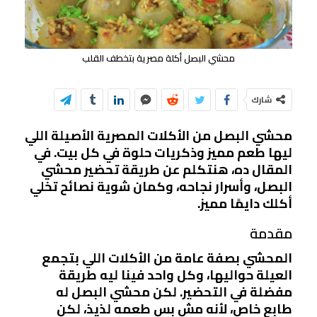
محشي البصل أكلة مصرية بتخطف القلب
شارك
محشي البصل من الأكلات المصرية الأصيلة اللي
ليها طعم مميز وذكريات حلوة في كل بيت. في
المقال ده، هنتكلم عن طريقة تحضير محشي
البصل، وأسرار نجاحه، وكمان شوية نصائح تخلي
أكلك دايمًا مميز.
مقدمة
المحشي بصفة عامة من الأكلات اللي بتجمع
العيلة حواليها، وكل واحد فينا ليه طريقة
مفضلة في التحضير. لكن محشي البصل له
طابع خاص، لأنه مش بس طعمه لذيذ، لكن