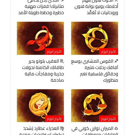
أحلامك يونيو بوابة فنون
مثابرتك! قفزات مهنية
وروحانيات لا تُعَقَّد
خطيرة وخطط طويلة الأمد
الأبراج اليوم
الأبراج اليوم
♐ القوس المشتري يوسع
♏ العقرب بلوتو يحرر
آفاقك رحلات مثيرة
طاقاتك الكامنة تحولات
وحقائق فلسفية تغير
جذرية ومفاجآت مالية
منظورك
صادمة
الأبراج اليوم
الأبراج اليوم
♎ الميزان توازن كوني في
♍ العذراء عطارد يَشحذ
العلاقات منعطفات
تركيزك استراتيجيات مهنية