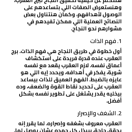
هنتكلم عن كيفية تحقيق النجاح لبرج العقرب،
وهنستعرض الصفات اللي بتساعدهم على
الوصول لأهدافهم، وكمان هنتناول بعض
النصائح العملية اللي ممكن تفيدهم في
مشوارهم نحو النجاح.
1. فهم الذات
أول خطوة في طريق النجاح هي فهم الذات. برج
العقرب عنده قدرة فريدة على استكشاف
أعماق نفسه. لازم العقرب يقعد مع نفسه
شوية، يفكر في أهدافه، ويحدد إيه اللي هو
عايزه بالضبط. الفهم العميق للذات بيساعد
العقرب على تحديد نقاط القوة والضعف، وده
بيخليه يقدر يشتغل على تطوير نفسه بشكل
أفضل.
2. الشغف والإصرار
العقرب معروف بشغفه وإصراره. لما يقرر إنه
يحقق حاجة، بيبذل كل جهده عشان يوصل لها.