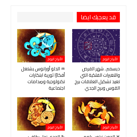
طباعة
OK.ru
Pinterest
قد يعجبك ايضا
الأبراج اليوم
الأبراج اليوم
ديسمبر.. شهر الفرص
♒ الدلو أورانوس يشتعل
والتغيرات الفلكية التي
أفكارًا ثورية ابتكارات
تعيد تشكيل العلاقات برج
تكنولوجية وصِدامات
القوس وبرج الجدي
اجتماعية
الأبراج اليوم
الأبراج اليوم
♓ الحوت نبتون يلهم
♑ الجدي زحل يكافئ