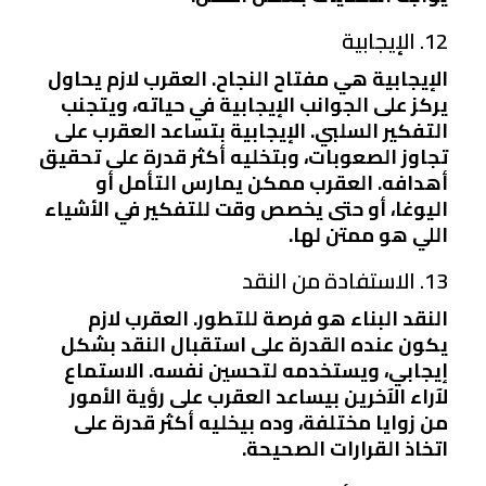
12. الإيجابية
الإيجابية هي مفتاح النجاح. العقرب لازم يحاول
يركز على الجوانب الإيجابية في حياته، ويتجنب
التفكير السلبي. الإيجابية بتساعد العقرب على
تجاوز الصعوبات، وبتخليه أكثر قدرة على تحقيق
أهدافه. العقرب ممكن يمارس التأمل أو
اليوغا، أو حتى يخصص وقت للتفكير في الأشياء
اللي هو ممتن لها.
13. الاستفادة من النقد
النقد البناء هو فرصة للتطور. العقرب لازم
يكون عنده القدرة على استقبال النقد بشكل
إيجابي، ويستخدمه لتحسين نفسه. الاستماع
لآراء الآخرين بيساعد العقرب على رؤية الأمور
من زوايا مختلفة، وده بيخليه أكثر قدرة على
اتخاذ القرارات الصحيحة.