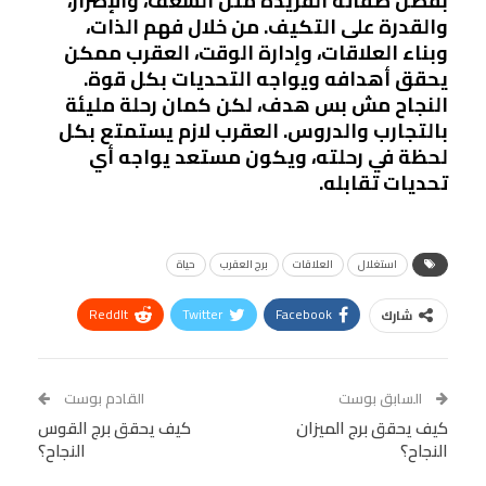
بفضل صفاته الفريدة مثل الشغف، والإصرار،
والقدرة على التكيف. من خلال فهم الذات،
وبناء العلاقات، وإدارة الوقت، العقرب ممكن
يحقق أهدافه ويواجه التحديات بكل قوة.
النجاح مش بس هدف، لكن كمان رحلة مليئة
بالتجارب والدروس. العقرب لازم يستمتع بكل
لحظة في رحلته، ويكون مستعد يواجه أي
تحديات تقابله.
استغلال
العلاقات
برج العقرب
حياة
ReddIt
Twitter
Facebook
شارك
Linkedin
Facebook Messenger
WhatsApp
Telegram
Tumblr
السابق بوست
القادم بوست
البريد الإلكتروني
كيف يحقق برج الميزان
StumbleUpon
VK
كيف يحقق برج القوس
النجاح؟
النجاح؟
Viber
BlackBerry
LINE
Digg