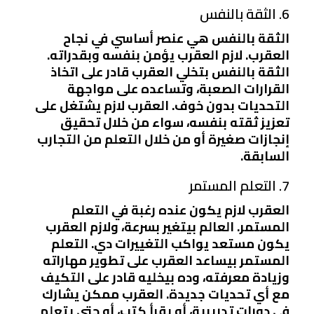
6. الثقة بالنفس
الثقة بالنفس هي عنصر أساسي في نجاح
العقرب. لازم العقرب يؤمن بنفسه وبقدراته.
الثقة بالنفس بتخلي العقرب قادر على اتخاذ
القرارات الصعبة، وتساعده على مواجهة
التحديات بدون خوف. العقرب لازم يشتغل على
تعزيز ثقته بنفسه، سواء من خلال تحقيق
إنجازات صغيرة أو من خلال التعلم من التجارب
السابقة.
7. التعلم المستمر
العقرب لازم يكون عنده رغبة في التعلم
المستمر. العالم بيتغير بسرعة، ولازم العقرب
يكون مستعد يواكب التغييرات دي. التعلم
المستمر بيساعد العقرب على تطوير مهاراته
وزيادة معرفته، وده بيخليه قادر على التكيف
مع أي تحديات جديدة. العقرب ممكن يشارك
في دورات تدريبية، أو يقرأ كتب، أو حتى يتعلم