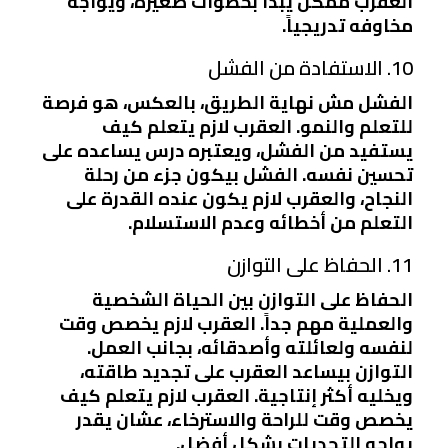
العقرب ممكن يبدأ بخطوات صغيرة، ويواجه
مخاوفه تدريجياً.
10. الاستفادة من الفشل
الفشل مش نهاية الطريق، بالعكس، هو فرصة
للتعلم والنمو. العقرب لازم يتعلم كيف
يستفيد من الفشل، ويعتبره درس يساعده على
تحسين نفسه. الفشل بيكون جزء من رحلة
النجاح، والعقرب لازم يكون عنده القدرة على
التعلم من أخطائه وعدم الاستسلام.
11. الحفاظ على التوازن
الحفاظ على التوازن بين الحياة الشخصية
والعملية مهم جداً. العقرب لازم يخصص وقت
لنفسه ولعائلته وأصدقائه، بجانب العمل.
التوازن بيساعد العقرب على تجديد طاقته،
ويخليه أكثر إنتاجية. العقرب لازم يتعلم كيف
يخصص وقت للراحة والاسترخاء، عشان يقدر
يواجه التحديات بشكل أفضل.