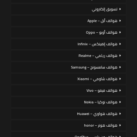
تسويق إلكتروني
هواتف أبل – Apple
هواتف أوبو – Oppo
هواتف إنفينكس – Infinix
هواتف ريلمي – Realme
هواتف سامسونج – Samsung
هواتف شاومي – Xiaomi
هواتف فيفو – Vivo
هواتف نوكيا – Nokia
هواتف هواوي – Huawei
هواتف هونر – honor
هواتف ون بلس – OnePlus