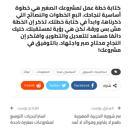
كتابة خطة عمل لمشروعك الصغير هي خطوة
أساسية لنجاحك. اتبع الخطوات والنصائح اللي
ذكرناها، وابدأ في كتابة خطتك. تذكر إن الخطة
مش بس ورقة، لكن هي رؤية لمستقبلك. خليك
دائمًا مستعد للتعديل والتطوير، وافتكر إن
النجاح محتاج صبر واجتهاد. بالتوفيق في
مشروعك!
استراتيجيات التسويق
السوشيال ميديا
المعلومات
فوائد
ReddIt
Twitter
Facebook
شارك
Linkedin
Facebook Messenger
WhatsApp
Telegram
Tumblr
السابق بوست
القادم بوست
البريد الإلكتروني
سر شوربة الحريرة المغربية
StumbleUpon
VK
استراتيجيات التوسع
طعم لا يقاوم وفوائد لا تُعد
لمشروعات صغيرة ناجحة
Viber
BlackBerry
LINE
Digg