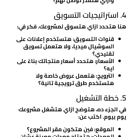
وازاي هتقدر توصل لهم؟
4. استراتيجيات التسويق
هنا هتحدد ازاي هتسوق لمشروعك. فكر في:
قنوات التسويق
: هتستخدم إعلانات على
السوشيال ميديا، ولا هتعمل تسويق
تقليدي؟
الأسعار
: هتحدد أسعار منتجاتك بناءً على
ايه؟
الترويج
: هتعمل عروض خاصة ولا
هتستخدم طرق ترويجية تانية؟
5. خطة التشغيل
في الجزء ده، هتوضح ازاي هتشغل مشروعك
يوم بيوم. اكتب عن:
الموقع
: فين هتكون مقر المشروع؟
المعدات
: هتحتاج معدات معينة عشان