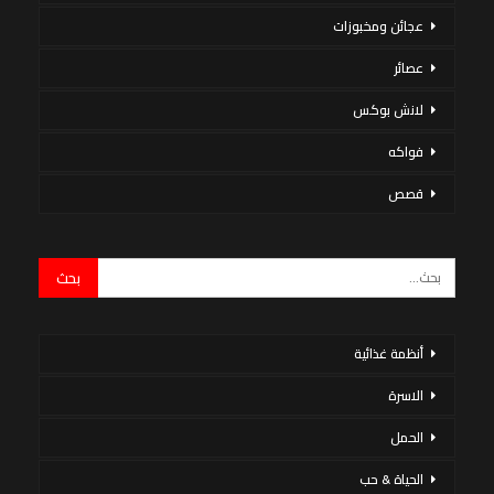
عجائن ومخبوزات
عصائر
لانش بوكس
فواكه
قصص
أنظمة غذائية
الاسرة
الحمل
الحياة & حب