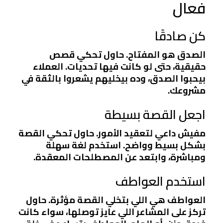
فعال
كن صادقًا
الصدق هو المفتاح. حاول تحكي قصص
حقيقية، حتى لو كانت فيها تحديات. العملاء
بيحبوا الصدق، وده بيخليهم يشعروا بالثقة في
مشروعك.
اجعل القصة بسيطة
مفيش داعي لتعقيد الأمور. حاول تحكي القصة
بشكل بسيط وواضح. استخدم لغة سهلة
ومباشرة، وابتعد عن المصطلحات المعقدة.
استخدم العواطف
العواطف هي اللي بتخلي القصة مؤثرة. حاول
تركز على المشاعر اللي عايز توصلها، سواء كانت