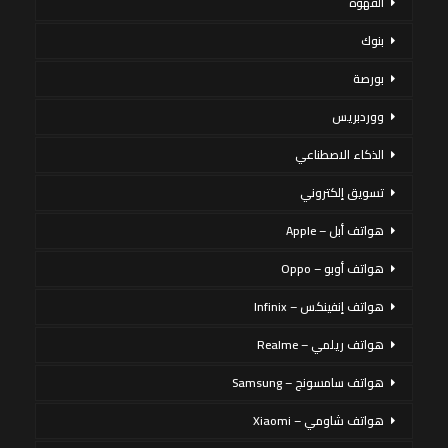
القهوة
بنوك
بورصة
ووردبريس
الذكاء الاصطناعي
تسويق إلكتروني
هواتف أبل – Apple
هواتف أوبو – Oppo
هواتف إنفينكس – Infinix
هواتف ريلمي – Realme
هواتف سامسونج – Samsung
هواتف شاومي – Xiaomi