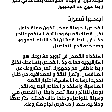
فرحة، حزن، أو إلهام. العواطف بتساعد في خلق
رابط قوي مع الجمهور.
اجعلها قصيرة
القصص الطويلة ممكن تكون مملة. حاول
تخلي قصتك قصيرة ومباشرة. استخدم عناصر
جذب في البداية عشان تشد انتباه الجمهور،
وبعد كده قدم التفاصيل.
استخدام القصص في ترويج مشروعك هو
استراتيجية فعالة جدًا. القصص بتساعدك تخلق
رابط عاطفي مع جمهورك، تميز مشروعك عن
المنافسين، وتعزز الثقة والمصداقية. من خلال
تحديد الرسالة الأساسية، اختيار القصة
المناسبة، واستخدام العناصر البصرية، تقدر
توصل لنتائج رائعة. تذكر دايمًا إن القصص هي
وسيلة للتواصل، وكلما كانت قصتك أكثر صدقًا
وجاذبية، كلما زادت فرص نجاح مشروعك.