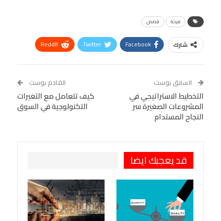
فرحة
قصص
ReddIt
Twitter
Facebook
شارك
Linkedin
Facebook Messenger
WhatsApp
Telegram
Tumblr
السابق بوست
القادم بوست
البريد الإلكتروني
التخطيط الاستراتيجي في
StumbleUpon
VK
كيف تتعامل مع التغيرات
المشروعات الصغيرة سر
التكنولوجية في السوق
Viber
BlackBerry
LINE
Digg
النجاح المستدام
طباعة
OK.ru
Pinterest
قد يعجبك ايضا