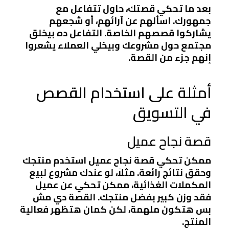
بعد ما تحكي قصتك، حاول تتفاعل مع
جمهورك. اسألهم عن آرائهم، أو شجعهم
يشاركوا قصصهم الخاصة. التفاعل ده بيخلق
مجتمع حول مشروعك وبيخلي العملاء يشعروا
إنهم جزء من القصة.
أمثلة على استخدام القصص
في التسويق
قصة نجاح عميل
ممكن تحكي قصة نجاح عميل استخدم منتجك
وحقق نتائج رائعة. مثلاً، لو عندك مشروع لبيع
المكملات الغذائية، ممكن تحكي عن عميل
فقد وزن كبير بفضل منتجك. القصة دي مش
بس هتكون ملهمة، لكن كمان هتظهر فعالية
المنتج.