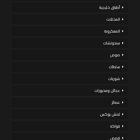
أطباق خليجية
المخللات
المعكرونة
سندوتشات
صوص
سلطات
شوربات
عجائن ومخبوزات
عصائر
لانش بوكس
فواكه
قصص