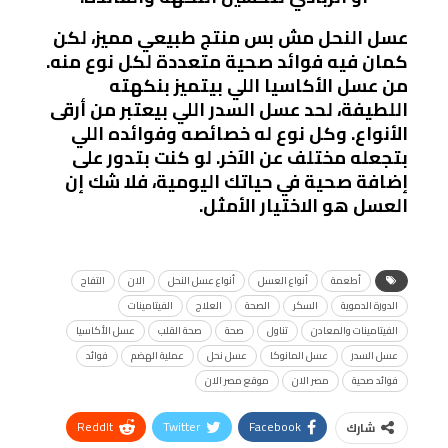
عسل النحل مش بس منتج طبيعي مميز، لكن
كمان فيه فوائد صحية متعددة لكل نوع منه.
من عسل الأكاسيا اللي بيتميز بنكهته
اللطيفة، لحد عسل السدر اللي بيعتبر من أرقى
الأنواع. وكل نوع له خصائصه وفوائده اللي
بتجعله مختلف عن الآخر. لو كنت بتدور على
إضافة صحية في حياتك اليومية، فلا شك إن
العسل هو الاختيار الأمثل.
أطعمة
أنواع العسل
أنواع عسل النحل
الان
التفاح
الدورة الدموية
السكر
الصحة
العلاج
الفيتامينات
الفيتامينات والمعادن
تناول
صحة
صحة القلب
عسل الأكاسيا
عسل السدر
عسل المانوكا
عسل نحل
عملية الهضم
فوائد
فوائد صحية
مصر الان
موقع مصر الان
ReddIt
Twitter
Facebook
شارك