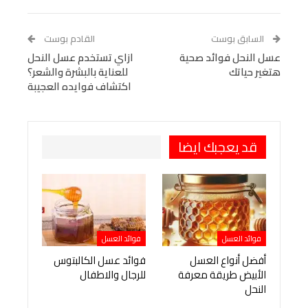
Linkedin
Facebook Messenger
WhatsApp
Telegram
Tumblr
السابق بوست
القادم بوست
البريد الإلكتروني
عسل النحل فوائد صحية
StumbleUpon
VK
ازاي تستخدم عسل النحل
هتغير حياتك
للعناية بالبشرة والشعر؟
Viber
BlackBerry
LINE
Digg
اكتشاف فوايده العجيبة
طباعة
OK.ru
Pinterest
قد يعجبك ايضا
فوائد العسل
فوائد العسل
أفضل أنواع العسل
فوائد عسل الكالبتوس
الأبيض طريقة معرفة
للرجال والاطفال
النحل