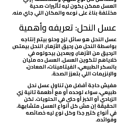
العسل ممكن يكون ليه تأثيرات صحية
مختلفة بناءً على نوعه والمكان اللي جاي منه.
عسل النحل: تعريفه وأهمية
عسل النحل هو سائل لزج وحلو بيتم إنتاجه
بواسطة النحل من رحيق الأزهار. النحل بيمتص
الرحيق من الأزهار، وبعدين بيحولوه في
خلاياهم لتكوين العسل. العسل ده مليان
بالسكر الطبيعي، الفيتامينات، المعادن،
والإنزيمات اللي بتعزز الصحة.
مفيش حاجة أفضل من تناول عسل نحل
طبيعي، سواء لوحده أو مع أطعمة تانية زي
الزبادي أو الخبز أو حتى في الحلويات. لكن
الحقيقة إن مش كل أنواع العسل متشابهة.
في أنواع كتير جدًا وكل نوع ليه خصائصه
وفوائده.