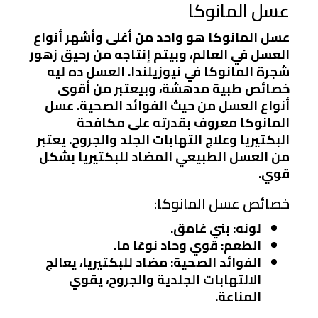
عسل المانوكا
عسل المانوكا هو واحد من أغلى وأشهر أنواع
العسل في العالم، وبيتم إنتاجه من رحيق زهور
شجرة المانوكا في نيوزيلندا. العسل ده ليه
خصائص طبية مدهشة، وبيعتبر من أقوى
أنواع العسل من حيث الفوائد الصحية. عسل
المانوكا معروف بقدرته على مكافحة
البكتيريا وعلاج التهابات الجلد والجروح. يعتبر
من العسل الطبيعي المضاد للبكتيريا بشكل
قوي.
خصائص عسل المانوكا:
لونه: بني غامق.
الطعم: قوي وحاد نوعًا ما.
الفوائد الصحية: مضاد للبكتيريا، يعالج
الالتهابات الجلدية والجروح، يقوي
المناعة.