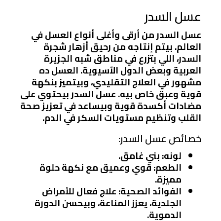
عسل السدر
عسل السدر من أرقى وأغلى أنواع العسل في
العالم. بيتم إنتاجه من رحيق أزهار شجرة
السدر، اللي بتزرع في مناطق شبه الجزيرة
العربية وبعض الدول الآسيوية. العسل ده
مشهور في العلاج التقليدي، وبيتميز بنكهة
قوية وعبق خاص بيه. عسل السدر بيحتوي على
مضادات أكسدة قوية وبيساعد في تعزيز صحة
القلب وتنظيم مستويات السكر في الدم.
خصائص عسل السدر:
لونه: بني غامق.
الطعم: قوي وعميق مع نكهة حلوة
مميزة.
الفوائد الصحية: علاج فعال للأمراض
الجلدية، يعزز المناعة، وبيحسن الدورة
الدموية.