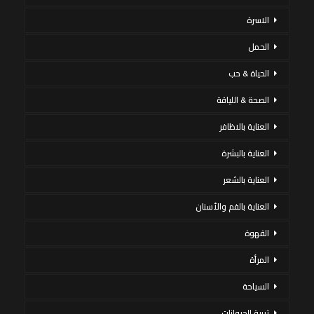
الاسرة
الحمل
الحياة & حب
الصحة & اللياقة
العناية بالاظافر
العناية بالبشرة
العناية بالشعر
العناية بالفم والأسنان
القهوة
المرأة
السياحة
تربية الحيوانات