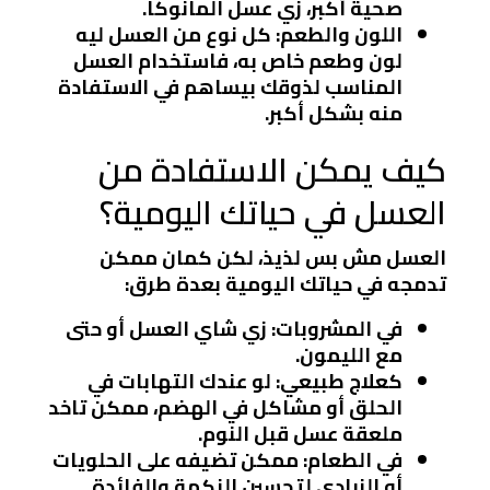
صحية أكبر، زي عسل المانوكا.
اللون والطعم
: كل نوع من العسل ليه
لون وطعم خاص به، فاستخدام العسل
المناسب لذوقك بيساهم في الاستفادة
منه بشكل أكبر.
كيف يمكن الاستفادة من
العسل في حياتك اليومية؟
العسل مش بس لذيذ، لكن كمان ممكن
تدمجه في حياتك اليومية بعدة طرق:
في المشروبات
: زي شاي العسل أو حتى
مع الليمون.
كعلاج طبيعي
: لو عندك التهابات في
الحلق أو مشاكل في الهضم، ممكن تاخد
ملعقة عسل قبل النوم.
في الطعام
: ممكن تضيفه على الحلويات
أو الزبادي لتحسين النكهة والفائدة.