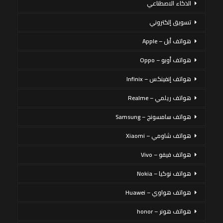
الذكاء الاصطناعي
تسويق إلكتروني
هواتف أبل – Apple
هواتف أوبو – Oppo
هواتف إنفينكس – Infinix
هواتف ريلمي – Realme
هواتف سامسونج – Samsung
هواتف شاومي – Xiaomi
هواتف فيفو – Vivo
هواتف نوكيا – Nokia
هواتف هواوي – Huawei
هواتف هونر – honor