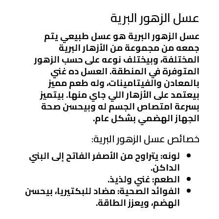
عسل الزهور البرية
عسل الزهور البرية هو عسل طبيعي يتم
جمعه من مجموعة من الأزهار البرية
المختلفة، وبيختلف نوعه على حسب الزهور
المتوفرة في المنطقة. العسل ده غني
بالمعادن والفيتامينات، وله طعم مميز
بيعتمد على الأزهار اللي جاي منها. بيتميز
بسرعة امتصاص الجسم له وبيحسن صحة
الجهاز الهضمي بشكل عام.
خصائص عسل الزهور البرية:
لونه: يتراوح من الأصفر الفاتح إلى البني
الداكن.
الطعم: غني ولذيذ.
الفوائد الصحية: مضاد للبكتيريا، بيحسن
الهضم، ويعزز الطاقة.