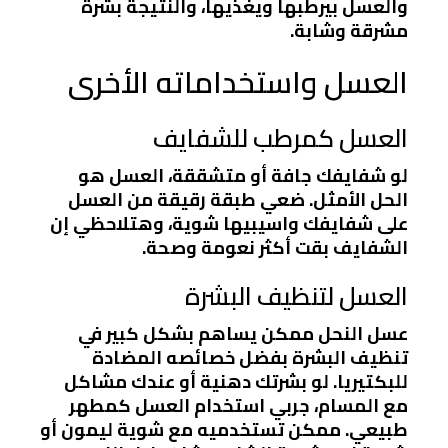
والعسل بيرطبها ويغذيها، والنتيجة بشرة
مشرقة وشابة.
العسل واستخداماته الأخرى
العسل كمرطب للشفايف
لو شفايفك جافة أو متشققة، العسل هو
الحل الأمثل. ضعي طبقة رقيقة من العسل
على شفايفك واسيبيها شوية، وهتلاحظي إن
الشفايف بقت أكثر نعومة وصحة.
العسل لتنظيف البشرة
عسل النحل ممكن يساهم بشكل كبير في
تنظيف البشرة بفضل خصائصه المضادة
للبكتيريا. لو بشرتك دهنية أو عندك مشاكل
مع المسام، جربي استخدام العسل كمطهر
طبيعي. ممكن تستخدميه مع شوية ليمون أو