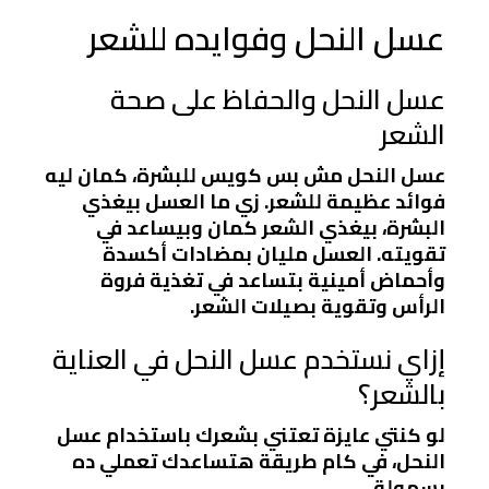
عسل النحل وفوايده للشعر
عسل النحل والحفاظ على صحة
الشعر
عسل النحل مش بس كويس للبشرة، كمان ليه
فوائد عظيمة للشعر. زي ما العسل بيغذي
البشرة، بيغذي الشعر كمان وبيساعد في
تقويته. العسل مليان بمضادات أكسدة
وأحماض أمينية بتساعد في تغذية فروة
الرأس وتقوية بصيلات الشعر.
إزاي نستخدم عسل النحل في العناية
بالشعر؟
لو كنتي عايزة تعتني بشعرك باستخدام عسل
النحل، في كام طريقة هتساعدك تعملي ده
بسهولة.