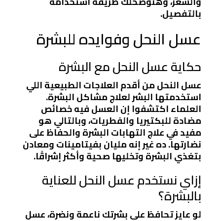
والشعر، وهنوضحلك طريقة استخدامه
بالتفصيل.
عسل النحل وفوايده للبشرة
حكاية عسل النحل مع البشرة
عسل النحل من أقدم العلاجات الطبيعية اللي
استخدمتها البشر لعلاج مشاكل البشرة.
العلماء اكتشفوا إن العسل فيه خصائص
مضادة للبكتيريا والفطريات، وبالتالي هو
مفيد في علاج التهابات البشرة والحفاظ على
نضارتها. ده غير إنه مليان بفيتامينات ومعادن
بتغذي البشرة وتخليها صحية وأكثر إشراقًا.
إزاي نستخدم عسل النحل للعناية
بالبشرة؟
لو عايز تحافظ على بشرتك ناعمة ونضرة، عسل