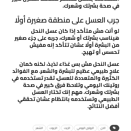
في صحة بشرتك وشعرك.
جرب العسل على منطقة صغيرة أولًا
لو أنت مش متأكد إذا كان عسل النحل
هيناسب بشرتك أو شعرك، جربه على جزء صغير
من البشرة أولًا عشان تتأكد إنه مفيش
تحسس أو تهيج.
عسل النحل مش بس غذاء لذيذ، لكنه كمان
علاج طبيعي عظيم للبشرة والشعر. مع الفوائد
الكثيرة والمتعددة للعسل، تقدر تستخدمه في
روتينك اليومي وتلاحظ فرق كبير في صحة
بشرتك وشعرك. مهم إنك تختار العسل
الطبيعي وتستخدمه بانتظام عشان تحققي
أفضل النتائج.
الان
الروتين اليومي
الزيت
الزيوت
الشعر