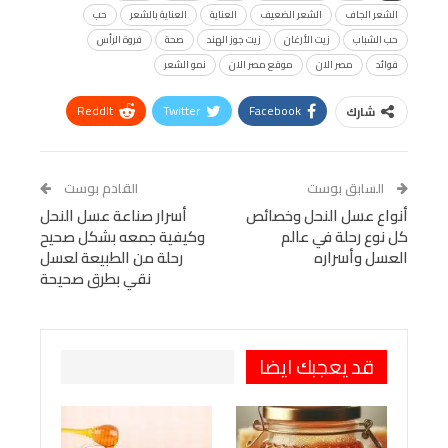
الشعر الجاف
الشعر الضعيف
العناية
العناية بالشعر
حب
حب الشباب
زيت الأرغان
زيت جوز الهند
صحة
فروة الرأس
فوائد
مصر الان
موقع مصر الان
نمو الشعر
ReddIt
Twitter
Facebook
شارك
Linkedin
Facebook Messenger
WhatsApp
Telegram
Tumblr
السابق بوست
القادم بوست
البريد الإلكتروني
أنواع عسل النحل وخصائص
StumbleUpon
VK
أسرار صناعة عسل النحل
كل نوع رحلة في عالم
وكيفية جمعه بشكل صحيح
Viber
BlackBerry
LINE
Digg
العسل وأسراره
رحلة من الطبيعة لعسل
نقي بطرق صحيحة
طباعة
OK.ru
Pinterest
قد يعجبك ايضا