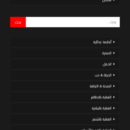
أنظمة غذائية
الاسرة
الحمل
الحياة & حب
الصحة & اللياقة
العناية بالاظافر
العناية بالبشرة
العناية بالشعر