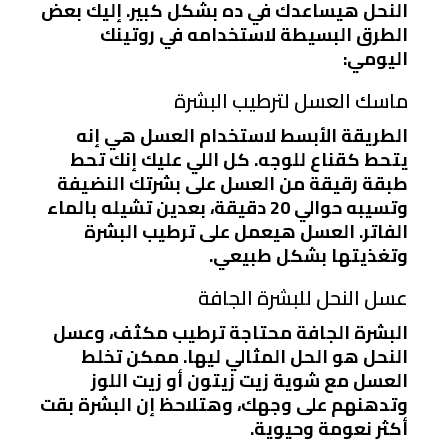
النحل هيساعدك في ده بشكل كبير. إليك بعض
الطرق البسيطة لاستخدامه في روتينك
اليومي:
ماسك العسل لترطيب البشرة
الطريقة الأبسط لاستخدام العسل هي إنه
يتحط كقناع للوجه. كل اللي عليك إنك تحط
طبقة رقيقة من العسل على بشرتك النضيفة
وتسيبه حوالي 20 دقيقة، بعدين تشيله بالماء
الفاتر. العسل هيعمل على ترطيب البشرة
وتغذيتها بشكل طبيعي.
عسل النحل للبشرة الجافة
البشرة الجافة محتاجة ترطيب مكثف، وعسل
النحل هو الحل المثالي ليها. ممكن تخلط
العسل مع شوية زيت زيتون أو زيت اللوز
وتدهنهم على وجهك، وهتلاحظ إن البشرة بقت
أكثر نعومة وحيوية.