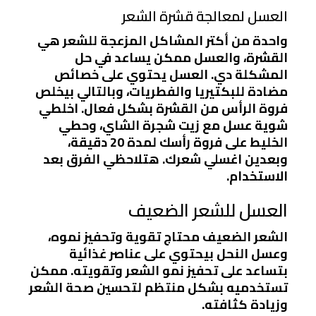
العسل لمعالجة قشرة الشعر
واحدة من أكتر المشاكل المزعجة للشعر هي
القشرة، والعسل ممكن يساعد في حل
المشكلة دي. العسل يحتوي على خصائص
مضادة للبكتيريا والفطريات، وبالتالي بيخلص
فروة الرأس من القشرة بشكل فعال. اخلطي
شوية عسل مع زيت شجرة الشاي، وحطي
الخليط على فروة رأسك لمدة 20 دقيقة،
وبعدين اغسلي شعرك. هتلاحظي الفرق بعد
الاستخدام.
العسل للشعر الضعيف
الشعر الضعيف محتاج تقوية وتحفيز نموه،
وعسل النحل بيحتوي على عناصر غذائية
بتساعد على تحفيز نمو الشعر وتقويته. ممكن
تستخدميه بشكل منتظم لتحسين صحة الشعر
وزيادة كثافته.