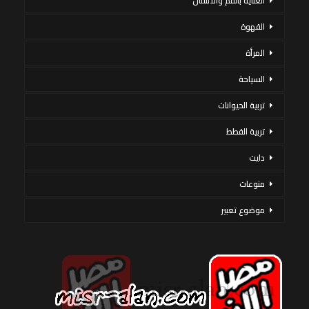
العناية بالفم والأسنان
القهوة
المرأة
السياحة
تربية الحيوانات
تربية القطط
دايت
منوعات
موضوع تعبير