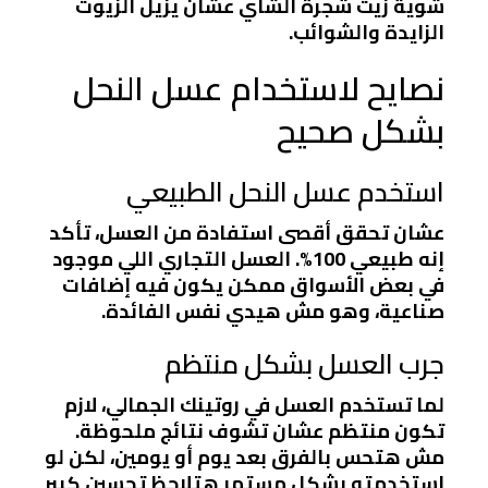
شوية زيت شجرة الشاي عشان يزيل الزيوت
الزايدة والشوائب.
نصايح لاستخدام عسل النحل
بشكل صحيح
استخدم عسل النحل الطبيعي
عشان تحقق أقصى استفادة من العسل، تأكد
إنه طبيعي 100%. العسل التجاري اللي موجود
في بعض الأسواق ممكن يكون فيه إضافات
صناعية، وهو مش هيدي نفس الفائدة.
جرب العسل بشكل منتظم
لما تستخدم العسل في روتينك الجمالي، لازم
تكون منتظم عشان تشوف نتائج ملحوظة.
مش هتحس بالفرق بعد يوم أو يومين، لكن لو
استخدمته بشكل مستمر هتلاحظ تحسين كبير