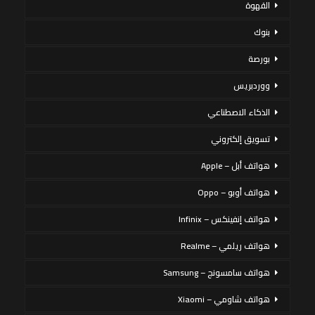
القهوة
بنوك
بورصة
ووردبريس
الذكاء الاصطناعي
تسويق إلكتروني
هواتف أبل – Apple
هواتف أوبو – Oppo
هواتف إنفينكس – Infinix
هواتف ريلمي – Realme
هواتف سامسونج – Samsung
هواتف شاومي – Xiaomi