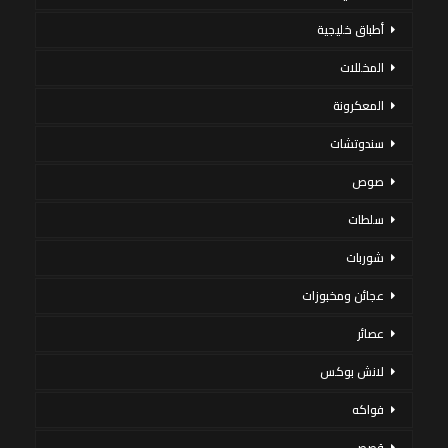
أطباق خليجية
المخللات
المعكرونة
سندوتشات
صوص
سلطات
شوربات
عجائن ومخبوزات
عصائر
لانش بوكس
فواكه
قصص