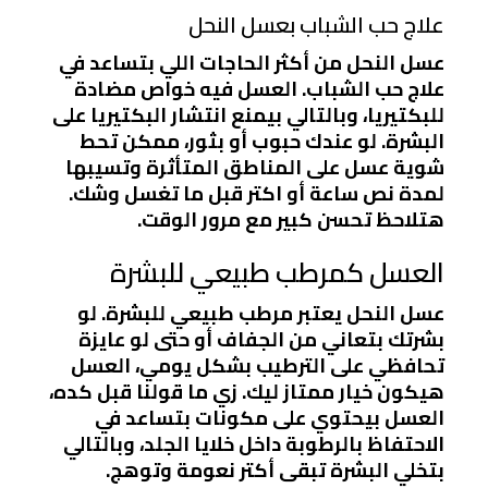
علاج حب الشباب بعسل النحل
عسل النحل من أكثر الحاجات اللي بتساعد في
علاج حب الشباب. العسل فيه خواص مضادة
للبكتيريا، وبالتالي بيمنع انتشار البكتيريا على
البشرة. لو عندك حبوب أو بثور، ممكن تحط
شوية عسل على المناطق المتأثرة وتسيبها
لمدة نص ساعة أو اكتر قبل ما تغسل وشك.
هتلاحظ تحسن كبير مع مرور الوقت.
العسل كمرطب طبيعي للبشرة
عسل النحل يعتبر مرطب طبيعي للبشرة. لو
بشرتك بتعاني من الجفاف أو حتى لو عايزة
تحافظي على الترطيب بشكل يومي، العسل
هيكون خيار ممتاز ليك. زي ما قولنا قبل كده،
العسل بيحتوي على مكونات بتساعد في
الاحتفاظ بالرطوبة داخل خلايا الجلد، وبالتالي
بتخلي البشرة تبقى أكتر نعومة وتوهج.