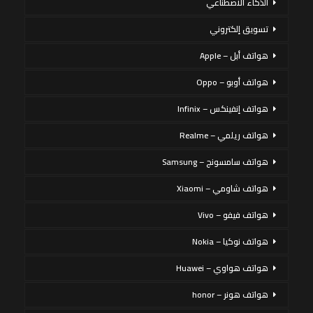
الذكاء الاصطناعي
تسويق إلكتروني
هواتف أبل – Apple
هواتف أوبو – Oppo
هواتف إنفينكس – Infinix
هواتف ريلمي – Realme
هواتف سامسونج – Samsung
هواتف شاومي – Xiaomi
هواتف فيفو – Vivo
هواتف نوكيا – Nokia
هواتف هواوي – Huawei
هواتف هونر – honor