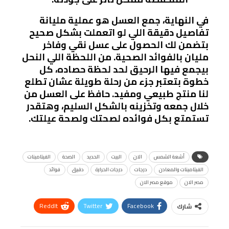
في النهاية، جمع العسل هو عملية مليانة
تفاصيل دقيقة اللي لو اتعملت بشكل صحيح
بتضمن لك الحصول على عسل نقي وفاخر
مليان بالفوائد الصحية. من اللحظة اللي النحل
بيجمع فيها الرحيق لحد لحظة حصاده، كل
خطوة بتعتبر جزء من رحلة طويلة عشان تطلع
لنا منتج طبيعي ومفيد. حافظ على العسل من
خلال جمعه وتخزينه بالشكل السليم، وهتقدر
تستمتع بكل فوائده لصحتك ولصحة عيلتك.
أشعة الشمس
الان
البيت
الحديد
الصحة
الفيتامينات
الفيتامينات والمعادن
درجات
درجات الحرارة
دقيق
فوائد
مصر الان
موقع مصر الان
ReddIt
Twitter
Facebook
شارك
Linkedin
Facebook Messenger