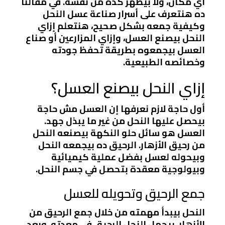
أي مكان، ولا بيظهر كده من نفسه. في مقالنا
ده هنتعرف على أسرار صناعة عسل النحل
وكيفية جمعه بشكل صحيح، هنتعلم إزاي
النحل بيصنع العسل، وإزاي المزارعين أو صناع
العسل بيجمعوه بطريقة تحفظ جودته
وخصائصه الطبيعية.
إزاي النحل بيصنع العسل؟
أول حاجة لازم نعرفها إن العسل مش حاجة
بيحصل عليها النحل من غير ما يبذل جهد.
العسل هو سائل حلو النكهة بيصنعه النحل
من رحيق الأزهار. الرحيق ده بيجمعه النحل
وبيحوله لعسل بفضل عملية كيميائية
وبيولوجية معقدة بتحصل في جسم النحل.
جمع الرحيق وتحويله للعسل
النحل بيبدأ مهمته من خلال جمع الرحيق من
الأزهار. بيحمل النحل الرحيق في معدته، وبعد