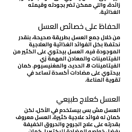
زائدة، واللي ممكن تضر بجودته وقيمته
الغذائية.
الحفاظ على خصائص العسل
من خلال جمع العسل بطريقة صحيحة، بنقدر
نحتفظ بكل الفوائد الغذائية والعلاجية
الموجودة فيه. العسل بيحتوي على الكثير من
الفيتامينات والمعادن المهمة زي
الفيتامينات B، الحديد، والمغنيسيوم. كمان
بيحتوي على مضادات أكسدة تساعد في
تقوية المناعة.
العسل كعلاج طبيعي
العسل مش بس بيستخدم في الأكل، لكن
كمان له فوائد علاجية كثيرة. العسل معروف
بقدرته على علاج الجروح والحروق الخفيفة
بفضل خواصه المضادة للبكتيريا. كمان