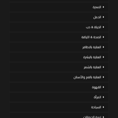
الاسرة
الحمل
الحياة & حب
الصحة & اللياقة
العناية بالاظافر
العناية بالبشرة
العناية بالشعر
العناية بالفم والأسنان
القهوة
المرأة
السياحة
تربية الحيوانات