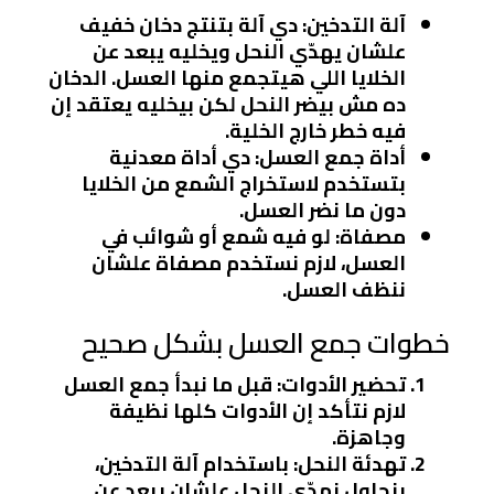
آلة التدخين
: دي آلة بتنتج دخان خفيف
علشان يهدّي النحل ويخليه يبعد عن
الخلايا اللي هيتجمع منها العسل. الدخان
ده مش بيضر النحل لكن بيخليه يعتقد إن
فيه خطر خارج الخلية.
أداة جمع العسل
: دي أداة معدنية
بتستخدم لاستخراج الشمع من الخلايا
دون ما نضر العسل.
مصفاة
: لو فيه شمع أو شوائب في
العسل، لازم نستخدم مصفاة علشان
ننظف العسل.
خطوات جمع العسل بشكل صحيح
تحضير الأدوات
: قبل ما نبدأ جمع العسل
لازم نتأكد إن الأدوات كلها نظيفة
وجاهزة.
تهدئة النحل
: باستخدام آلة التدخين،
بنحاول نهدّي النحل علشان يبعد عن