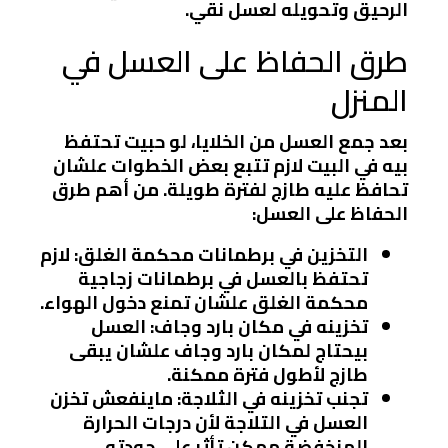
الرحيق وتحويله لعسل نقي.
طرق الحفاظ على العسل في
المنزل
بعد جمع العسل من الخلايا، لو حبيت تحتفظ
بيه في البيت لازم تتبع بعض الخطوات علشان
تحافظ عليه طازج لفترة طويلة. من أهم طرق
الحفاظ على العسل:
التخزين في برطمانات محكمة الغلق
: لازم
تحتفظ بالعسل في برطمانات زجاجية
محكمة الغلق علشان تمنع دخول الهواء.
تخزينه في مكان بارد وجاف
: العسل
بيحتاج لمكان بارد وجاف علشان يبقى
طازج لأطول فترة ممكنة.
تجنب تخزينه في الثلاجة
: ماينفعش تخزن
العسل في التلاجة لأن درجات الحرارة
المنخفضة ممكن تأثر على جودته.