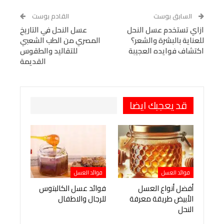
WhatsApp
Telegram
Tumblr
السابق بوست
القادم بوست
البريد الإلكتروني
ازاي تستخدم عسل النحل
StumbleUpon
VK
عسل النحل في التاريخ
للعناية بالبشرة والشعر؟
المصري من الطب الشعبي
Viber
BlackBerry
LINE
Digg
اكتشاف فوايده العجيبة
للتقاليد والطقوس
القديمة
طباعة
OK.ru
Pinterest
قد يعجبك ايضا
فوائد العسل
فوائد العسل
أفضل أنواع العسل
فوائد عسل الكالبتوس
الأبيض طريقة معرفة
للرجال والاطفال
النحل