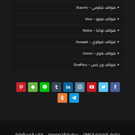
هواتف شاومي – Xiaomi
هواتف فيفو – Vivo
هواتف نوكيا – Nokia
هواتف هواوي – Huawei
هواتف هونر – honor
هواتف ون بلس – OnePlus
حقوق الملكية DMCA
سياسة الخصوصية
إخلاء المسؤولية