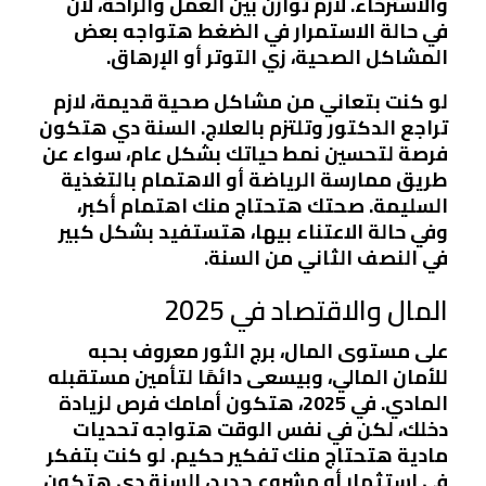
والاسترخاء. لازم توازن بين العمل والراحة، لأن
في حالة الاستمرار في الضغط هتواجه بعض
المشاكل الصحية، زي التوتر أو الإرهاق.
لو كنت بتعاني من مشاكل صحية قديمة، لازم
تراجع الدكتور وتلتزم بالعلاج. السنة دي هتكون
فرصة لتحسين نمط حياتك بشكل عام، سواء عن
طريق ممارسة الرياضة أو الاهتمام بالتغذية
السليمة. صحتك هتحتاج منك اهتمام أكبر،
وفي حالة الاعتناء بيها، هتستفيد بشكل كبير
في النصف الثاني من السنة.
المال والاقتصاد في 2025
على مستوى المال، برج الثور معروف بحبه
للأمان المالي، وبيسعى دائمًا لتأمين مستقبله
المادي. في 2025، هتكون أمامك فرص لزيادة
دخلك، لكن في نفس الوقت هتواجه تحديات
مادية هتحتاج منك تفكير حكيم. لو كنت بتفكر
في استثمار أو مشروع جديد، السنة دي هتكون