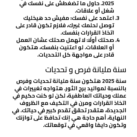
2025. حاول ما تضغطش على نفسك في
شغل أو علاقات.
اعتمد على نفسك:
مفيش حد هيخليك
توصل لحلمك غيرك، فلازم تكون قادر على
اتخاذ القرارات بنفسك.
صحتك أولًا:
لا تهمل صحتك عشان العمل
أو العلاقات. لو اعتنيت بنفسك، هتكون
قادر على مواجهة كل التحديات.
سنة مليانة فرص و تحديات
سنة 2025 هتكون سنة مليانة تحديات وفرص
بالنسبة لمواليد برج الثور. هتواجه تغييرات في
عملك وحياتك العاطفية، لكن لو كنت حكيم في
اتخاذ القرارات ومرن في التكيف مع الظروف
الجديدة، هتقدر تحقق تقدم كبير في حياتك. في
النهاية، أهم حاجة هي إنك تحافظ على توازنك
وتكون دايمًا واقعي في توقعاتك.