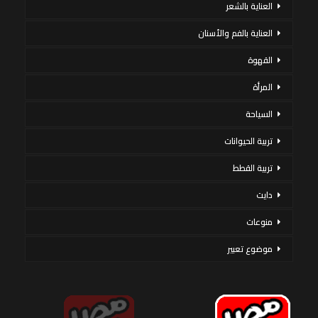
العناية بالشعر
العناية بالفم والأسنان
القهوة
المرأة
السياحة
تربية الحيوانات
تربية القطط
دايت
منوعات
موضوع تعبير