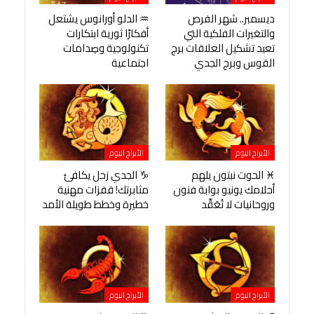
ديسمبر.. شهر الفرص
♒ الدلو أورانوس يشتعل
والتغيرات الفلكية التي
أفكارًا ثورية ابتكارات
تعيد تشكيل العلاقات برج
تكنولوجية وصِدامات
القوس وبرج الجدي
اجتماعية
الأبراج اليوم
الأبراج اليوم
♓ الحوت نبتون يلهم
♑ الجدي زحل يكافئ
أحلامك يونيو بوابة فنون
مثابرتك! قفزات مهنية
وروحانيات لا تُعَقَّد
خطيرة وخطط طويلة الأمد
الأبراج اليوم
الأبراج اليوم