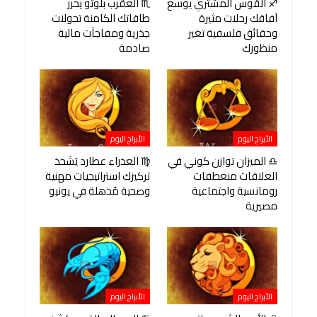
♐ القوس المشتري يوسع
♏ العقرب بلوتو يحرر
آفاقك رحلات مثيرة
طاقاتك الكامنة تحولات
وحقائق فلسفية تغير
جذرية ومفاجآت مالية
منظورك
صادمة
الأبراج اليوم
الأبراج اليوم
♎ الميزان توازن كوني في
♍ العذراء عطارد يَشحذ
العلاقات منعطفات
تركيزك استراتيجيات مهنية
رومانسية واجتماعية
وصحية مُذهلة في يونيو
مصيرية
الأبراج اليوم
الأبراج اليوم