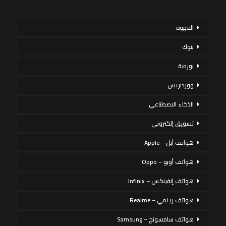
القهوة
بنوك
بورصة
ووردبريس
الذكاء الاصطناعي
تسويق إلكتروني
هواتف أبل – Apple
هواتف أوبو – Oppo
هواتف إنفينكس – Infinix
هواتف ريلمي – Realme
هواتف سامسونج – Samsung