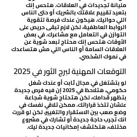
مليانة تجديدات في العلاقات. هتحس إنك
بتعيد تقييم علاقتك بالشريك أو حتى الناس
اللي حواليك. هيكون عندك فرصة لتقوية
الروابط العاطفية، لكن لازم تبقى حريص على
التوازن في التعامل مع مشاعرك. في بعض
الأوقات هتحس إنك محتاج تبعد شوية عن
العلاقات السامة أو الناس اللي مش هتساعدك
في نموك الشخصي.
التوقعات المهنية لبرج الثور في 2025
لو بتشتغل في مجال ثابت أو عندك شغل
حكومي، هتلاحظ في 2025 إن فيه فرص جديدة
بتظهر قدامك، لكن هتحتاج شوية شجاعة
علشان تتخذ قراراتك. ممكن تلاقي نفسك في
وضع صعب بين الاستقرار والتغيير، لكن لو قررت
انك تجرب حاجة جديدة أو تشارك في مشروع
مختلف، هتكتشف إمكانيات جديدة ليك.