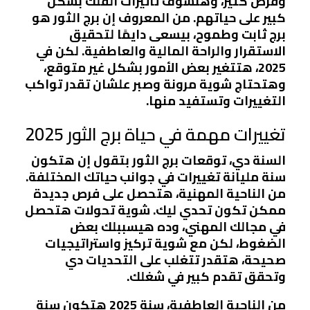
وفرص كتير، وهنشوف تأثيرات الفلك بشكل
كبير على حياتهم. من المعروف إن برج الثور هو
برج ثابت وطموح، بيسعى دايمًا لتحقيق
الاستقرار والراحة المالية والعاطفية. لكن في
2025، هتتغير بعض الأمور بشكل غير متوقع،
وهتحتاج شوية مرونة وصبر علشان تقدر تواكب
التغييرات وتستفيد منها.
تغييرات مهمة في حياة برج الثور 2025
السنة دي، توقعات برج الثور بتقول إن هتكون
سنة مليانة تغييرات في جوانب حياتك المختلفة.
من الناحية المهنية، هتحصل على فرص جديدة
ممكن تكون تحدي ليك. شوية تحولات هتحصل
في مجالك المهني، وده هيسببلك بعض
الضغوط، لكن مع شوية تركيز واستراتيجيات
صحيحة، هتقدر تتغلب على التحديات دي
وتحقق تقدم كبير في شغلك.
من الناحية العاطفية، سنة 2025 هتكون سنة