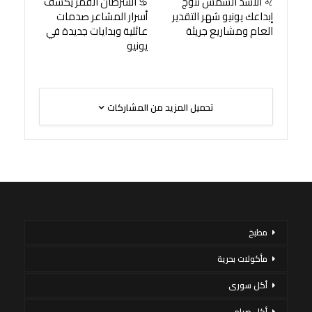
♌ الأسد الشمس تتوج
♋ السرطان القمر يكشف
إبداعك يونيو شهر التقدير
أسرار المشاعر صدمات
العام ومشاريع جريئة
عائلية وبدايات جديدة في
يونيو
تحميل المزيد من المشاركات
مطبخ
مأكولات بحرية
أكل سورى
أكل صيامي