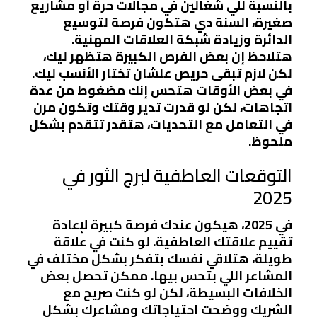
بالنسبة للي شغالين في مجالات حرة أو مشاريع
صغيرة، السنة دي هتكون فرصة لتوسيع
الدائرة وزيادة شبكة العلاقات المهنية.
هتلاحظ إن بعض الفرص الكبيرة هتظهر ليك،
لكن لازم تبقى حريص علشان تختار الأنسب ليك.
في بعض الأوقات هتحس إنك مضغوط من عدة
اتجاهات، لكن لو قدرت تدير وقتك وتكون مرن
في التعامل مع التحديات، هتقدر تتقدم بشكل
ملحوظ.
التوقعات العاطفية لبرج الثور في
2025
في 2025، هيكون عندك فرصة كبيرة لإعادة
تقييم علاقتك العاطفية. لو كنت في علاقة
طويلة، هتلاقي نفسك بتفكر بشكل مختلف في
المشاعر اللي بتحس بيها. ممكن تحصل بعض
الخلافات البسيطة، لكن لو كنت صريح مع
الشريك ووضحت احتياجاتك ومشاعرك بشكل