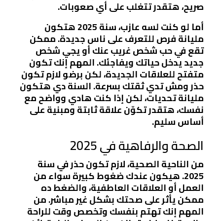
صريح، هتقدر تتغلب على أي صعوبات.
أما لو كنت لسه عازب، سنة 2025 هتكون
مليانة فرص للتعرف على ناس جديدة. ممكن
تقع في حب شخص غريب عنك أو يجي شخص
جديد يدخل حياتك ويفاجئك. المهم إنك تكون
متفتح للعلاقات الجديدة، لكن برضو لازم تكون
حذر ومش تدي ثقتك بسرعة. السنة دي هتكون
مليانة تحديات، لكن إذا كنت هادي وواضح مع
نفسك، هتقدر تكوّن علاقة ثابتة ومبنية على
أساس سليم.
الصحة والرفاهية في 2025
من الناحية الصحية، لازم تكون حذر في سنة
2025. هيكون عندك ضغوط كبيرة سواء من
العمل أو العلاقات العاطفية، والضغط ده
ممكن يأثر على صحتك بشكل غير مباشر. من
المهم إنك تهتم بنفسك وتخصص وقت للراحة