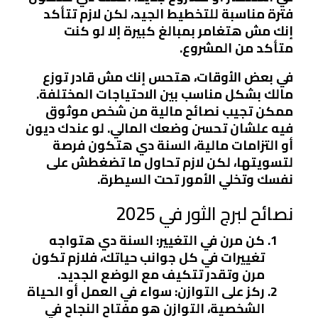
فترة مناسبة للتخطيط الجيد، لكن لازم تتأكد
إنك مش هتغامر بمبالغ كبيرة إلا لو كنت
متأكد من المشروع.
في بعض الأوقات، هتحس إنك مش قادر توزع
مالك بشكل مناسب بين الاحتياجات المختلفة.
ممكن تجيب نصائح مالية من شخص موثوق
فيه علشان تحسن وضعك المالي. لو عندك ديون
أو التزامات مالية، السنة دي هتكون فرصة
لتسويتها، لكن لازم تحاول ما تضغطش على
نفسك وتخلي الأمور تحت السيطرة.
نصائح لبرج الثور في 2025
كن مرن في التغيير:
السنة دي هتواجه
تغييرات في كل جوانب حياتك، فلازم تكون
مرن وتقدر تتكيف مع الوضع الجديد.
ركز على التوازن:
سواء في العمل أو الحياة
الشخصية، التوازن هو مفتاح النجاح في