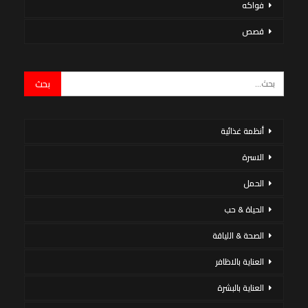
فواكه
قصص
أنظمة غذائية
الاسرة
الحمل
الحياة & حب
الصحة & اللياقة
العناية بالاظافر
العناية بالبشرة