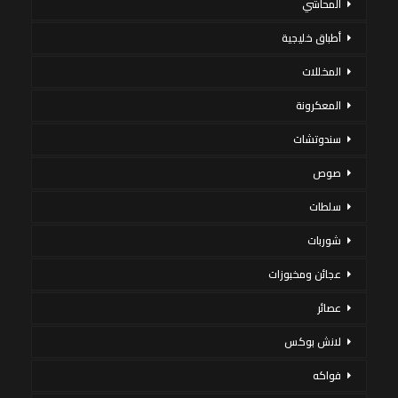
المحاشي
أطباق خليجية
المخللات
المعكرونة
سندوتشات
صوص
سلطات
شوربات
عجائن ومخبوزات
عصائر
لانش بوكس
فواكه