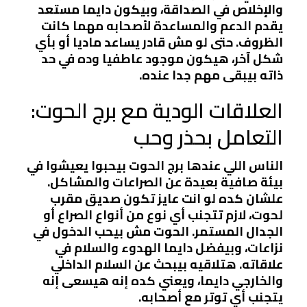
والإخلاص في الصداقة، وبيكون دايما مستعد
يقدم الدعم والمساعدة لأصحابه مهما كانت
الظروف. حتى لو مش قادر يساعد ماديا أو بأي
شكل آخر، هيكون موجود عاطفيا وده في حد
ذاته بيبقى مهم جدا عنده.
العلاقات الودية مع برج الحوت:
التعامل بحذر وحب
الناس اللي عندها برج الحوت بيحبوا يعيشوا في
بيئة صافية بعيدة عن الصراعات والمشاكل.
علشان كده لو انت عايز تكون صديق مقرب
لحوت، لازم تتجنب أي نوع من أنواع الصراع أو
الجدال المستمر. الحوت مش بيحب الدخول في
نزاعات، وبيفضل دايما الهدوء والسلام في
علاقاته. هتلاقيه بيبحث عن السلام الداخلي
والخارجي دايما، ويعني كده إنه هيسعى إنه
يتجنب أي توتر مع أصحابه.