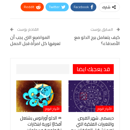
ReddIt
Twitter
Facebook
شارك
Linkedin
Facebook Messenger
WhatsApp
Telegram
Tumblr
السابق بوست
القادم بوست
البريد الإلكتروني
كيف يتعامل برج الدلو مع
StumbleUpon
VK
المواضيع التي يجب أن
الأصدقاء؟
تعرفها كل امرأة قبل الحمل
Viber
BlackBerry
LINE
Digg
طباعة
OK.ru
Pinterest
قد يعجبك ايضا
الأبراج اليوم
الأبراج اليوم
ديسمبر.. شهر الفرص
♒ الدلو أورانوس يشتعل
والتغيرات الفلكية التي
أفكارًا ثورية ابتكارات