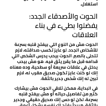
استغلال.
الحوت والأصدقاء الجدد:
يفضلوا بطيء في بناء
العلاقات
الحوت مش من النوع اللي بيفتح قلبه بسرعة
للأشخاص الجدد. لو عايز تكسب صداقته، لازم
تتحلى بالصبر. الحوت بيحب يدرس الشخص اللي
قدامه قبل ما يقرر يثق فيه. هو مش بيحب
يدخل في علاقات سريعة أو سطحية، وده معناه
إنك لو كنت عايز تكون صديق مقرب له، لازم
تبين له إنك شخص جدير بالثقة.
في البداية، ممكن تلاقي الحوت مش بيشارك
كتير من تفاصيل حياته أو مش بيفتح قلبه
بسرعة، لكن لو حس إنك صديق حقيقي وجدير
بالثقة، هيبدأ يفتح لك نفسه بشكل أعمق.