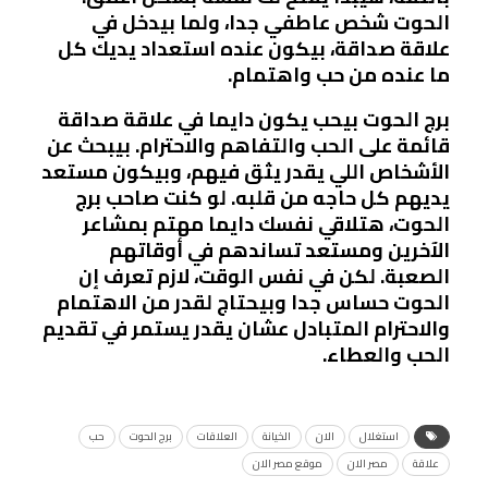
الحوت شخص عاطفي جدا، ولما بيدخل في
علاقة صداقة، بيكون عنده استعداد يديك كل
ما عنده من حب واهتمام.
برج الحوت بيحب يكون دايما في علاقة صداقة
قائمة على الحب والتفاهم والاحترام. بيبحث عن
الأشخاص اللي يقدر يثق فيهم، وبيكون مستعد
يديهم كل حاجه من قلبه. لو كنت صاحب برج
الحوت، هتلاقي نفسك دايما مهتم بمشاعر
الآخرين ومستعد تساندهم في أوقاتهم
الصعبة. لكن في نفس الوقت، لازم تعرف إن
الحوت حساس جدا وبيحتاج لقدر من الاهتمام
والاحترام المتبادل عشان يقدر يستمر في تقديم
الحب والعطاء.
استغلال
الان
الخيانة
العلاقات
برج الحوت
حب
علاقة
مصر الان
موقع مصر الان