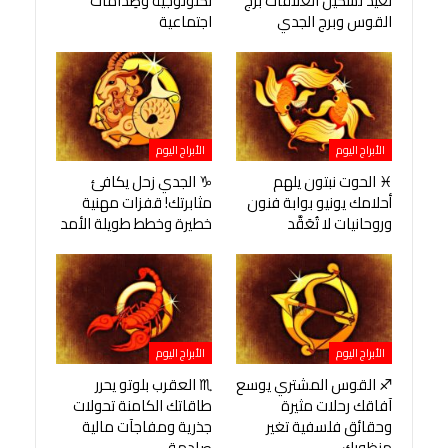
تعيد تشكيل العلاقات برج
تكنولوجية وصِدامات
القوس وبرج الجدي
اجتماعية
الأبراج اليوم
الأبراج اليوم
♓ الحوت نبتون يلهم
♑ الجدي زحل يكافئ
أحلامك يونيو بوابة فنون
مثابرتك! قفزات مهنية
وروحانيات لا تُعَقَّد
خطيرة وخطط طويلة الأمد
الأبراج اليوم
الأبراج اليوم
♐ القوس المشتري يوسع
♏ العقرب بلوتو يحرر
آفاقك رحلات مثيرة
طاقاتك الكامنة تحولات
وحقائق فلسفية تغير
جذرية ومفاجآت مالية
منظورك
صادمة