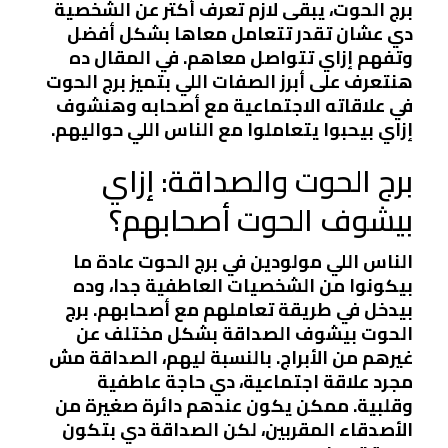
برج الحوت، يبقى لازم تعرف أكتر عن الشخصية
دي عشان تقدر تتعامل معاها بشكل أفضل
وتفهم إزاي تتواصل معاهم. في المقال ده
هنتعرف على أبرز الصفات اللي بتميز برج الحوت
في علاقاته الاجتماعية مع أصحابه وهنشوف
إزاي بيحبوا يتعاملوا مع الناس اللي حواليهم.
برج الحوت والصداقة: إزاي
بيشوف الحوت أصحابهم؟
الناس اللي مولودين في برج الحوت عادة ما
بيكونوا من الشخصيات العاطفية جدا، وده
بيدخل في طريقة تعاملهم مع أصحابهم. برج
الحوت بيشوف الصداقة بشكل مختلف عن
غيرهم من الأبراج. بالنسبة ليهم، الصداقة مش
مجرد علاقة اجتماعية، دي حاجة عاطفية
وقلبية. ممكن يكون عندهم دائرة صغيرة من
الأصدقاء المقربين، لكن الصداقة دي بتكون