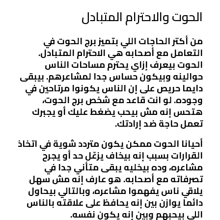
الحوت والاحترام المتبادل
من أكتر الحاجات اللي بتميز برج الحوت في
التعامل مع أصحابه هي الاحترام المتبادل.
الحوت بيعرف إزاي يحترم مساحات الناس
حوالينه وبيكون حساس جدا لمشاعرهم. بيبقى
دايما حريص على إن الناس يكونوا مرتاحين في
وجوده. لو انت قاعد مع شخص برج الحوت،
هتحس إنه مش بيحب يضغط عليك أو يجبرك
تعمل حاجة ضد إرادتك.
أحيانا الحوت ممكن يكون متردد شوية في اتخاذ
القرارات بسبب إنه بيخاف يزعّل حد أو يجرح
مشاعره، وده بيخليه يبقى متأني جدا في
تصرفاته مع أصحابه. هو عارف إنه مش سهل
يلاقي ناس يفهموا مشاعره، وبالتالي بيحاول
دائما يوازن بين إنه يحافظ على علاقته بالناس
اللي بيحبهم وبين إنه يكون نفسه.