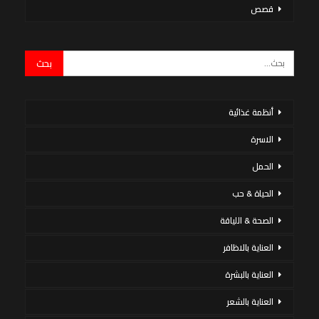
قصص
أنظمة غذائية
الاسرة
الحمل
الحياة & حب
الصحة & اللياقة
العناية بالاظافر
العناية بالبشرة
العناية بالشعر