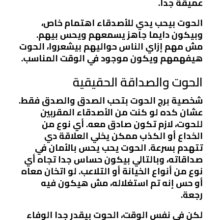
عميقة جدا.
الحوت بيحب يدي للأصدقاء اهتمام خاص،
وبيكون دايما جاهز يسمعهم ويحس بيهم.
مش مهم إزاي الناس حواليهم بيشعروا، الحوت
هيفهمهم ويكون موجود في الوقت المناسب.
الحوت والصداقة الحقيقية
شخصية برج الحوت بتحب الصدق والصدق فقط.
عشان كده لو كنت من الأصدقاء المقربين
للحوت، لازم تكون صادق معه. أي نوع من
الخداع أو الكذب ممكن يخلي العلاقة دي
تتهدم بسرعة. الحوت يحب يحس بالأمان في
صداقاته، وبالتالي بيكون حساس جدا تجاه أي
نوع من أنواع الخيانة أو التلاعب. لو اتخان معاه
أو حس إنه تم استغلاله، مش هيكون فيه
رجعة.
لكن في نفس الوقت، الحوت بيقدر جدا الوفاء