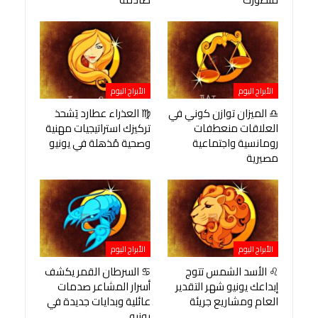
الأبراج اليوم
الأبراج اليوم
♎ الميزان توازن كوني في
♍ العذراء عطارد يَشحذ
العلاقات منعطفات
تركيزك استراتيجيات مهنية
رومانسية واجتماعية
وصحية مُذهلة في يونيو
مصيرية
الأبراج اليوم
الأبراج اليوم
♌ الأسد الشمس تتوج
♋ السرطان القمر يكشف
إبداعك يونيو شهر التقدير
أسرار المشاعر صدمات
العام ومشاريع جريئة
عائلية وبدايات جديدة في
يونيو