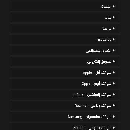
القهوة
بنوك
بورصة
ووردبريس
الذكاء الاصطناعي
تسويق إلكتروني
هواتف أبل – Apple
هواتف أوبو – Oppo
هواتف إنفينكس – Infinix
هواتف ريلمي – Realme
هواتف سامسونج – Samsung
هواتف شاومي – Xiaomi