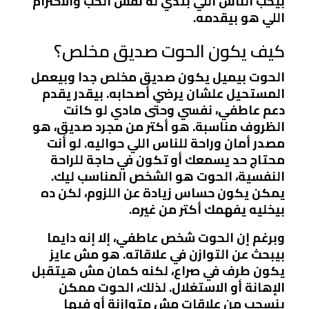
بيحب الناس اللي بتدي له نفس الحب والاحترام
اللي هو بيقدمه.
كيف يكون الحوت صديق مخلص؟
الحوت بيميل يكون صديق مخلص جدا وبيعمل
المستحيل علشان يرضي أصحابه. بيقدر يقدم
دعم عاطفي، نفسي وحتى مادي لو كانت
الظروف مناسبة. هو أكتر من مجرد صديق، هو
مصدر أمان وراحة للناس اللي حواليه. لو أنت
محتاج حد يسمعك أو تكون في حاجة للراحة
النفسية، الحوت هو الشخص المناسب ليك.
يمكن يكون حساس زيادة عن اللزوم، لكن ده
بيخليه يفهمك أكتر من غيره.
وبرغم إن الحوت شخص عاطفي، إلا إنه دايما
بيبحث عن التوازن في علاقاته. هو مش عايز
يكون طرف في صراع، لكنه كمان مش هيتقبل
الإهانة أو الاستغلال. لذلك، الحوت ممكن
ينسحب من علاقات مش متوازنة أو فيها