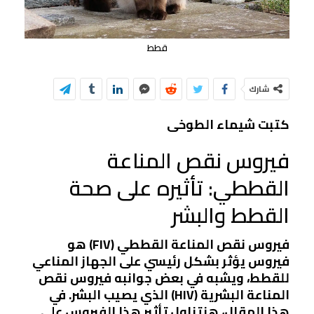
قطط
شارك
كتبت شيماء الطوخى
فيروس نقص المناعة
القططي: تأثيره على صحة
القطط والبشر
فيروس نقص المناعة القططي (FIV) هو
فيروس يؤثر بشكل رئيسي على الجهاز المناعي
للقطط، ويشبه في بعض جوانبه فيروس نقص
المناعة البشرية (HIV) الذي يصيب البشر. في
هذا المقال، هنتناول تأثير هذا الفيروس على