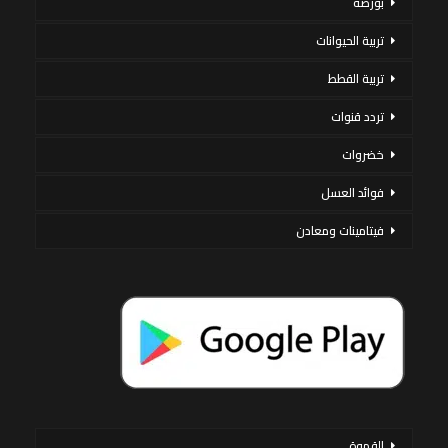
بورصة
تربية الحيوانات
تربية القطط
تردد قنوات
خضروات
فوائد العسل
فيتامينات ومعادن
القهوة