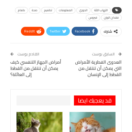
التهاب اللثة
الدوري
المعلومات
تطعيم
صحة
طعام
فقدان الوزن
فيروس
ReddIt
Twitter
Facebook
شارك
Linkedin
Facebook Messenger
WhatsApp
Telegram
Tumblr
السابق بوست
القادم بوست
البريد الإلكتروني
العدوى الفطرية الأمراض
StumbleUpon
VK
أمراض الجهاز التنفسي كيف
التي يمكن أن تنتقل من
يمكن أن تنتقل من القطط
Viber
BlackBerry
LINE
Digg
القطط إلى الإنسان
إلى العائلة؟
طباعة
OK.ru
Pinterest
قد يعجبك ايضا