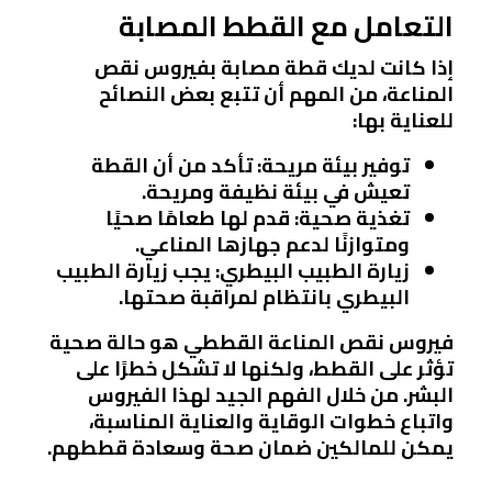
التعامل مع القطط المصابة
إذا كانت لديك قطة مصابة بفيروس نقص
المناعة، من المهم أن تتبع بعض النصائح
للعناية بها:
توفير بيئة مريحة
: تأكد من أن القطة
تعيش في بيئة نظيفة ومريحة.
تغذية صحية
: قدم لها طعامًا صحيًا
ومتوازنًا لدعم جهازها المناعي.
زيارة الطبيب البيطري
: يجب زيارة الطبيب
البيطري بانتظام لمراقبة صحتها.
فيروس نقص المناعة القططي هو حالة صحية
تؤثر على القطط، ولكنها لا تشكل خطرًا على
البشر. من خلال الفهم الجيد لهذا الفيروس
واتباع خطوات الوقاية والعناية المناسبة،
يمكن للمالكين ضمان صحة وسعادة قططهم.