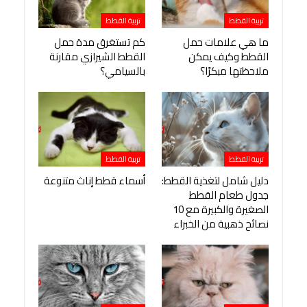
تربية القطط
تربية القطط
ما هي علامات حمل
كم تستغرق مدة حمل
القطط وكيف يمكن
القطط الشيرازي مقارنة
ملاحظتها مبكرًا؟
بالسيامي؟
تربية القطط
تربية القطط
دليل شامل لتغذية القطط:
أسماء قطط إناث متنوعة
جدول طعام القطط
الصغيرة والكبيرة مع 10
نصائح ذهبية من الخبراء