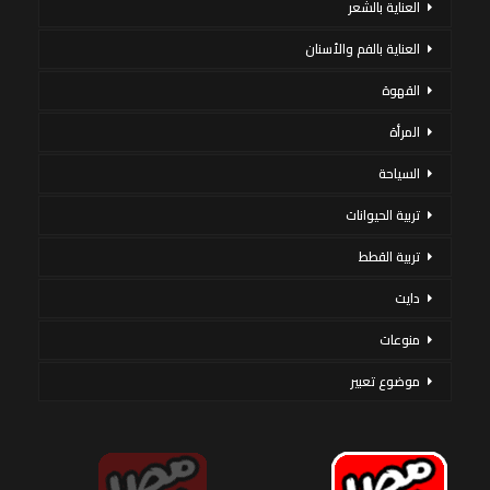
العناية بالشعر
العناية بالفم والأسنان
القهوة
المرأة
السياحة
تربية الحيوانات
تربية القطط
دايت
منوعات
موضوع تعبير