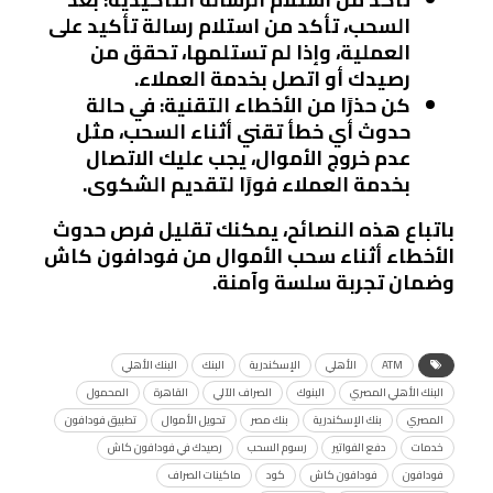
السحب، تأكد من استلام رسالة تأكيد على
العملية، وإذا لم تستلمها، تحقق من
رصيدك أو اتصل بخدمة العملاء.
كن حذرًا من الأخطاء التقنية
: في حالة
حدوث أي خطأ تقني أثناء السحب، مثل
عدم خروج الأموال، يجب عليك الاتصال
بخدمة العملاء فورًا لتقديم الشكوى.
باتباع هذه النصائح، يمكنك تقليل فرص حدوث
الأخطاء أثناء سحب الأموال من فودافون كاش
وضمان تجربة سلسة وآمنة.
ATM
الأهلي
الإسكندرية
البنك
البنك الأهلي
البنك الأهلي المصري
البنوك
الصراف الآلي
القاهرة
المحمول
المصري
بنك الإسكندرية
بنك مصر
تحويل الأموال
تطبيق فودافون
خدمات
دفع الفواتير
رسوم السحب
رصيدك في فودافون كاش
فودافون
فودافون كاش
كود
ماكينات الصراف