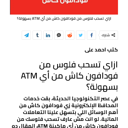
ازاي تسحب فلوس من فودافون كاش من أي ATM بسهولة؟
شارك
كتب احمد على
ازاي تسحب فلوس من
فودافون كاش من أي ATM
بسهولة؟
في عصر التكنولوجيا الحديثة، بقت خدمات
المحافظ الإلكترونية زي فودافون كاش من
أهم الوسائل اللي بتسهل علينا التعاملات
المالية. لو انت مش عارف تسحب فلوسك من
فودافون كاش من أي ماكينة ATM، المقال ده