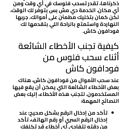
ذكرناها، تقدر تسحب فلوسك في أي وقت ومن
أي مكان. الخدمة دي مش بس بتوفر لك الوقت،
لكن كمان بتخليك مطمئن على أموالك. جربها
النهاردة واستمتع بالراحة اللي بتقدمها لك
فودافون كاش.
كيفية تجنب الأخطاء الشائعة
أثناء سحب فلوس من
فودافون كاش
عند سحب الأموال من فودافون كاش، هناك
بعض الأخطاء الشائعة التي يمكن أن يقع فيها
المستخدمون. لتجنب هذه الأخطاء، إليك بعض
النصائح المهمة:
تأكد من إدخال الرقم بشكل صحيح
: عند
إدخال الرقم السري أو رقم الهاتف، تأكد
من دقته لتفادي أي أخطاء قد تكلفك