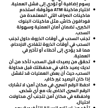
رسوم إضافية أو تؤدي إلى فشل العملية.
اختيار ماكينة ATM موثوقة
: استخدم
ماكينات الصراف الآلي المعتمدة من
فودافون كاش، مثل ماكينات البنوك
الكبرى، لضمان أمان العملية وسهولة
السحب.
تجنب السحب في أوقات الذروة
: حاول تجنب
السحب في أوقات الذروة لتفادي الازدحام،
مما قد يؤدي إلى أخطاء أو تأخير في
العملية.
تحقق من رصيدك قبل السحب
: تأكد من أن
لديك رصيد كافٍ في محفظتك قبل محاولة
السحب، حيث أن بعض العمليات قد تفشل
إذا كان الرصيد غير كافٍ.
احفظ الرقم السري في مكان آمن
: لا تشارك
الرقم السري الخاص بك مع أي شخص،
واحفظه في مكان آمن لتجنب أي محاولات
احتيال.
تأكد من استلام الرسالة التأكيدية
: بعد