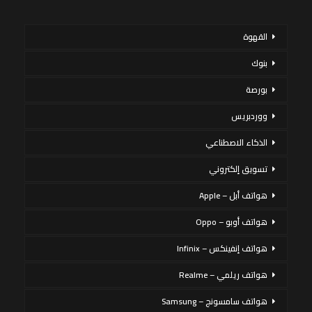
القهوة
بنوك
بورصة
ووردبريس
الذكاء الاصطناعي
تسويق إلكتروني
هواتف أبل – Apple
هواتف أوبو – Oppo
هواتف إنفينكس – Infinix
هواتف ريلمي – Realme
هواتف سامسونج – Samsung