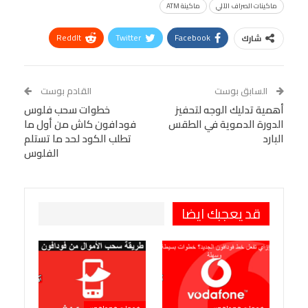
ماكينات الصراف الآلي
ماكينة ATM
ReddIt
Twitter
Facebook
شارك
Linkedin
Facebook Messenger
WhatsApp
Telegram
Tumblr
السابق بوست
القادم بوست
البريد الإلكتروني
أهمية تدليك الوجه لتحفيز
StumbleUpon
VK
خطوات سحب فلوس
الدورة الدموية في الطقس
فودافون كاش من أول ما
Viber
BlackBerry
LINE
Digg
البارد
تطلب الكود لحد ما تستلم
الفلوس
طباعة
OK.ru
Pinterest
قد يعجبك ايضا