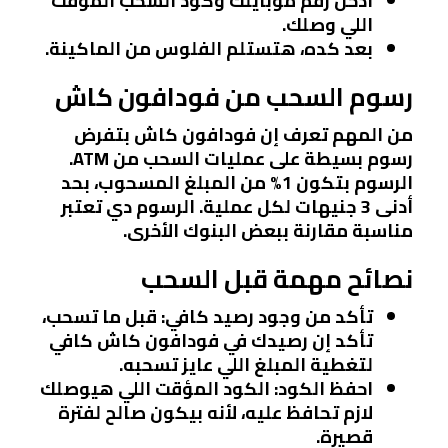
أدخل رقم موبايلك وكود السحب المؤقت
اللي وصلك.
بعد كده، هتستلم الفلوس من الماكينة.
رسوم السحب من فودافون كاش
من المهم تعرف إن فودافون كاش بتفرض
رسوم بسيطة على عمليات السحب من ATM.
الرسوم بتكون 1% من المبلغ المسحوب، بحد
أدنى 3 جنيهات لكل عملية. الرسوم دي تعتبر
مناسبة مقارنة ببعض البنوك الأخرى.
نصائح مهمة قبل السحب
تأكد من وجود رصيد كافي
: قبل ما تسحب،
تأكد إن رصيدك في فودافون كاش كافي
لتغطية المبلغ اللي عايز تسحبه.
احفظ الكود
: الكود المؤقت اللي هيوصلك
لازم تحافظ عليه، لأنه بيكون صالح لفترة
قصيرة.