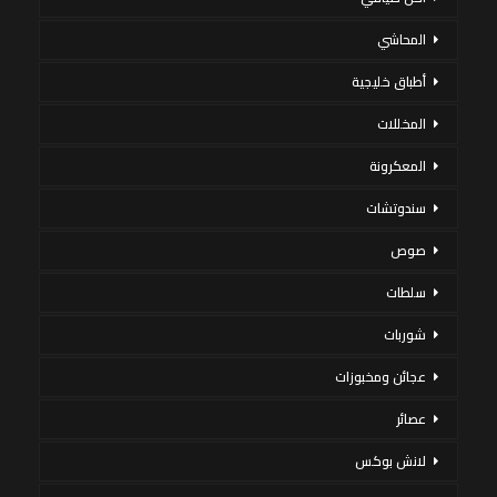
المحاشي
أطباق خليجية
المخللات
المعكرونة
سندوتشات
صوص
سلطات
شوربات
عجائن ومخبوزات
عصائر
لانش بوكس