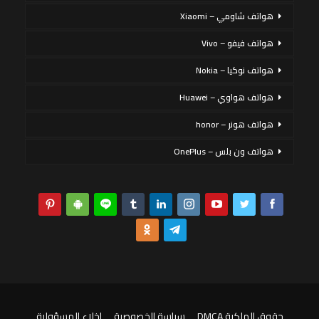
هواتف شاومي – Xiaomi
هواتف فيفو – Vivo
هواتف نوكيا – Nokia
هواتف هواوي – Huawei
هواتف هونر – honor
هواتف ون بلس – OnePlus
حقوق الملكية DMCA
سياسة الخصوصية
إخلاء المسؤولية