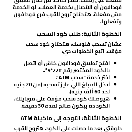
مفعلة على رقمك. تقدر تتأكد من خلال تطبيق
فودافون أو الاتصال بخدمة العملاء. لو الخدمة
مش مفعلة، هتحتاج تروح لأقرب فرع فودافون
وتفعلها.
الخطوة الثانية: طلب كود السحب
عشان تسحب فلوسك، هتحتاج كود سحب
مؤقت. اتبع الخطوات دي:
افتح تطبيق فودافون كاش أو اتصل
بالكود المختصر رقم #22*9*..
اختر خدمة “سحب ATM”.
أدخل المبلغ اللي عايز تسحبه (من 20 جنيه
لحد 60 ألف جنيه).
هيوصلك كود سحب مؤقت على موبايلك،
الكود ده بيكون صالح لمدة 30 دقيقة.
الخطوة الثالثة: التوجه إلى ماكينة ATM
دلوقتي بعد ما حصلت على الكود، هتروح لأقرب