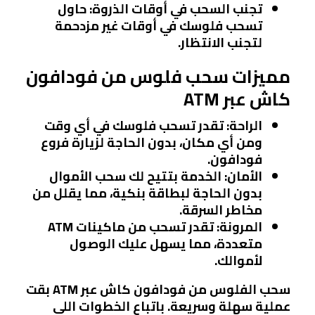
تجنب السحب في أوقات الذروة
: حاول
تسحب فلوسك في أوقات غير مزدحمة
لتجنب الانتظار.
مميزات سحب فلوس من فودافون
كاش عبر ATM
الراحة
: تقدر تسحب فلوسك في أي وقت
ومن أي مكان، بدون الحاجة لزيارة فروع
فودافون.
الأمان
: الخدمة بتتيح لك سحب الأموال
بدون الحاجة لبطاقة بنكية، مما يقلل من
مخاطر السرقة.
المرونة
: تقدر تسحب من ماكينات ATM
متعددة، مما يسهل عليك الوصول
لأموالك.
سحب الفلوس من فودافون كاش عبر ATM بقت
عملية سهلة وسريعة. باتباع الخطوات اللي