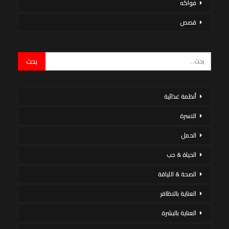
فواكه
قصص
أنظمة غذائية
الاسرة
الحمل
الحياة & حب
الصحة & اللياقة
العناية بالاظافر
العناية بالبشرة